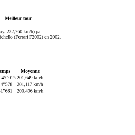
Meilleur tour
oy. 222,760 km/h) par
chello (Ferrari F2002) en 2002.
emps
Moyenne
'45"015
201,649 km/h
14"578
201,117 km/h
31"661
200,496 km/h