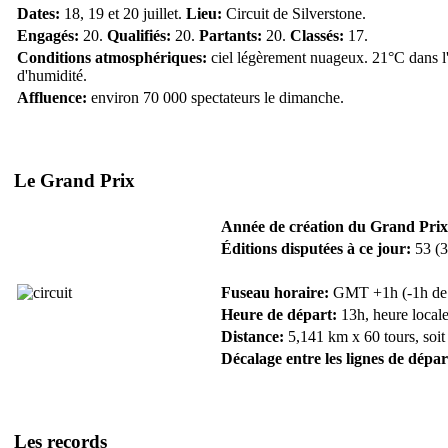
Dates:
18, 19 et 20 juillet.
Lieu:
Circuit de Silverstone.
Engagés:
20.
Qualifiés:
20.
Partants:
20.
Classés:
17.
Conditions atmosphériques:
ciel légèrement nuageux. 21°C dans l'a
d'humidité.
Affluence:
environ 70 000 spectateurs le dimanche.
Le Grand Prix
Année de création du Grand Prix
Éditions disputées à ce jour:
53 (3
Fuseau horaire:
GMT +1h (-1h de F
Heure de départ:
13h, heure locale
Distance:
5,141 km x 60 tours, soit
Décalage entre les lignes de dépar
Les records