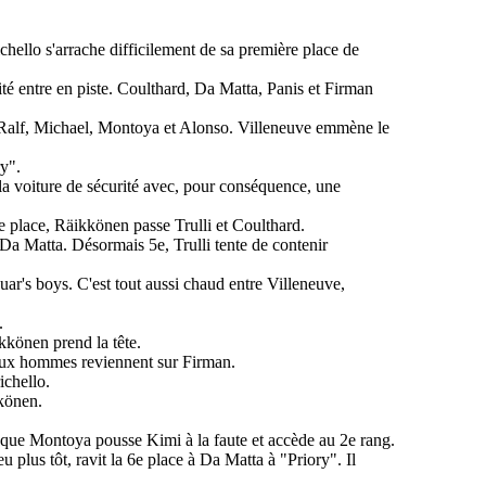
chello s'arrache difficilement de sa première place de
té entre en piste. Coulthard, Da Matta, Panis et Firman
, Ralf, Michael, Montoya et Alonso. Villeneuve emmène le
ry".
a voiture de sécurité avec, pour conséquence, une
e place, Räikkönen passe Trulli et Coulthard.
 Da Matta. Désormais 5e, Trulli tente de contenir
ar's boys. C'est tout aussi chaud entre Villeneuve,
.
kkönen prend la tête.
eux hommes reviennent sur Firman.
chello.
kkönen.
s que Montoya pousse Kimi à la faute et accède au 2e rang.
 plus tôt, ravit la 6e place à Da Matta à "Priory". Il