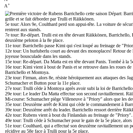
+
A
Départ:
Barri
grille et se fait déborder par Trulli et Räikkönen.
5e tour:
Alors 9e, Coulthard perd son appui-tête. La voiture de sécuri
rentrent aux stands.
7e tour:
Re-départ. Trulli est en tête devant Räikkönen, Barrichello
deuxième peloton à la 8e place.
11e tour:
Barrichello passe Kimi qui s'est loupé au freinage de "Prio
12e tour:
Un hurluberlu court au devant des monoplaces! Retour de l
joyeuse bousculade dans les stands.
15e tour:
Re-départ. Da Matta est en tête devant Panis. Tombé à la 5
16e tour:
Kimi vient à bout de Panis et se retrouve dans les roues de
Barrichello et Montoya.
23e tour:
Firman, alors 8e, résiste héroïquement aux attaques des Jagu
Schumacher et Button pour la 11e place.
27e tour:
Trulli cède à Montoya après avoir subi la loi de Barrichello
29e tour:
Le leader Da Matta effectue son second ravitaillement. Räi
Mi-course:
Schumacher piège Villeneuve à "Priory" alors que les d
35e tour:
Deuxième arrêt de Kimi qui cède le commandement à Barri
39e tour:
Deuxième arrêt du leader. Barrichello ressort derrière Räi
42e tour:
Rubens vient à bout du Finlandais au freinage de "Priory".
49e tour:
Trulli cède à Schumacher pour le gain de la 5e place, alor
51e tour:
Coulthard, qui a effectué son deuxième ravitaillement un peu
récidive au 58e face à Trulli pour la 5e place.