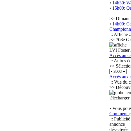
•
14h30: W
•
15h00: Qu
>> Dimanche
•
14h00: C
Championna
.:: Affiche ::
>> 708e Gr
LVI Foster'
Accès au ca
.:: Autres éd
>> Sélectio
Accès aux 
.:: Vue du ci
>> Découvre
télécharger
• Vous pouv
Comment ç
.:: Publicité 
annonce
désactivée