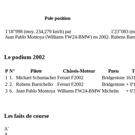
Pole position
1'18"998 (moy. 234,279 km/h) par
1'23"083 (m
Juan Pablo Montoya (Williams FW24-BMW) en 2002.
Rubens Barri
Le podium 2002
P
N°
Pilote
Châssis-Moteur
Pneu
T
1
1.
Michael Schumacher
Ferrari F2002
Bridgestone
1h31
2
2.
Rubens Barrichello
Ferrari F2002
Bridgestone
+ 0'
3
6.
Juan Pablo Montoya
Williams FW24-BMW
Michelin
+ 0'
Les faits de course
-
A
A