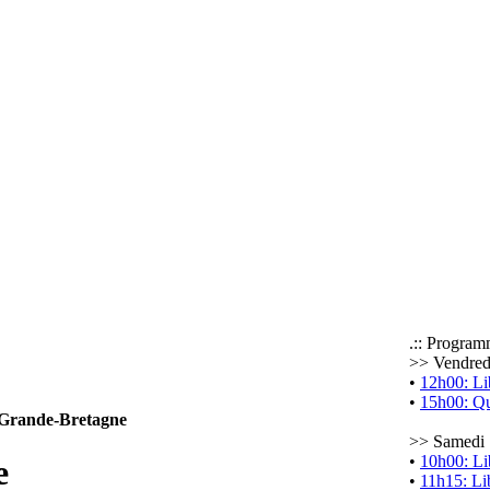
.:: Program
>> Vendredi
•
12h00: Li
•
15h00: Qu
 Grande-Bretagne
>> Samedi 1
•
10h00: Li
e
•
11h15: Li