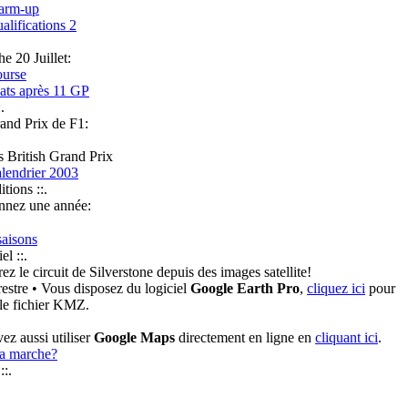
arm-up
alifications 2
 20 Juillet:
ourse
ts après 11 GP
.
and Prix de F1:
s British Grand Prix
lendrier 2003
itions ::.
nnez une année:
saisons
el ::.
z le circuit de Silverstone depuis des images satellite!
• Vous disposez du logiciel
Google Earth Pro
,
cliquez ici
pour
 le fichier KMZ.
ez aussi utiliser
Google Maps
directement en ligne en
cliquant ici
.
a marche?
::.