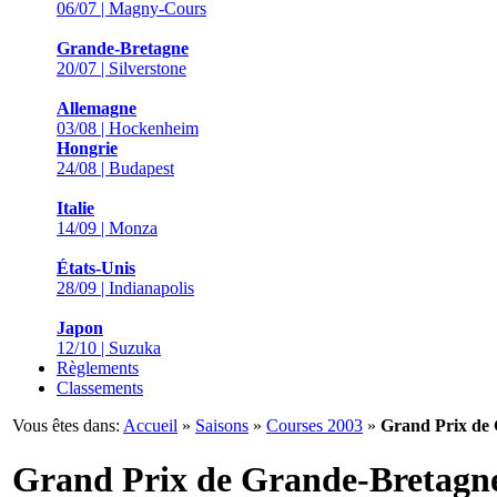
06/07 | Magny-Cours
Grande-Bretagne
20/07 | Silverstone
Allemagne
03/08 | Hockenheim
Hongrie
24/08 | Budapest
Italie
14/09 | Monza
États-Unis
28/09 | Indianapolis
Japon
12/10 | Suzuka
Règlements
Classements
Vous êtes dans:
Accueil
»
Saisons
»
Courses 2003
»
Grand Prix de
Grand Prix de Grande-Bretagn