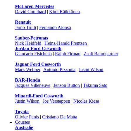
McLaren-Mercedes
David Coulthard
|
Kimi Räikkönen
Renault
Jarno Trulli
|
Fernando Alonso
Sauber-Petronas
Nick Heidfeld
|
Heinz-Harald Frentzen
Jordan-Ford Cosworth
Giancarlo Fisichella
|
Ralph Firman
|
Zsolt Baumgartner
Jaguar-Ford Cosworth
Mark Webber
|
Antonio Pizzonia
|
Justin Wilson
BAR-Honda
Jacques Villeneuve
|
Jenson Button
|
Takuma Sato
Minardi-Ford Cosworth
Justin Wilson
|
Jos Verstappen
|
Nicolas Kiesa
Toyota
Olivier Panis
|
Cristiano Da Matta
Courses
Australie