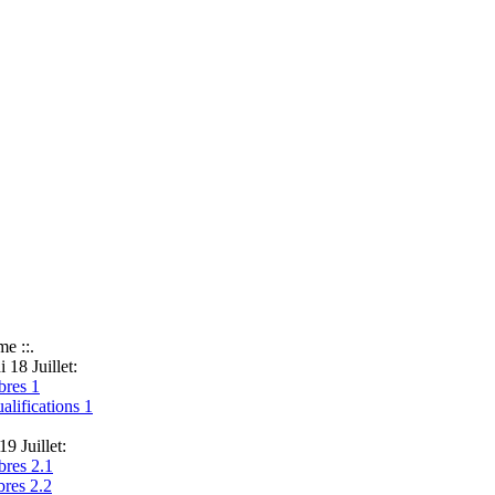
me ::.
 18 Juillet:
bres 1
alifications 1
9 Juillet:
bres 2.1
bres 2.2