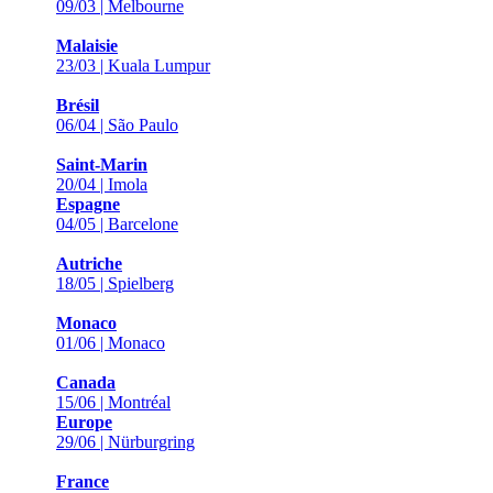
09/03 | Melbourne
Malaisie
23/03 | Kuala Lumpur
Brésil
06/04 | São Paulo
Saint-Marin
20/04 | Imola
Espagne
04/05 | Barcelone
Autriche
18/05 | Spielberg
Monaco
01/06 | Monaco
Canada
15/06 | Montréal
Europe
29/06 | Nürburgring
France