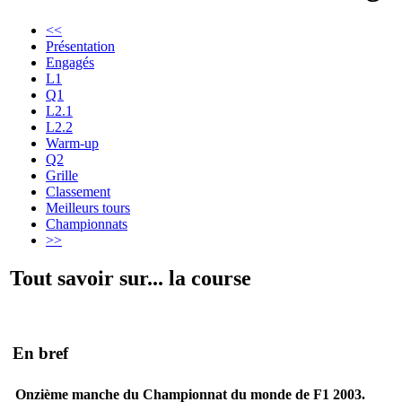
<<
Présentation
Engagés
L1
Q1
L2.1
L2.2
Warm-up
Q2
Grille
Classement
Meilleurs tours
Championnats
>>
Tout savoir sur... la course
En bref
Onzième manche du Championnat du monde de F1 2003.