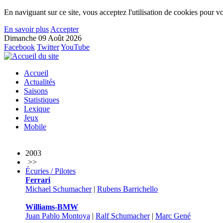
En naviguant sur ce site, vous acceptez l'utilisation de cookies pour vo
En savoir plus
Accepter
Dimanche 09 Août 2026
Facebook
Twitter
YouTube
Accueil
Actualités
Saisons
Statistiques
Lexique
Jeux
Mobile
2003
>>
Écuries / Pilotes
Ferrari
Michael Schumacher
|
Rubens Barrichello
Williams-BMW
Juan Pablo Montoya
|
Ralf Schumacher
|
Marc Gené