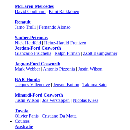
McLaren-Mercedes
David Coulthard
|
Kimi Räikkönen
Renault
Jarno Trulli
|
Fernando Alonso
Sauber-Petronas
Nick Heidfeld
|
Heinz-Harald Frentzen
Jordan-Ford Cosworth
Giancarlo Fisichella
|
Ralph Firman
|
Zsolt Baumgartner
Jaguar-Ford Cosworth
Mark Webber
|
Antonio Pizzonia
|
Justin Wilson
BAR-Honda
Jacques Villeneuve
|
Jenson Button
|
Takuma Sato
Minardi-Ford Cosworth
Justin Wilson
|
Jos Verstappen
|
Nicolas Kiesa
Toyota
Olivier Panis
|
Cristiano Da Matta
Courses
Australie