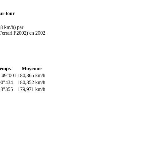
ur tour
8 km/h) par
errari F2002) en 2002.
emps
Moyenne
'49"001
180,365 km/h
00"434
180,352 km/h
13"355
179,971 km/h