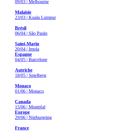
09/03 | Melbourne
Malaisie
23/03 | Kuala Lumpur
Brésil
06/04 | São Paulo
Saint-Marin
20/04 | Imola
Espagne
04/05 | Barcelone
Autriche
18/05 | Spielberg
Monaco
01/06 | Monaco
Canada
15/06 | Montréal
Europe
29/06 | Nürburgring
France