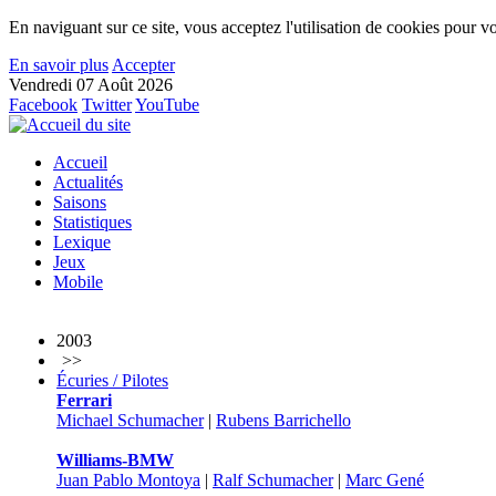
En naviguant sur ce site, vous acceptez l'utilisation de cookies pour vo
En savoir plus
Accepter
Vendredi 07 Août 2026
Facebook
Twitter
YouTube
Accueil
Actualités
Saisons
Statistiques
Lexique
Jeux
Mobile
2003
>>
Écuries / Pilotes
Ferrari
Michael Schumacher
|
Rubens Barrichello
Williams-BMW
Juan Pablo Montoya
|
Ralf Schumacher
|
Marc Gené