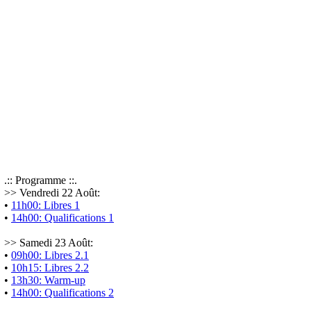
.:: Programme ::.
>> Vendredi 22 Août:
•
11h00: Libres 1
•
14h00: Qualifications 1
>> Samedi 23 Août:
•
09h00: Libres 2.1
•
10h15: Libres 2.2
•
13h30: Warm-up
•
14h00: Qualifications 2