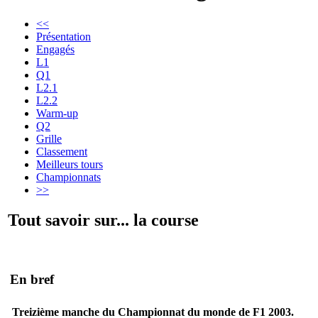
<<
Présentation
Engagés
L1
Q1
L2.1
L2.2
Warm-up
Q2
Grille
Classement
Meilleurs tours
Championnats
>>
Tout savoir sur... la course
En bref
Treizième manche du Championnat du monde de F1 2003.