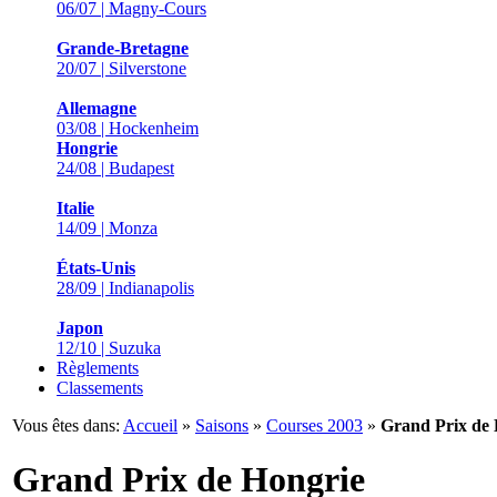
06/07 | Magny-Cours
Grande-Bretagne
20/07 | Silverstone
Allemagne
03/08 | Hockenheim
Hongrie
24/08 | Budapest
Italie
14/09 | Monza
États-Unis
28/09 | Indianapolis
Japon
12/10 | Suzuka
Règlements
Classements
Vous êtes dans:
Accueil
»
Saisons
»
Courses 2003
»
Grand Prix de 
Grand Prix de Hongrie