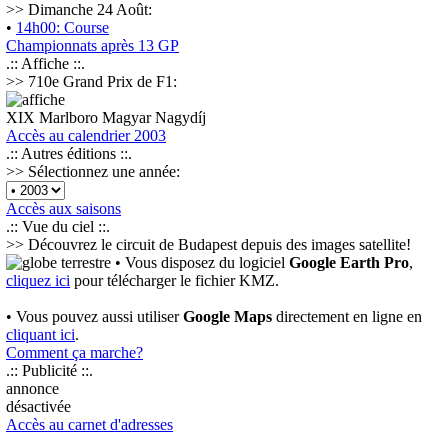
>> Dimanche 24 Août:
•
14h00: Course
Championnats après 13 GP
.:: Affiche ::.
>> 710e Grand Prix de F1:
XIX Marlboro Magyar Nagydíj
Accès au calendrier 2003
.:: Autres éditions ::.
>> Sélectionnez une année:
Accès aux saisons
.:: Vue du ciel ::.
>> Découvrez le circuit de Budapest depuis des images satellite!
• Vous disposez du logiciel
Google Earth Pro
,
cliquez ici
pour télécharger le fichier KMZ.
• Vous pouvez aussi utiliser
Google Maps
directement en ligne en
cliquant ici
.
Comment ça marche?
.:: Publicité ::.
annonce
désactivée
Accès au carnet d'adresses