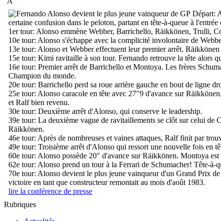
A
Départ:
A
certaine confusion dans le peloton, partant en tête-à-queue à l'entrée
1er tour:
Alonso emmène Webber, Barrichello, Räikkönen, Trulli, Cou
10e tour:
Alonso s'échappe avec la complicité involontaire de Webber
13e tour:
Alonso et Webber effectuent leur premier arrêt. Räikkönen s
15e tour:
Kimi ravitaille à son tour. Fernando retrouve la tête alors
16e tour:
Premier arrêt de Barrichello et Montoya. Les frères Schuma
Champion du monde.
20e tour:
Barrichello perd sa roue arrière gauche en bout de ligne dro
25e tour:
Alonso caracole en tête avec 27"9 d'avance sur Räikkönen
et Ralf bien revenu.
30e tour:
Deuxième arrêt d'Alonso, qui conserve le leadership.
39e tour:
La deuxième vague de ravitaillements se clôt sur celui de 
Räikkönen.
46e tour:
Après de nombreuses et vaines attaques, Ralf finit par trouv
49e tour:
Troisième arrêt d'Alonso qui ressort une nouvelle fois en tê
60e tour:
Alonso possède 20" d'avance sur Räikkönen. Montoya est à 3
62e tour:
Alonso prend un tour à la Ferrari de Schumacher! Tête-à-q
70e tour:
Alonso devient le plus jeune vainqueur d'un Grand Prix de F
victoire en tant que constructeur remontait au mois d'août 1983.
lire la conférence de presse
Rubriques