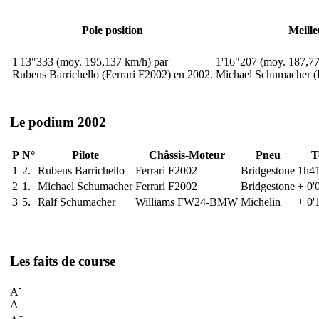
Pole position
Meille
1'13"333 (moy. 195,137 km/h) par
1'16"207 (moy. 187,77
Rubens Barrichello (Ferrari F2002) en 2002.
Michael Schumacher (F
Le podium 2002
P
N°
Pilote
Châssis-Moteur
Pneu
T
1
2.
Rubens Barrichello
Ferrari F2002
Bridgestone
1h41
2
1.
Michael Schumacher
Ferrari F2002
Bridgestone
+ 0'
3
5.
Ralf Schumacher
Williams FW24-BMW
Michelin
+ 0'
Les faits de course
-
A
A
+