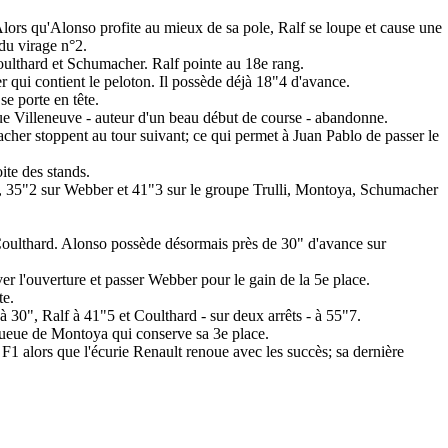
lors qu'Alonso profite au mieux de sa pole, Ralf se loupe et cause une
 du virage n°2.
lthard et Schumacher. Ralf pointe au 18e rang.
 qui contient le peloton. Il possède déjà 18"4 d'avance.
e porte en tête.
 que Villeneuve - auteur d'un beau début de course - abandonne.
cher stoppent au tour suivant; ce qui permet à Juan Pablo de passer le
ite des stands.
, 35"2 sur Webber et 41"3 sur le groupe Trulli, Montoya, Schumacher
Coulthard. Alonso possède désormais près de 30" d'avance sur
er l'ouverture et passer Webber pour le gain de la 5e place.
te.
0", Ralf à 41"5 et Coulthard - sur deux arrêts - à 55"7.
ueue de Montoya qui conserve sa 3e place.
1 alors que l'écurie Renault renoue avec les succès; sa dernière