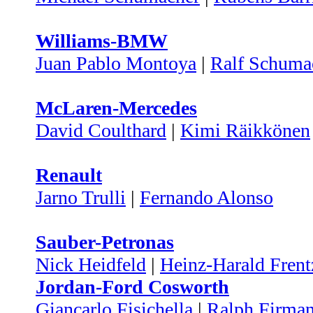
Williams-BMW
Juan Pablo Montoya
|
Ralf Schuma
McLaren-Mercedes
David Coulthard
|
Kimi Räikkönen
Renault
Jarno Trulli
|
Fernando Alonso
Sauber-Petronas
Nick Heidfeld
|
Heinz-Harald Frent
Jordan-Ford Cosworth
Giancarlo Fisichella
|
Ralph Firma