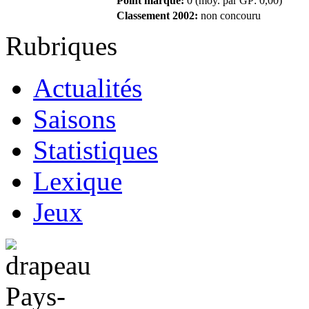
Point marqué:
0 (moy. par GP: 0,00)
Classement 2002:
non concouru
Rubriques
Actualités
Saisons
Statistiques
Lexique
Jeux