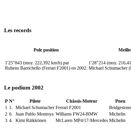
Les records
Pole position
Meille
1'25"843 (moy. 222,392 km/h) par
1'28"214 (moy. 216,41
Rubens Barrichello (Ferrari F2001) en 2002.
Michael Schumacher (F
Le podium 2002
P
N°
Pilote
Châssis-Moteur
Pneu
1
1.
Michael Schumacher
Ferrari F2001
Bridgeston
2
6.
Juan Pablo Montoya
Williams FW24-BMW
Michelin
3
4.
Kimi Räikkönen
McLaren MP4/17-Mercedes
Michelin