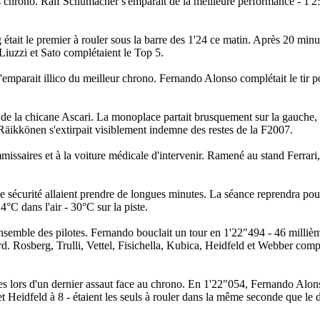
s chrono. Ralf Schumacher s'emparait de la meilleure performance - 1'2
était le premier à rouler sous la barre des 1'24 ce matin. Après 20 minut
Liuzzi et Sato complétaient le Top 5.
s'emparait illico du meilleur chrono. Fernando Alonso complétait le tir p
d de la chicane Ascari. La monoplace partait brusquement sur la gauche, 
 Räikkönen s'extirpait visiblement indemne des restes de la F2007.
ssaires et à la voiture médicale d'intervenir. Ramené au stand Ferrari
de sécurité allaient prendre de longues minutes. La séance reprendra pou
°C dans l'air - 30°C sur la piste.
l'ensemble des pilotes. Fernando bouclait un tour en 1'22"494 - 46 milli
rd. Rosberg, Trulli, Vettel, Fisichella, Kubica, Heidfeld et Webber comp
ces lors d'un dernier assaut face au chrono. En 1'22"054, Fernando Alons
t Heidfeld à 8 - étaient les seuls à rouler dans la même seconde que le 