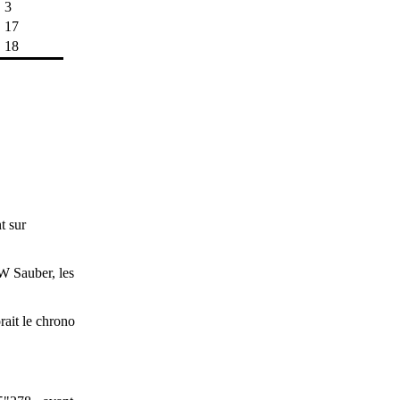
3
17
18
t sur
MW Sauber, les
rait le chrono