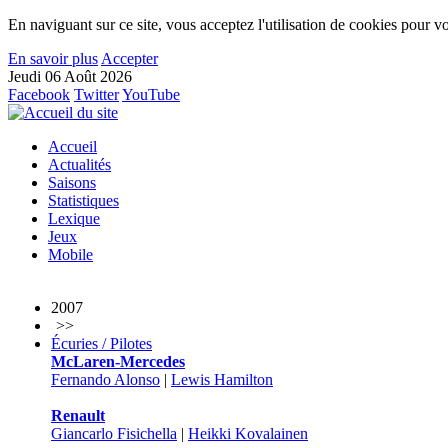
En naviguant sur ce site, vous acceptez l'utilisation de cookies pour vo
En savoir plus
Accepter
Jeudi 06 Août 2026
Facebook
Twitter
YouTube
Accueil
Actualités
Saisons
Statistiques
Lexique
Jeux
Mobile
2007
>>
Écuries / Pilotes
McLaren-Mercedes
Fernando Alonso
|
Lewis Hamilton
Renault
Giancarlo Fisichella
|
Heikki Kovalainen