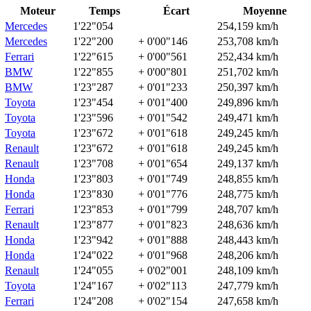
Moteur
Temps
Écart
Moyenne
Mercedes
1'22"054
254,159 km/h
Mercedes
1'22"200
+ 0'00"146
253,708 km/h
Ferrari
1'22"615
+ 0'00"561
252,434 km/h
BMW
1'22"855
+ 0'00"801
251,702 km/h
BMW
1'23"287
+ 0'01"233
250,397 km/h
Toyota
1'23"454
+ 0'01"400
249,896 km/h
Toyota
1'23"596
+ 0'01"542
249,471 km/h
Toyota
1'23"672
+ 0'01"618
249,245 km/h
Renault
1'23"672
+ 0'01"618
249,245 km/h
Renault
1'23"708
+ 0'01"654
249,137 km/h
Honda
1'23"803
+ 0'01"749
248,855 km/h
Honda
1'23"830
+ 0'01"776
248,775 km/h
Ferrari
1'23"853
+ 0'01"799
248,707 km/h
Renault
1'23"877
+ 0'01"823
248,636 km/h
Honda
1'23"942
+ 0'01"888
248,443 km/h
Honda
1'24"022
+ 0'01"968
248,206 km/h
Renault
1'24"055
+ 0'02"001
248,109 km/h
Toyota
1'24"167
+ 0'02"113
247,779 km/h
Ferrari
1'24"208
+ 0'02"154
247,658 km/h