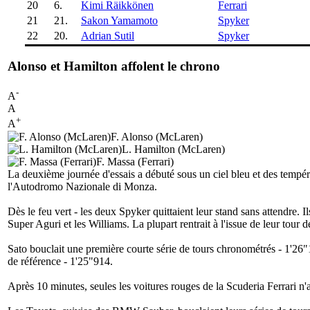
20
6.
Kimi Räikkönen
Ferrari
21
21.
Sakon Yamamoto
Spyker
22
20.
Adrian Sutil
Spyker
Alonso et Hamilton affolent le chrono
-
A
A
+
A
F. Alonso (McLaren)
L. Hamilton (McLaren)
F. Massa (Ferrari)
La deuxième journée d'essais a débuté sous un ciel bleu et des tempéra
l'Autodromo Nazionale di Monza.
Dès le feu vert - les deux Spyker quittaient leur stand sans attendre. 
Super Aguri et les Williams. La plupart rentrait à l'issue de leur tour d
Sato bouclait une première courte série de tours chronométrés - 1'26"
de référence - 1'25"914.
Après 10 minutes, seules les voitures rouges de la Scuderia Ferrari n