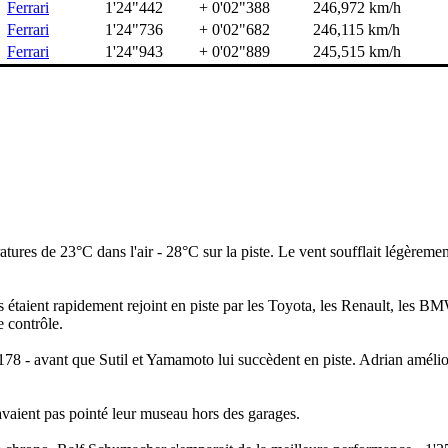
Ferrari
1'24"442
+ 0'02"388
246,972 km/h
Ferrari
1'24"736
+ 0'02"682
246,115 km/h
Ferrari
1'24"943
+ 0'02"889
245,515 km/h
tures de 23°C dans l'air - 28°C sur la piste. Le vent soufflait légèremen
Ils étaient rapidement rejoint en piste par les Toyota, les Renault, les B
e contrôle.
178 - avant que Sutil et Yamamoto lui succèdent en piste. Adrian amélio
'avaient pas pointé leur museau hors des garages.