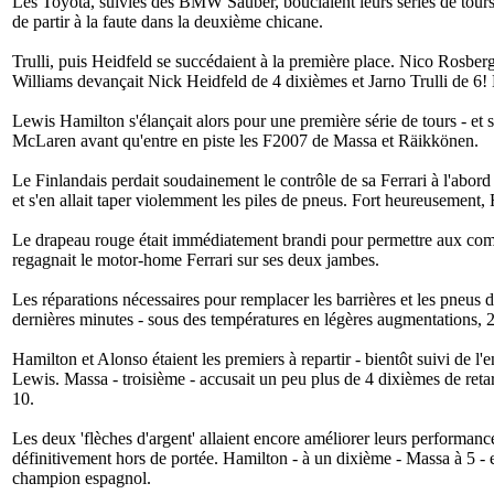
Les Toyota, suivies des BMW Sauber, bouclaient leurs séries de tour
de partir à la faute dans la deuxième chicane.
Trulli, puis Heidfeld se succédaient à la première place. Nico Rosberg 
Williams devançait Nick Heidfeld de 4 dixièmes et Jarno Trulli de 6! 
Lewis Hamilton s'élançait alors pour une première série de tours - et 
McLaren avant qu'entre en piste les F2007 de Massa et Räikkönen.
Le Finlandais perdait soudainement le contrôle de sa Ferrari à l'abor
et s'en allait taper violemment les piles de pneus. Fort heureusement,
Le drapeau rouge était immédiatement brandi pour permettre aux commi
regagnait le motor-home Ferrari sur ses deux jambes.
Les réparations nécessaires pour remplacer les barrières et les pneus 
dernières minutes - sous des températures en légères augmentations, 24
Hamilton et Alonso étaient les premiers à repartir - bientôt suivi de 
Lewis. Massa - troisième - accusait un peu plus de 4 dixièmes de reta
10.
Les deux 'flèches d'argent' allaient encore améliorer leurs performan
définitivement hors de portée. Hamilton - à un dixième - Massa à 5 - e
champion espagnol.