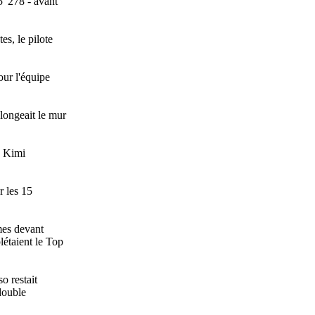
5"278 - avant
es, le pilote
our l'équipe
longeait le mur
, Kimi
r les 15
èmes devant
létaient le Top
o restait
double