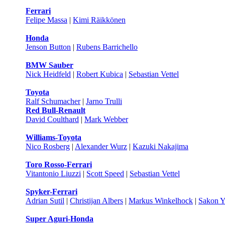
Ferrari
Felipe Massa
|
Kimi Räikkönen
Honda
Jenson Button
|
Rubens Barrichello
BMW Sauber
Nick Heidfeld
|
Robert Kubica
|
Sebastian Vettel
Toyota
Ralf Schumacher
|
Jarno Trulli
Red Bull-Renault
David Coulthard
|
Mark Webber
Williams-Toyota
Nico Rosberg
|
Alexander Wurz
|
Kazuki Nakajima
Toro Rosso-Ferrari
Vitantonio Liuzzi
|
Scott Speed
|
Sebastian Vettel
Spyker-Ferrari
Adrian Sutil
|
Christijan Albers
|
Markus Winkelhock
|
Sakon 
Super Aguri-Honda