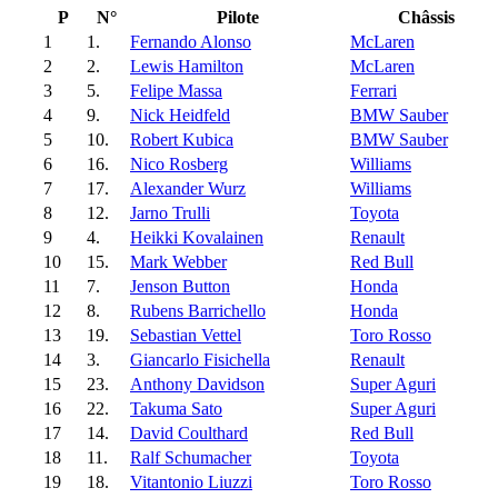
P
N°
Pilote
Châssis
1
1.
Fernando Alonso
McLaren
2
2.
Lewis Hamilton
McLaren
3
5.
Felipe Massa
Ferrari
4
9.
Nick Heidfeld
BMW Sauber
5
10.
Robert Kubica
BMW Sauber
6
16.
Nico Rosberg
Williams
7
17.
Alexander Wurz
Williams
8
12.
Jarno Trulli
Toyota
9
4.
Heikki Kovalainen
Renault
10
15.
Mark Webber
Red Bull
11
7.
Jenson Button
Honda
12
8.
Rubens Barrichello
Honda
13
19.
Sebastian Vettel
Toro Rosso
14
3.
Giancarlo Fisichella
Renault
15
23.
Anthony Davidson
Super Aguri
16
22.
Takuma Sato
Super Aguri
17
14.
David Coulthard
Red Bull
18
11.
Ralf Schumacher
Toyota
19
18.
Vitantonio Liuzzi
Toro Rosso