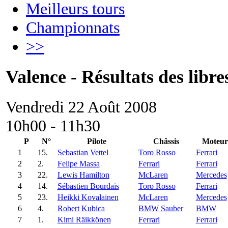
Meilleurs tours
Championnats
>>
Valence - Résultats des libre
Vendredi 22 Août 2008
10h00 - 11h30
P
N°
Pilote
Châssis
Moteur
1
15.
Sebastian Vettel
Toro Rosso
Ferrari
2
2.
Felipe Massa
Ferrari
Ferrari
3
22.
Lewis Hamilton
McLaren
Mercedes
4
14.
Sébastien Bourdais
Toro Rosso
Ferrari
5
23.
Heikki Kovalainen
McLaren
Mercedes
6
4.
Robert Kubica
BMW Sauber
BMW
7
1.
Kimi Räikkönen
Ferrari
Ferrari