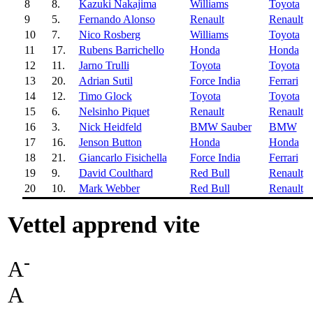
8
8.
Kazuki Nakajima
Williams
Toyota
9
5.
Fernando Alonso
Renault
Renault
10
7.
Nico Rosberg
Williams
Toyota
11
17.
Rubens Barrichello
Honda
Honda
12
11.
Jarno Trulli
Toyota
Toyota
13
20.
Adrian Sutil
Force India
Ferrari
14
12.
Timo Glock
Toyota
Toyota
15
6.
Nelsinho Piquet
Renault
Renault
16
3.
Nick Heidfeld
BMW Sauber
BMW
17
16.
Jenson Button
Honda
Honda
18
21.
Giancarlo Fisichella
Force India
Ferrari
19
9.
David Coulthard
Red Bull
Renault
20
10.
Mark Webber
Red Bull
Renault
Vettel apprend vite
-
A
A