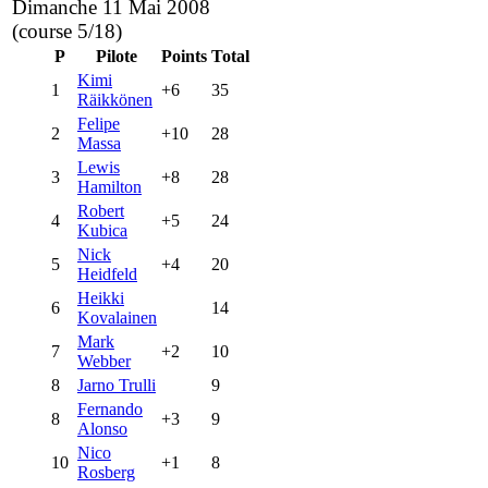
Dimanche 11 Mai 2008
(course 5/18)
P
Pilote
Points
Total
Kimi
1
+6
35
Räikkönen
Felipe
2
+10
28
Massa
Lewis
3
+8
28
Hamilton
Robert
4
+5
24
Kubica
Nick
5
+4
20
Heidfeld
Heikki
6
14
Kovalainen
Mark
7
+2
10
Webber
8
Jarno Trulli
9
Fernando
8
+3
9
Alonso
Nico
10
+1
8
Rosberg