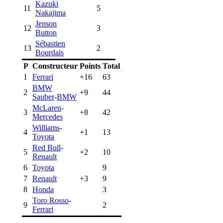
Kazuki
11
5
Nakajima
Jenson
12
3
Button
Sébastien
13
2
Bourdais
P
Constructeur
Points
Total
1
Ferrari
+16
63
BMW
2
+9
44
Sauber
-
BMW
McLaren
-
3
+8
42
Mercedes
Williams
-
4
+1
13
Toyota
Red Bull
-
5
+2
10
Renault
6
Toyota
9
7
Renault
+3
9
8
Honda
3
Toro Rosso
-
9
2
Ferrari