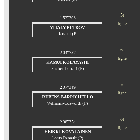
5e
1'52"303
ligne
VITALY PETROV
Renault (P)
6e
2'04"757
ligne
KAMUI KOBAYASHI
Sauber-Ferrari (P)
7e
2'07"349
ligne
RUBENS BARRICHELLO
Williams-Cosworth (P)
8e
2'08"354
ligne
HEIKKI KOVALAINEN
Lotus-Renault (P)