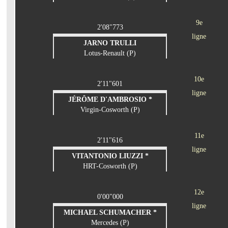
9e
2'08"773
ligne
JARNO TRULLI
Lotus-Renault (P)
10e
2'11"601
ligne
JÉRÔME D'AMBROSIO *
Virgin-Cosworth (P)
11e
2'11"616
ligne
VITANTONIO LIUZZI *
HRT-Cosworth (P)
12e
0'00"000
ligne
MICHAEL SCHUMACHER *
Mercedes (P)