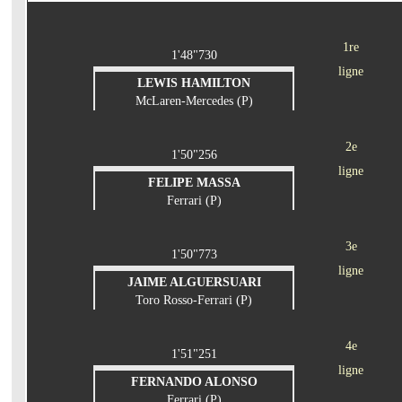
1re
1'48"730
ligne
LEWIS HAMILTON
McLaren-Mercedes (P)
2e
1'50"256
ligne
FELIPE MASSA
Ferrari (P)
3e
1'50"773
ligne
JAIME ALGUERSUARI
Toro Rosso-Ferrari (P)
4e
1'51"251
ligne
FERNANDO ALONSO
Ferrari (P)