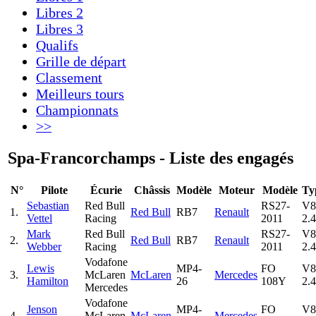
Libres 2
Libres 3
Qualifs
Grille de départ
Classement
Meilleurs tours
Championnats
>>
Spa-Francorchamps - Liste des engagés
N°
Pilote
Écurie
Châssis
Modèle
Moteur
Modèle
Ty
Sebastian
Red Bull
RS27-
V8
1.
Red Bull
RB7
Renault
Vettel
Racing
2011
2.4
Mark
Red Bull
RS27-
V8
2.
Red Bull
RB7
Renault
Webber
Racing
2011
2.4
Vodafone
Lewis
MP4-
FO
V8
3.
McLaren
McLaren
Mercedes
Hamilton
26
108Y
2.4
Mercedes
Vodafone
Jenson
MP4-
FO
V8
4.
McLaren
McLaren
Mercedes