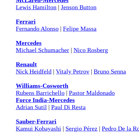
McLaren-Mercedes
Lewis Hamilton
|
Jenson Button
Ferrari
Fernando Alonso
|
Felipe Massa
Mercedes
Michael Schumacher
|
Nico Rosberg
Renault
Nick Heidfeld
|
Vitaly Petrov
|
Bruno Senna
Williams-Cosworth
Rubens Barrichello
|
Pastor Maldonado
Force India-Mercedes
Adrian Sutil
|
Paul Di Resta
Sauber-Ferrari
Kamui Kobayashi
|
Sergio Pérez
|
Pedro De la R