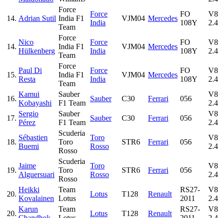
Force
Force
FO
V8
14.
Adrian Sutil
India F1
VJM04
Mercedes
India
108Y
2.4
Team
Force
Nico
Force
FO
V8
14.
India F1
VJM04
Mercedes
Hülkenberg
India
108Y
2.4
Team
Force
Paul Di
Force
FO
V8
15.
India F1
VJM04
Mercedes
Resta
India
108Y
2.4
Team
Kamui
Sauber
V8
16.
Sauber
C30
Ferrari
056
Kobayashi
F1 Team
2.4
Sergio
Sauber
V8
17.
Sauber
C30
Ferrari
056
Pérez
F1 Team
2.4
Scuderia
Sébastien
Toro
V8
18.
Toro
STR6
Ferrari
056
Buemi
Rosso
2.4
Rosso
Scuderia
Jaime
Toro
V8
19.
Toro
STR6
Ferrari
056
Alguersuari
Rosso
2.4
Rosso
Heikki
Team
RS27-
V8
20.
Lotus
T128
Renault
Kovalainen
Lotus
2011
2.4
Karun
Team
RS27-
V8
20.
Lotus
T128
Renault
Chandhok
Lotus
2011
2.4