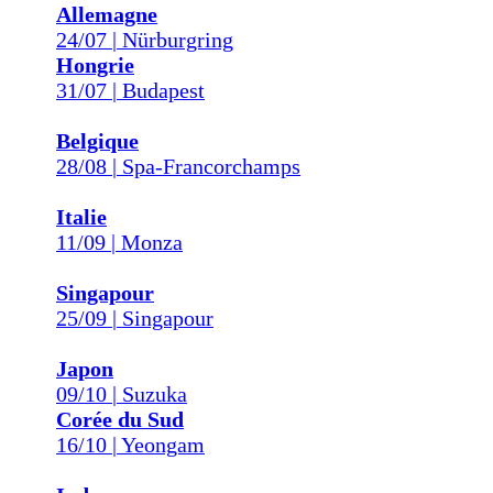
Allemagne
24/07 | Nürburgring
Hongrie
31/07 | Budapest
Belgique
28/08 | Spa-Francorchamps
Italie
11/09 | Monza
Singapour
25/09 | Singapour
Japon
09/10 | Suzuka
Corée du Sud
16/10 | Yeongam