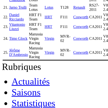
Team
RS27-
V8
21.
Jarno Trulli
Lotus
T128
Renault
Lotus
2011
2.4
Daniel
HRT F1
V8
22.
HRT
F111
Cosworth
CA2011
Ricciardo
Team
2.4
Vitantonio
HRT F1
V8
23.
HRT
F111
Cosworth
CA2011
Liuzzi
Team
2.4
Marussia
MVR-
V8
24.
Timo Glock
Virgin
Virgin
Cosworth
CA2011
02
2.4
Racing
Marussia
Jérôme
MVR-
V8
25.
Virgin
Virgin
Cosworth
CA2011
D'Ambrosio
02
2.4
Racing
Rubriques
Actualités
Saisons
Statistiques