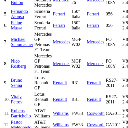
Button
26
108Y
2.4
Mercedes
Fernando
Scuderia
150°
V8
5.
Ferrari
Ferrari
056
Alonso
Ferrari
Italia
2.4
Felipe
Scuderia
150°
V8
6.
Ferrari
Ferrari
056
Massa
Ferrari
Italia
2.4
Mercedes
Michael
GP
MGP
FO
V8
7.
Mercedes
Mercedes
Schumacher
Petronas
W02
108Y
2.4
F1 Team
Mercedes
Nico
GP
MGP
FO
V8
8.
Mercedes
Mercedes
Rosberg
Petronas
W02
108Y
2.4
F1 Team
Lotus
Bruno
RS27-
V8
9.
Renault
Renault
R31
Renault
Senna
2011
2.4
GP
Lotus
Vitaly
RS27-
V8
10.
Renault
Renault
R31
Renault
Petrov
2011
2.4
GP
Rubens
AT&T
V8
11.
Williams
FW33
Cosworth
CA2011
Barrichello
Williams
2.4
Pastor
AT&T
V8
12.
Williams
FW33
Cosworth
CA2011
Maldonado
Williams
2.4