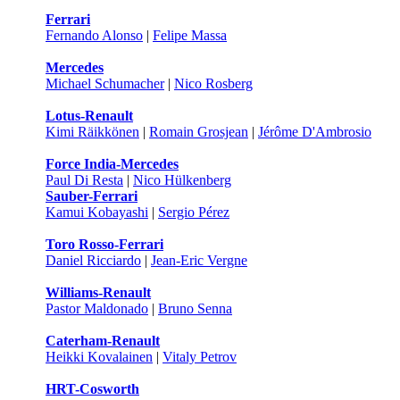
Ferrari
Fernando Alonso
|
Felipe Massa
Mercedes
Michael Schumacher
|
Nico Rosberg
Lotus-Renault
Kimi Räikkönen
|
Romain Grosjean
|
Jérôme D'Ambrosio
Force India-Mercedes
Paul Di Resta
|
Nico Hülkenberg
Sauber-Ferrari
Kamui Kobayashi
|
Sergio Pérez
Toro Rosso-Ferrari
Daniel Ricciardo
|
Jean-Eric Vergne
Williams-Renault
Pastor Maldonado
|
Bruno Senna
Caterham-Renault
Heikki Kovalainen
|
Vitaly Petrov
HRT-Cosworth