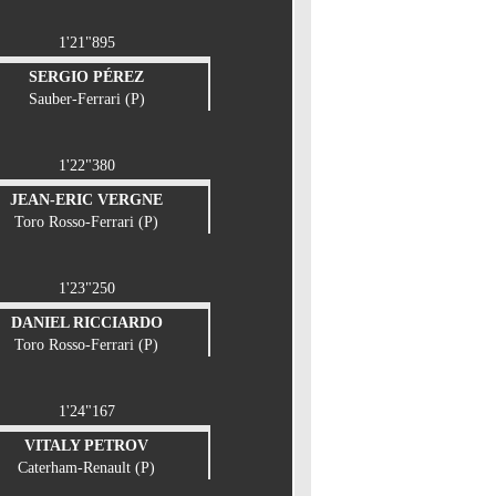
1'21"895
SERGIO PÉREZ
Sauber-Ferrari (P)
1'22"380
JEAN-ERIC VERGNE
Toro Rosso-Ferrari (P)
1'23"250
DANIEL RICCIARDO
Toro Rosso-Ferrari (P)
1'24"167
VITALY PETROV
Caterham-Renault (P)