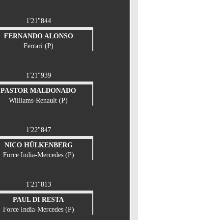
1'21"844
FERNANDO ALONSO
Ferrari (P)
1'21"939
PASTOR MALDONADO
Williams-Renault (P)
1'22"847
NICO HÜLKENBERG
Force India-Mercedes (P)
1'21"813
PAUL DI RESTA
Force India-Mercedes (P)