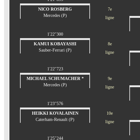
NICO ROSBERG
7e
Mercedes (P)
ligne
1'22"300
KAMUI KOBAYASHI
8e
Sauber-Ferrari (P)
ligne
1'22"723
MICHAEL SCHUMACHER *
9e
Mercedes (P)
ligne
1'23"576
HEIKKI KOVALAINEN
10e
Caterham-Renault (P)
ligne
1'25"244