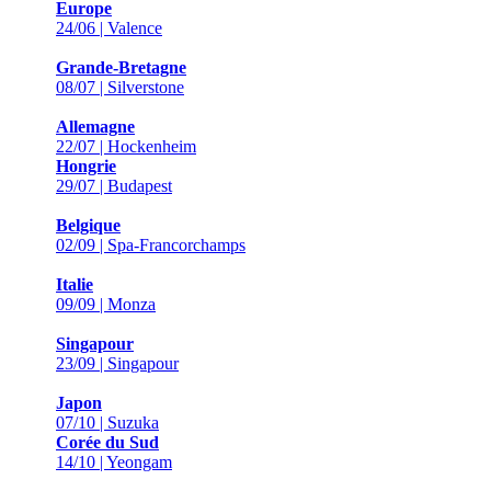
Europe
24/06 | Valence
Grande-Bretagne
08/07 | Silverstone
Allemagne
22/07 | Hockenheim
Hongrie
29/07 | Budapest
Belgique
02/09 | Spa-Francorchamps
Italie
09/09 | Monza
Singapour
23/09 | Singapour
Japon
07/10 | Suzuka
Corée du Sud
14/10 | Yeongam