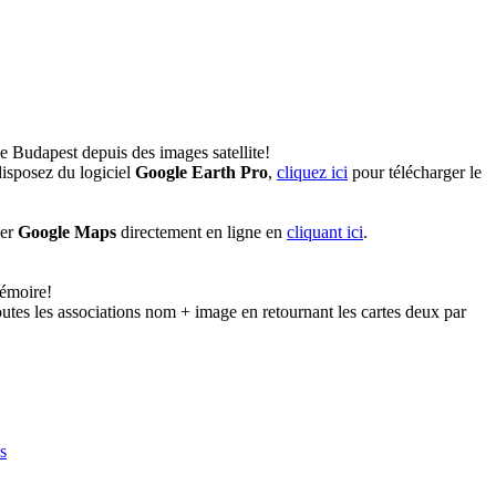
e Budapest depuis des images satellite!
isposez du logiciel
Google Earth Pro
,
cliquez ici
pour télécharger le
ser
Google Maps
directement en ligne en
cliquant ici
.
émoire!
utes les associations nom + image en retournant les cartes deux par
s