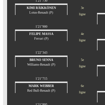
1'21"730
KIMI RÄIKKÖNEN
3e
Lotus-Renault (P)
ligne
1'21"900
FELIPE MASSA
4e
Ferrari (P)
ligne
1'22"343
BRUNO SENNA
5e
Williams-Renault (P)
ligne
1'21"715
MARK WEBBER
6e
Red Bull-Renault (P)
ligne
1'21"895