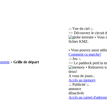
.:: Vue du ciel ::.
>> Découvrez le circuit d
• Vous d
fichier KMZ.
• Vous pouvez aussi utili
Comment ça marche?
.:: Jeu ::.
ongrie
»
Grille de départ
>> Le paddock perd la m
• Retrouvez to
deux!
A vous de jouer...
Accès au memory
.:: Publicité ::.
annonce
désactivée
Accès au carnet d'adresse