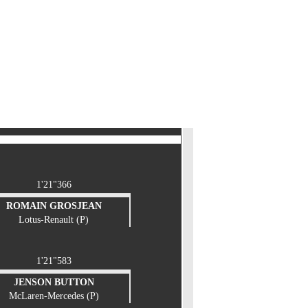
1'21"366
ROMAIN GROSJEAN
Lotus-Renault (P)
1'21"583
JENSON BUTTON
McLaren-Mercedes (P)