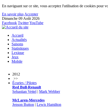
En naviguant sur ce site, vous acceptez l'utilisation de cookies pour vo
En savoir plus
Accepter
Dimanche 09 Août 2026
Facebook
Twitter
YouTube
Accueil
Actualités
Saisons
Statistiques
Lexique
Jeux
Mobile
2012
>>
Écuries / Pilotes
Red Bull-Renault
Sebastian Vettel
|
Mark Webber
McLaren-Mercedes
Jenson Button
|
Lewis Hamilton