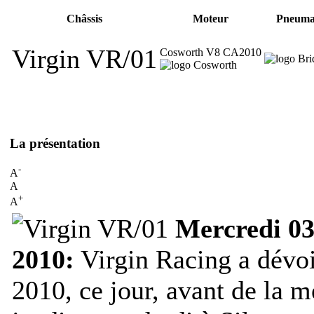
Châssis
Moteur
Pneuma
Virgin VR/01
Cosworth V8 CA2010
La présentation
-
A
A
+
A
Mercredi 03
2010:
Virgin Racing a dévoi
2010, ce jour, avant de la m