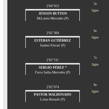
5e
2'04"053
ligne
JENSON BUTTON
McLaren-Mercedes (P)
6e
2'02"369
ligne
ESTEBAN GUTIÉRREZ
Sauber-Ferrari (P)
7e
2'02"511
ligne
SERGIO PÉREZ *
Force India-Mercedes (P)
8e
2'02"074
ligne
PASTOR MALDONADO
Lotus-Renault (P)