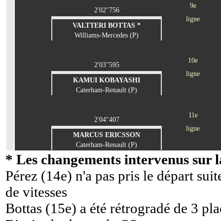
9e
2'02"756
ligne
VALTTERI BOTTAS *
Williams-Mercedes (P)
10e
2'03"595
ligne
KAMUI KOBAYASHI
Caterham-Renault (P)
11e
2'04"407
ligne
MARCUS ERICSSON
Caterham-Renault (P)
* Les changements intervenus sur la
Pérez (14e) n'a pas pris le départ sui
de vitesses
Bottas (15e) a été rétrogradé de 3 pl