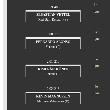
1re
1'59"486
ligne
SEBASTIAN VETTEL
Red Bull-Renault (P)
2e
2'00"175
ligne
FERNANDO ALONSO
Ferrari (P)
3e
2'01"218
ligne
KIMI RÄIKKÖNEN
Ferrari (P)
4e
2'02"213
ligne
KEVIN MAGNUSSEN
McLaren-Mercedes (P)