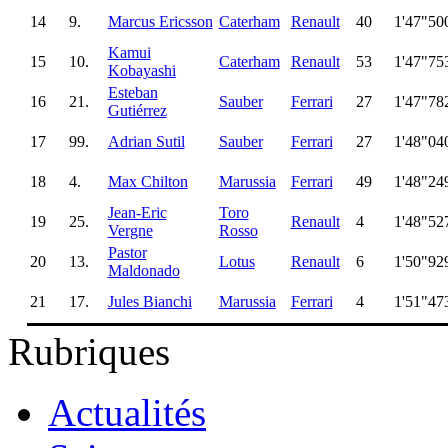
14
9.
Marcus Ericsson
Caterham
Renault
40
1'47"50
Kamui
15
10.
Caterham
Renault
53
1'47"75
Kobayashi
Esteban
16
21.
Sauber
Ferrari
27
1'47"78
Gutiérrez
17
99.
Adrian Sutil
Sauber
Ferrari
27
1'48"04
18
4.
Max Chilton
Marussia
Ferrari
49
1'48"24
Jean-Eric
Toro
19
25.
Renault
4
1'48"52
Vergne
Rosso
Pastor
20
13.
Lotus
Renault
6
1'50"92
Maldonado
21
17.
Jules Bianchi
Marussia
Ferrari
4
1'51"47
Rubriques
Actualités