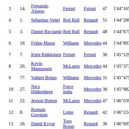
Fernando
3
14.
Ferrari
Ferrari
47
1'44"16
Alonso
4
1.
Sebastian Vettel
Red Bull
Renault
51
1'44"28
5
3.
Daniel Ricciardo
Red Bull
Renault
48
1'44"67
6
19.
Felipe Massa
Williams
Mercedes
44
1'44"89
7
7.
Kimi Räikkönen
Ferrari
Ferrari
36
1'45"12
Kevin
8
20.
McLaren
Mercedes
44
1'45"37
Magnussen
9
77.
Valtteri Bottas
Williams
Mercedes
31
1'45"47
Nico
Force
10
27.
Mercedes
38
1'45"98
Hülkenberg
India
11
22.
Jenson Button
McLaren
Mercedes
47
1'46"03
Romain
12
8.
Lotus
Renault
42
1'46"22
Grosjean
Toro
13
26.
Daniil Kvyat
Renault
36
1'46"69
Rosso