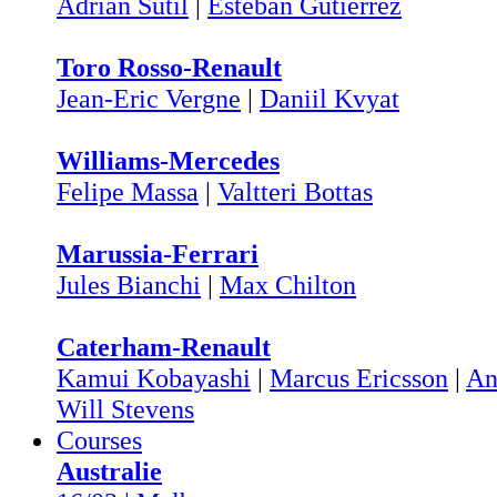
Adrian Sutil
|
Esteban Gutiérrez
Toro Rosso-Renault
Jean-Eric Vergne
|
Daniil Kvyat
Williams-Mercedes
Felipe Massa
|
Valtteri Bottas
Marussia-Ferrari
Jules Bianchi
|
Max Chilton
Caterham-Renault
Kamui Kobayashi
|
Marcus Ericsson
|
An
Will Stevens
Courses
Australie