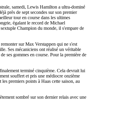
strale, samedi, Lewis Hamilton a ultra-dominé
déjà près de sept secondes sur son premier
meilleur tour en course dans les ultimes
ngrie, égalant le record de Michael
e sextuple Champion du monde, il s'empare de
pu remonter sur Max Verstappen qui ne s'est
ille. Ses mécaniciens ont réalisé un véritable
on de ses gommes en course. Pour la première de
a finalement terminé cinquième. Cela devrait lui
mément souffert et pris une médiocre onzième
 les premiers points à Haas cette saison, au
lètement sombré sur son dernier relais avec une