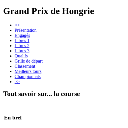
Grand Prix de Hongrie
<<
Présentation
Engagés
Libres 1
Libres 2
Libres 3
Qualifs
Grille de départ
Classement
Meilleurs tours
Championnats
>>
Tout savoir sur... la course
En bref