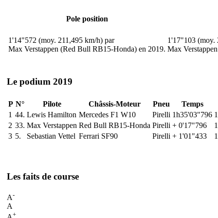
Pole position
1'14"572 (moy. 211,495 km/h) par
1'17"103 (moy. 
Max Verstappen (Red Bull RB15-Honda) en 2019.
Max Verstappen
Le podium 2019
P
N°
Pilote
Châssis-Moteur
Pneu
Temps
1
44.
Lewis Hamilton
Mercedes F1 W10
Pirelli
1h35'03"796
1
2
33.
Max Verstappen
Red Bull RB15-Honda
Pirelli
+ 0'17"796
1
3
5.
Sebastian Vettel
Ferrari SF90
Pirelli
+ 1'01"433
1
Les faits de course
-
A
A
+
A