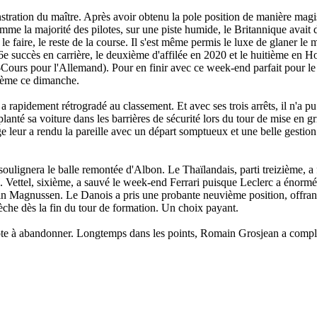
ration du maître. Après avoir obtenu la pole position de manière magi
mme la majorité des pilotes, sur une piste humide, le Britannique avait 
le faire, le reste de la course. Il s'est même permis le luxe de glaner le 
 succès en carrière, le deuxième d'affilée en 2020 et le huitième en Ho
ours pour l'Allemand). Pour en finir avec ce week-end parfait pour l
sième ce dimanche.
 a rapidement rétrogradé au classement. Et avec ses trois arrêts, il n'a 
lanté sa voiture dans les barrières de sécurité lors du tour de mise en gr
ige leur a rendu la pareille avec un départ somptueux et une belle gesti
on soulignera le balle remontée d'Albon. Le Thaïlandais, parti treizième, 
ison. Vettel, sixième, a sauvé le week-end Ferrari puisque Leclerc a énor
vin Magnussen. Le Danois a pris une probante neuvième position, offrant
èche dès la fin du tour de formation. Un choix payant.
 pilote à abandonner. Longtemps dans les points, Romain Grosjean a comp