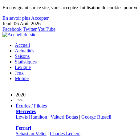
En naviguant sur ce site, vous acceptez l'utilisation de cookies pour vo
En savoir plus
Accepter
Jeudi 06 Août 2026
Facebook
Twitter
YouTube
Accueil
Actualités
Saisons
Statistiques
Lexique
Jeux
Mobile
2020
>>
Écuries / Pilotes
Mercedes
Lewis Hamilton
|
Valtteri Bottas
|
George Russell
Ferrari
Sebastian Vettel
|
Charles Leclerc