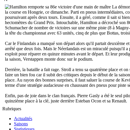
La démonst
la course en Hongrie, ce dimanche. Parti en pneus intermédiaires, co
poursuivant après deux tours. Ensuite, il a géré, comme il sait si bien 
hectomètres du Grand Prix. Intouchable, Hamilton a décroché son 86e
Schumacher de nombre de victoires sur une même piste (8 à Magny-C
la tête du championnat avec 63 unités, cinq de plus que Bottas, troi
Car le Finlandais a manqué son départ alors qu'il partait deuxième et
arrêté que deux fois. Mais le Néerlandais est un miraculé puisqu'il a p
exploit pour réparer en quinze minutes avant le départ. Et leur prod
la saison, Verstappen monte donc sur le podium.
Derrière, la bataille a fait rage. Stroll a tenu sa quatrième place et 
faire un bien fou car il subit des critiques depuis le début de la sa
place. Au rayon des bonnes surprises, il faut saluer la course de Ke
terme d'une stratégie audacieuse en chaussant des pneus pour piste s
Enfin, pas de joie dans le clan français. Pierre Gasly a été le seul
quinzième place à la clé, juste derrière Esteban Ocon et sa Renault.
Rubriques
Actualités
Saisons
Statistiques