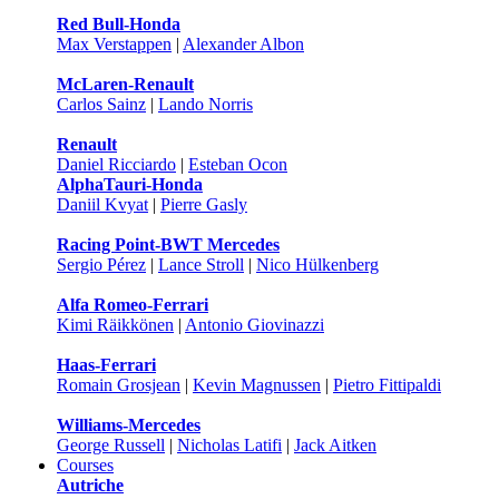
Red Bull-Honda
Max Verstappen
|
Alexander Albon
McLaren-Renault
Carlos Sainz
|
Lando Norris
Renault
Daniel Ricciardo
|
Esteban Ocon
AlphaTauri-Honda
Daniil Kvyat
|
Pierre Gasly
Racing Point-BWT Mercedes
Sergio Pérez
|
Lance Stroll
|
Nico Hülkenberg
Alfa Romeo-Ferrari
Kimi Räikkönen
|
Antonio Giovinazzi
Haas-Ferrari
Romain Grosjean
|
Kevin Magnussen
|
Pietro Fittipaldi
Williams-Mercedes
George Russell
|
Nicholas Latifi
|
Jack Aitken
Courses
Autriche