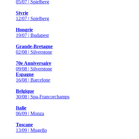
05/07 | Spielberg
Styrie
12/07 | Spielberg
Hongrie
19/07 | Budapest
Grande-Bretagne
02/08 | Silverstone
70e Anniversaire
09/08 | Silverstone
Espagne
16/08 | Barcelone
Belgique
30/08 | Spa-Francorchamps
Italie
06/09 | Monza
Toscane
13/09 | Mugello