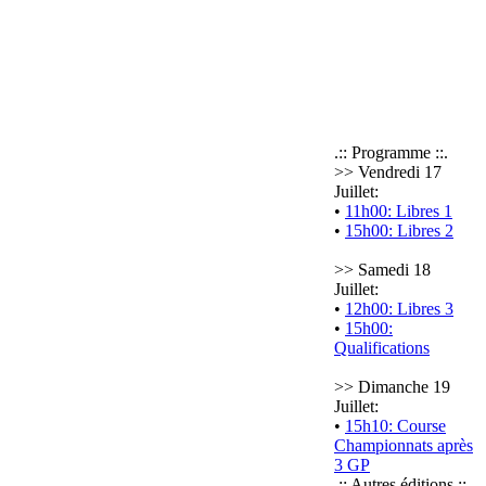
.:: Programme ::.
>> Vendredi 17
Juillet:
•
11h00: Libres 1
•
15h00: Libres 2
>> Samedi 18
Juillet:
•
12h00: Libres 3
•
15h00:
Qualifications
>> Dimanche 19
Juillet:
•
15h10: Course
Championnats après
3 GP
.:: Autres éditions ::.