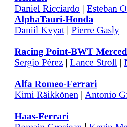
Daniel Ricciardo
|
Esteban 
AlphaTauri-Honda
Daniil Kvyat
|
Pierre Gasly
Racing Point-BWT Merced
Sergio Pérez
|
Lance Stroll
|
Alfa Romeo-Ferrari
Kimi Räikkönen
|
Antonio Gi
Haas-Ferrari
Romain Grosjean
|
Kevin Ma