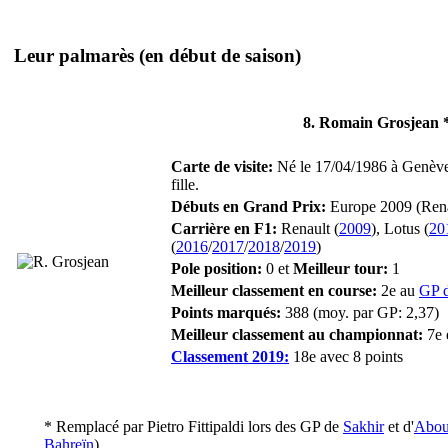
Leur palmarès
(en début de saison)
8. Romain Grosjean 
Carte de visite:
Né le 17/04/1986 à Genève 
fille.
Débuts en Grand Prix:
Europe 2009 (Rena
Carrière en F1:
Renault (
2009
), Lotus (
20
(
2016
/
2017
/
2018
/
2019
)
Pole position:
0 et
Meilleur tour:
1
Meilleur classement en course:
2e au
GP 
Points marqués:
388 (moy. par GP: 2,37)
Meilleur classement au championnat:
7e 
Classement 2019:
18e avec 8 points
* Remplacé par
Pietro Fittipaldi
lors des GP de
Sakhir
et d'
Abou
Bahreïn
).