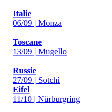
Italie
06/09 | Monza
Toscane
13/09 | Mugello
Russie
27/09 | Sotchi
Eifel
11/10 | Nürburgring