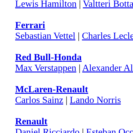
Lewis Hamilton
|
Valtteri Bott
Ferrari
Sebastian Vettel
|
Charles Lecl
Red Bull-Honda
Max Verstappen
|
Alexander A
McLaren-Renault
Carlos Sainz
|
Lando Norris
Renault
Daniel Ricciardo
|
Esteban Oc