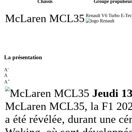
Châssis
Groupe propulseu
McLaren MCL35
Renault V6 Turbo E-Tec
La présentation
-
A
A
+
A
Jeudi 13
McLaren MCL35, la F1 2020 
a été révélée, durant une cé
Woking, où sont développée