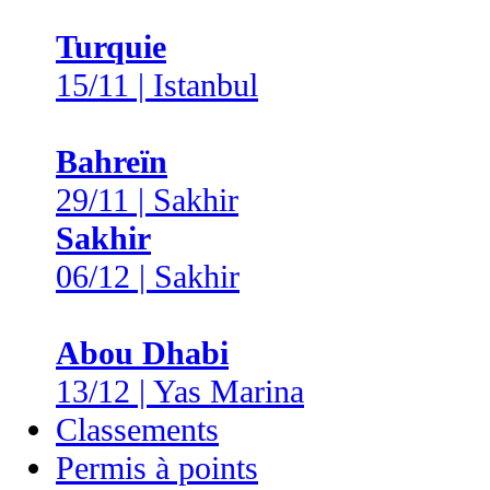
Turquie
15/11 | Istanbul
Bahreïn
29/11 | Sakhir
Sakhir
06/12 | Sakhir
Abou Dhabi
13/12 | Yas Marina
Classements
Permis à points