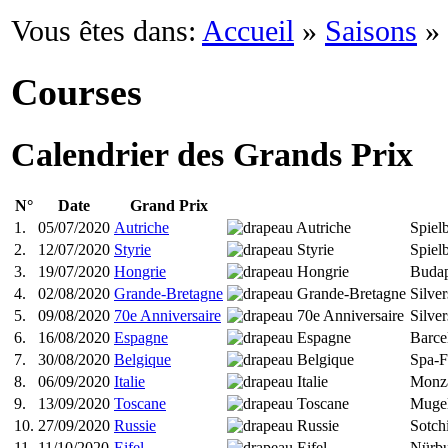
Vous êtes dans:
Accueil
»
Saisons
»
Courses
Calendrier des Grands Prix
N°
Date
Grand Prix
1.
05/07/2020
Autriche
Spiel
2.
12/07/2020
Styrie
Spiel
3.
19/07/2020
Hongrie
Budap
4.
02/08/2020
Grande-Bretagne
Silve
5.
09/08/2020
70e Anniversaire
Silve
6.
16/08/2020
Espagne
Barce
7.
30/08/2020
Belgique
Spa-F
8.
06/09/2020
Italie
Monz
9.
13/09/2020
Toscane
Mugel
10.
27/09/2020
Russie
Sotch
11.
11/10/2020
Eifel
Nürbu