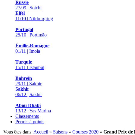
Russie
27/09 | Sotchi
Eifel
11/10 | Nürburgring
Portugal
25/10 | Portimão
Émilie-Romagne
01/11 | Imola
Turquie
15/11 | Istanbul
Bahreïn
29/11 | Sakhir
Sakhir
06/12 | Sakhir
Abou Dhabi
13/12 | Yas Marina
Classements
Permis à points
Vous êtes dans:
Accueil
»
Saisons
»
Courses 2020
»
Grand Prix de l