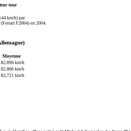
leur tour
144 km/h) par
(Ferrari F2004) en 2004.
'Allemagne)
Moyenne
182,896 km/h
182,866 km/h
182,721 km/h