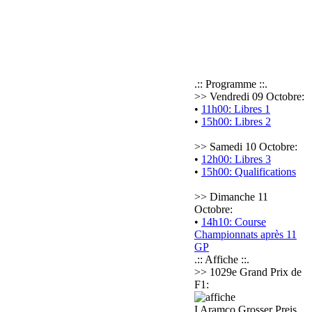
.:: Programme ::.
>> Vendredi 09 Octobre:
•
11h00: Libres 1
•
15h00: Libres 2
>> Samedi 10 Octobre:
•
12h00: Libres 3
•
15h00: Qualifications
>> Dimanche 11
Octobre:
•
14h10: Course
Championnats après 11
GP
.:: Affiche ::.
>> 1029e Grand Prix de
F1:
I Aramco Grosser Preis