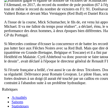
l'Allemand, en 2017, du record du nombre de pole position (67 à l'é
tout de même le record du nombre de victoires en F1: 91. Dorénavant,
Valtteri Bottas et devant Max Verstappen (Red Bull) et Daniel Ricci
A l'issue de la course, Mick Schumacher, le fils de, est venu lui ap
Michael. Il va me falloir du temps pour réaliser
", a déclaré, ému, le
performance des deux hommes, à deux époques bien différentes. Hamilt
GP du Portugal.
Si Mercedes continue d'écraser la concurrence et de battre les recor
pas lutter face aux Flèches Noires avec sa Red Bull. Mais que dire 
(quatrième en Grande-Bretagne, Belgique et Toscane) et il a fini par
Heidfeld en Malaisie. Cyril Abiteboul va donc pouvoir se faire tatouer
le dessin
", avait déclaré à l'époque le directeur général de Renault F1
Si l'écurie française a brillé, c'est aussi le cas de deux Tricolores.
sa régularité. Délivrance pour Romain Grosjean. Le pilote Haas, seiziè
fortes douleurs à un doigt (il aurait été touché par un caillou en cou
contraint à l'abandon suite à un problème hydraulique.
Rubriques
Actualités
Saisons
Statistiques