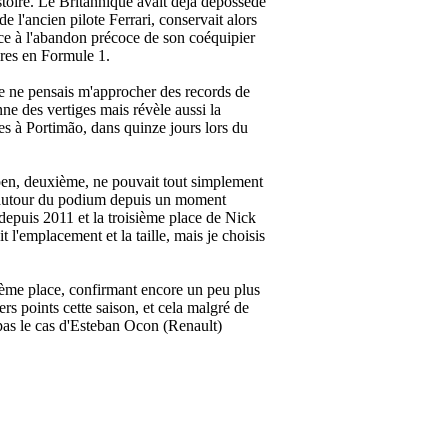
toire. Le Britannique avait déjà dépossédé
l'ancien pilote Ferrari, conservait alors
âce à l'abandon précoce de son coéquipier
ires en Formule 1.
e ne pensais m'approcher des records de
e des vertiges mais révèle aussi la
es à Portimão, dans quinze jours lors du
ppen, deuxième, ne pouvait tout simplement
it autour du podium depuis un moment
depuis 2011 et la troisième place de Nick
sit l'emplacement et la taille, mais je choisis
ixième place, confirmant encore un peu plus
rs points cette saison, et cela malgré de
t pas le cas d'Esteban Ocon (Renault)