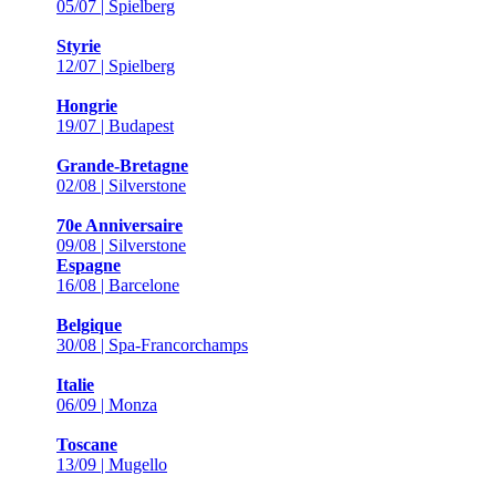
05/07 | Spielberg
Styrie
12/07 | Spielberg
Hongrie
19/07 | Budapest
Grande-Bretagne
02/08 | Silverstone
70e Anniversaire
09/08 | Silverstone
Espagne
16/08 | Barcelone
Belgique
30/08 | Spa-Francorchamps
Italie
06/09 | Monza
Toscane
13/09 | Mugello