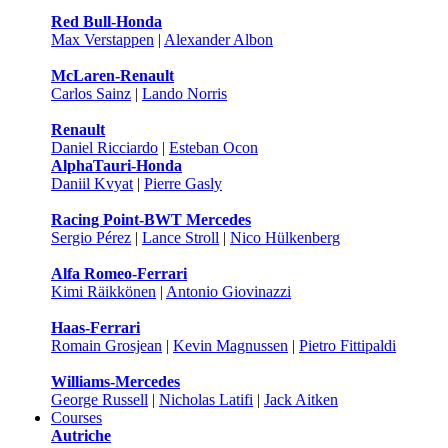
Red Bull-Honda
Max Verstappen
|
Alexander Albon
McLaren-Renault
Carlos Sainz
|
Lando Norris
Renault
Daniel Ricciardo
|
Esteban Ocon
AlphaTauri-Honda
Daniil Kvyat
|
Pierre Gasly
Racing Point-BWT Mercedes
Sergio Pérez
|
Lance Stroll
|
Nico Hülkenberg
Alfa Romeo-Ferrari
Kimi Räikkönen
|
Antonio Giovinazzi
Haas-Ferrari
Romain Grosjean
|
Kevin Magnussen
|
Pietro Fittipaldi
Williams-Mercedes
George Russell
|
Nicholas Latifi
|
Jack Aitken
Courses
Autriche