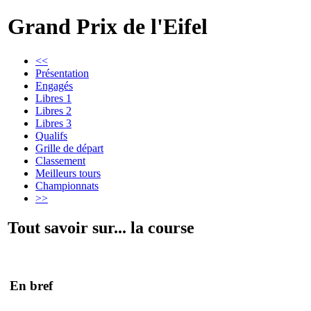
Grand Prix de l'Eifel
<<
Présentation
Engagés
Libres 1
Libres 2
Libres 3
Qualifs
Grille de départ
Classement
Meilleurs tours
Championnats
>>
Tout savoir sur... la course
En bref