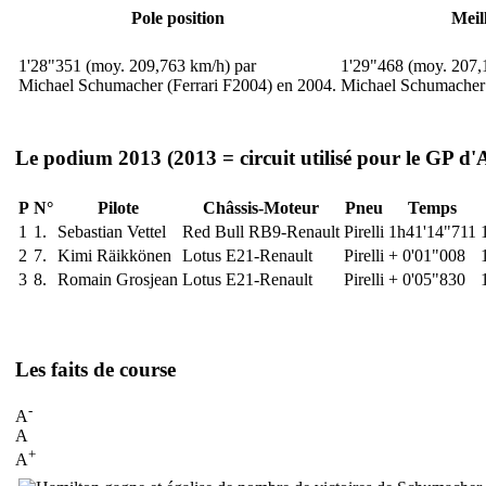
Pole position
Meil
1'28"351 (moy. 209,763 km/h) par
1'29"468 (moy. 207,
Michael Schumacher (Ferrari F2004) en 2004.
Michael Schumacher 
Le podium 2013
(2013 = circuit utilisé pour le GP d
P
N°
Pilote
Châssis-Moteur
Pneu
Temps
1
1.
Sebastian Vettel
Red Bull RB9-Renault
Pirelli
1h41'14"711
2
7.
Kimi Räikkönen
Lotus E21-Renault
Pirelli
+ 0'01"008
3
8.
Romain Grosjean
Lotus E21-Renault
Pirelli
+ 0'05"830
Les faits de course
-
A
A
+
A