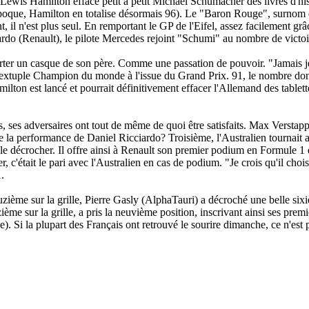
Lewis Hamilton efface petit à petit Michael Schumacher des livres d'his
poque, Hamilton en totalise désormais 96). Le "Baron Rouge", surnom de 
 il n'est plus seul. En remportant le GP de l'Eifel, assez facilement gr
ardo (Renault), le pilote Mercedes rejoint "Schumi" au nombre de victo
porter un casque de son père. Comme une passation de pouvoir. "
Jamais j
 sextuple Champion du monde à l'issue du Grand Prix. 91, le nombre donn
on est lancé et pourrait définitivement effacer l'Allemand des tablett
ds, ses adversaires ont tout de même de quoi être satisfaits. Max Versta
de la performance de Daniel Ricciardo? Troisième, l'Australien tourna
 le décrocher. Il offre ainsi à Renault son premier podium en Formule 1 
, c'était le pari avec l'Australien en cas de podium. "
Je crois qu'il choi
.
 Douzième sur la grille, Pierre Gasly (AlphaTauri) a décroché une belle s
me sur la grille, a pris la neuvième position, inscrivant ainsi ses premie
rse). Si la plupart des Français ont retrouvé le sourire dimanche, ce n'es