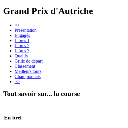
Grand Prix d'Autriche
<<
Présentation
Engagés
Libres 1
Libres 2
Libres 3
Qualifs
Grille de départ
Classement
Meilleurs tours
Championnats
>>
Tout savoir sur... la course
En bref