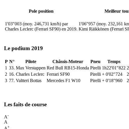
Pole position
Meilleur tou
1'03"003 (moy. 246,731 km/h) par
1'06"957 (moy. 232,161 km
Charles Leclerc (Ferrari SF90) en 2019.
Kimi Räikkönen (Ferrari S
Le podium 2019
P
N°
Pilote
Châssis-Moteur
Pneu
Temps
1
33.
Max Verstappen
Red Bull RB15-Honda
Pirelli
1h22'01"822
2
2
16.
Charles Leclerc
Ferrari SF90
Pirelli
+ 0'02"724
2
3
77.
Valtteri Bottas
Mercedes F1 W10
Pirelli
+ 0'18"960
2
Les faits de course
-
A
A
+
A