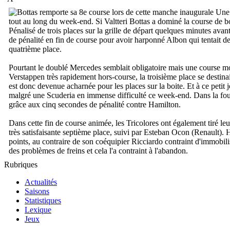
Une c
tout au long du week-end. Si Valtteri Bottas a dominé la course de b
Pénalisé de trois places sur la grille de départ quelques minutes ava
de pénalité en fin de course pour avoir harponné Albon qui tentait d
quatrième place.
Pourtant le doublé Mercedes semblait obligatoire mais une course mo
Verstappen très rapidement hors-course, la troisième place se destina
est donc devenue acharnée pour les places sur la boite. Et à ce petit 
malgré une Scuderia en immense difficulté ce week-end. Dans la foulé
grâce aux cinq secondes de pénalité contre Hamilton.
Dans cette fin de course animée, les Tricolores ont également tiré leu
très satisfaisante septième place, suivi par Esteban Ocon (Renault).
points, au contraire de son coéquipier Ricciardo contraint d'immobi
des problèmes de freins et cela l'a contraint à l'abandon.
Rubriques
Actualités
Saisons
Statistiques
Lexique
Jeux