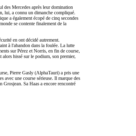
eul des Mercedes après leur domination
ton, lui, a connu un dimanche compliqué.
annique a également écopé de cinq secondes
 monde se contente finalement de la
curité en ont décidé autrement.
int à l'abandon dans la foulée. La lutte
ments sur Pérez et Norris, en fin de course,
 alors hissé sur le podium, son premier,
ourse, Pierre Gasly (AlphaTauri) a pris une
res avec une course sérieuse. Il marque des
ain Grosjean. Sa Haas a encore rencontré