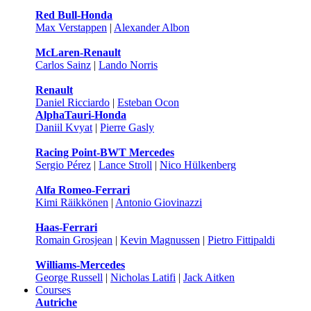
Red Bull-Honda
Max Verstappen
|
Alexander Albon
McLaren-Renault
Carlos Sainz
|
Lando Norris
Renault
Daniel Ricciardo
|
Esteban Ocon
AlphaTauri-Honda
Daniil Kvyat
|
Pierre Gasly
Racing Point-BWT Mercedes
Sergio Pérez
|
Lance Stroll
|
Nico Hülkenberg
Alfa Romeo-Ferrari
Kimi Räikkönen
|
Antonio Giovinazzi
Haas-Ferrari
Romain Grosjean
|
Kevin Magnussen
|
Pietro Fittipaldi
Williams-Mercedes
George Russell
|
Nicholas Latifi
|
Jack Aitken
Courses
Autriche