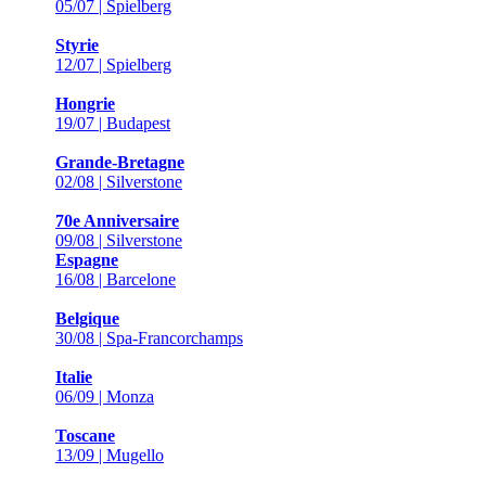
05/07 | Spielberg
Styrie
12/07 | Spielberg
Hongrie
19/07 | Budapest
Grande-Bretagne
02/08 | Silverstone
70e Anniversaire
09/08 | Silverstone
Espagne
16/08 | Barcelone
Belgique
30/08 | Spa-Francorchamps
Italie
06/09 | Monza
Toscane
13/09 | Mugello