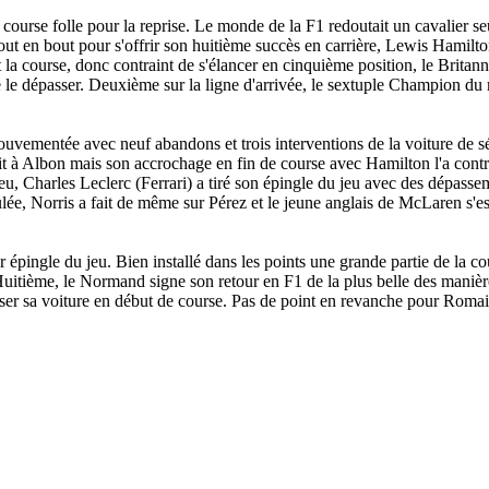
ourse folle pour la reprise. Le monde de la F1 redoutait un cavalier s
out en bout pour s'offrir son huitième succès en carrière, Lewis Hamil
nt la course, donc contraint de s'élancer en cinquième position, le Brit
e le dépasser. Deuxième sur la ligne d'arrivée, le sextuple Champion du
uvementée avec neuf abandons et trois interventions de la voiture de sé
it à Albon mais son accrochage en fin de course avec Hamilton l'a contra
jeu, Charles Leclerc (Ferrari) a tiré son épingle du jeu avec des dépasse
e, Norris a fait de même sur Pérez et le jeune anglais de McLaren s'est
r épingle du jeu. Bien installé dans les points une grande partie de la c
 Huitième, le Normand signe son retour en F1 de la plus belle des maniè
liser sa voiture en début de course. Pas de point en revanche pour Rom