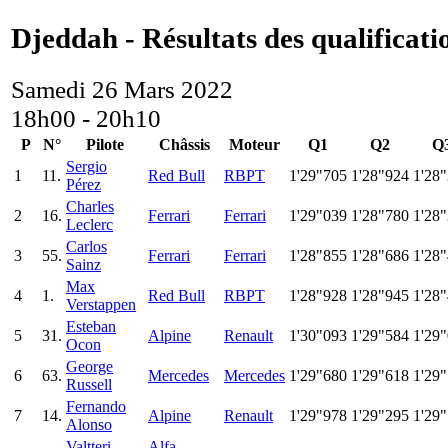
Djeddah - Résultats des qualificati
Samedi 26 Mars 2022
18h00 - 20h10
P
N°
Pilote
Châssis
Moteur
Q1
Q2
Q
Sergio
1
11.
Red Bull
RBPT
1'29"705
1'28"924
1'28
Pérez
Charles
2
16.
Ferrari
Ferrari
1'29"039
1'28"780
1'28
Leclerc
Carlos
3
55.
Ferrari
Ferrari
1'28"855
1'28"686
1'28
Sainz
Max
4
1.
Red Bull
RBPT
1'28"928
1'28"945
1'28
Verstappen
Esteban
5
31.
Alpine
Renault
1'30"093
1'29"584
1'29
Ocon
George
6
63.
Mercedes
Mercedes
1'29"680
1'29"618
1'29
Russell
Fernando
7
14.
Alpine
Renault
1'29"978
1'29"295
1'29
Alonso
Valtteri
Alfa