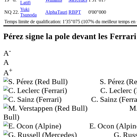
Latifi
Yuki
NQ
22.
AlphaTauri
RBPT
0'00"000
Tsunoda
Temps limite de qualification: 1'35"075 (107% du meilleur temps en
Pérez signe la pole devant les Ferrari
-
A
A
+
A
S. Pérez (R
C. Leclerc (
C. Sainz (Ferra
M.
Bull)
E. Ocon (Alpin
G. Russ