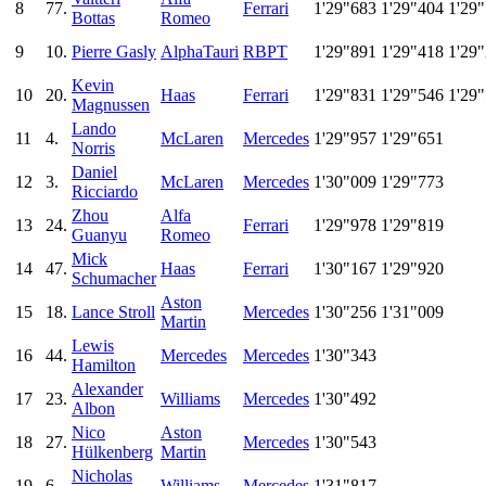
8
77.
Ferrari
1'29"683
1'29"404
1'29
Bottas
Romeo
9
10.
Pierre Gasly
AlphaTauri
RBPT
1'29"891
1'29"418
1'29
Kevin
10
20.
Haas
Ferrari
1'29"831
1'29"546
1'29
Magnussen
Lando
11
4.
McLaren
Mercedes
1'29"957
1'29"651
Norris
Daniel
12
3.
McLaren
Mercedes
1'30"009
1'29"773
Ricciardo
Zhou
Alfa
13
24.
Ferrari
1'29"978
1'29"819
Guanyu
Romeo
Mick
14
47.
Haas
Ferrari
1'30"167
1'29"920
Schumacher
Aston
15
18.
Lance Stroll
Mercedes
1'30"256
1'31"009
Martin
Lewis
16
44.
Mercedes
Mercedes
1'30"343
Hamilton
Alexander
17
23.
Williams
Mercedes
1'30"492
Albon
Nico
Aston
18
27.
Mercedes
1'30"543
Hülkenberg
Martin
Nicholas
19
6.
Williams
Mercedes
1'31"817