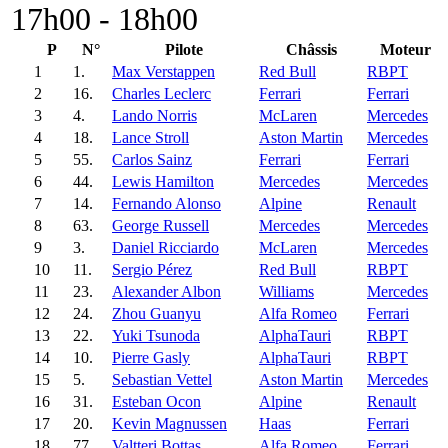
17h00 - 18h00
P
N°
Pilote
Châssis
Moteur
1
1.
Max Verstappen
Red Bull
RBPT
2
16.
Charles Leclerc
Ferrari
Ferrari
3
4.
Lando Norris
McLaren
Mercedes
4
18.
Lance Stroll
Aston Martin
Mercedes
5
55.
Carlos Sainz
Ferrari
Ferrari
6
44.
Lewis Hamilton
Mercedes
Mercedes
7
14.
Fernando Alonso
Alpine
Renault
8
63.
George Russell
Mercedes
Mercedes
9
3.
Daniel Ricciardo
McLaren
Mercedes
10
11.
Sergio Pérez
Red Bull
RBPT
11
23.
Alexander Albon
Williams
Mercedes
12
24.
Zhou Guanyu
Alfa Romeo
Ferrari
13
22.
Yuki Tsunoda
AlphaTauri
RBPT
14
10.
Pierre Gasly
AlphaTauri
RBPT
15
5.
Sebastian Vettel
Aston Martin
Mercedes
16
31.
Esteban Ocon
Alpine
Renault
17
20.
Kevin Magnussen
Haas
Ferrari
18
77.
Valtteri Bottas
Alfa Romeo
Ferrari