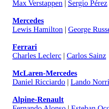
Max Verstappen
|
Sergio Pérez
Mercedes
Lewis Hamilton
|
George Russe
Ferrari
Charles Leclerc
|
Carlos Sainz
McLaren-Mercedes
Daniel Ricciardo
|
Lando Norri
Alpine-Renault
Fernando Alonso
|
Esteban Oc