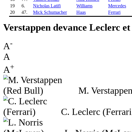
19
6.
Nicholas Latifi
Williams
Mercedes
20
47.
Mick Schumacher
Haas
Ferrari
Verstappen devance Leclerc et
-
A
A
+
A
M. Verstappen
C. Leclerc (Ferrari