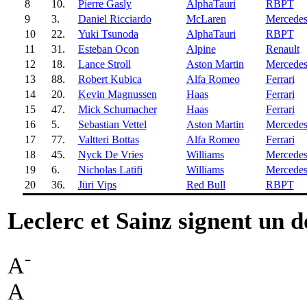
8
10.
Pierre Gasly
AlphaTauri
RBPT
9
3.
Daniel Ricciardo
McLaren
Mercede
10
22.
Yuki Tsunoda
AlphaTauri
RBPT
11
31.
Esteban Ocon
Alpine
Renault
12
18.
Lance Stroll
Aston Martin
Mercede
13
88.
Robert Kubica
Alfa Romeo
Ferrari
14
20.
Kevin Magnussen
Haas
Ferrari
15
47.
Mick Schumacher
Haas
Ferrari
16
5.
Sebastian Vettel
Aston Martin
Mercede
17
77.
Valtteri Bottas
Alfa Romeo
Ferrari
18
45.
Nyck De Vries
Williams
Mercede
19
6.
Nicholas Latifi
Williams
Mercede
20
36.
Jüri Vips
Red Bull
RBPT
Leclerc et Sainz signent un 
-
A
A