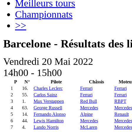
Meilleurs tours
Championnats
>>
Barcelone - Résultats des l
Vendredi 20 Mai 2022
14h00 - 15h00
P
N°
Pilote
Châssis
Moteu
1
16.
Charles Leclerc
Ferrari
Ferrari
2
55.
Carlos Sainz
Ferrari
Ferrari
3
1.
Max Verstappen
Red Bull
RBPT
4
63.
George Russell
Mercedes
Mercede
5
14.
Fernando Alonso
Alpine
Renault
6
44.
Lewis Hamilton
Mercedes
Mercede
7
4.
Lando Norris
McLaren
Mercede