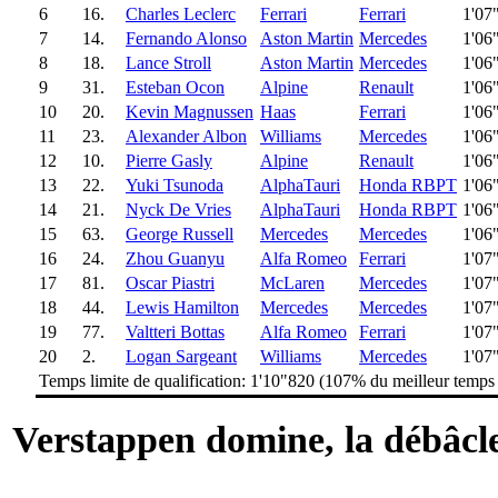
6
16.
Charles Leclerc
Ferrari
Ferrari
1'07
7
14.
Fernando Alonso
Aston Martin
Mercedes
1'06
8
18.
Lance Stroll
Aston Martin
Mercedes
1'06
9
31.
Esteban Ocon
Alpine
Renault
1'06
10
20.
Kevin Magnussen
Haas
Ferrari
1'06
11
23.
Alexander Albon
Williams
Mercedes
1'06
12
10.
Pierre Gasly
Alpine
Renault
1'06
13
22.
Yuki Tsunoda
AlphaTauri
Honda RBPT
1'06
14
21.
Nyck De Vries
AlphaTauri
Honda RBPT
1'06
15
63.
George Russell
Mercedes
Mercedes
1'06
16
24.
Zhou Guanyu
Alfa Romeo
Ferrari
1'07
17
81.
Oscar Piastri
McLaren
Mercedes
1'07
18
44.
Lewis Hamilton
Mercedes
Mercedes
1'07
19
77.
Valtteri Bottas
Alfa Romeo
Ferrari
1'07
20
2.
Logan Sargeant
Williams
Mercedes
1'07
Temps limite de qualification: 1'10"820 (107% du meilleur temp
Verstappen domine, la débâcl