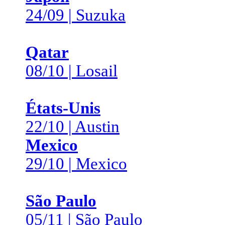
24/09 | Suzuka
Qatar
08/10 | Losail
États-Unis
22/10 | Austin
Mexico
29/10 | Mexico
São Paulo
05/11 | São Paulo