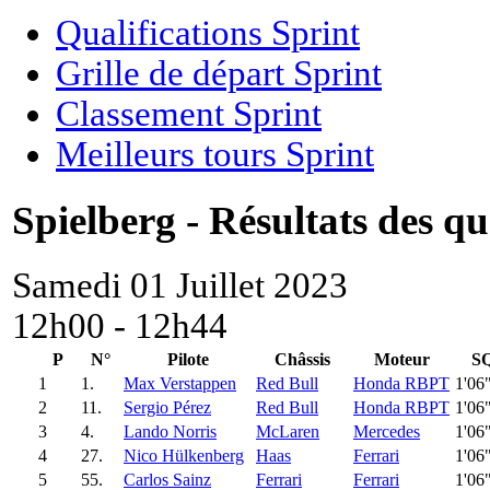
Qualifications Sprint
Grille de départ Sprint
Classement Sprint
Meilleurs tours Sprint
Spielberg - Résultats des qu
Samedi 01 Juillet 2023
12h00 - 12h44
P
N°
Pilote
Châssis
Moteur
S
1
1.
Max Verstappen
Red Bull
Honda RBPT
1'06
2
11.
Sergio Pérez
Red Bull
Honda RBPT
1'06
3
4.
Lando Norris
McLaren
Mercedes
1'06
4
27.
Nico Hülkenberg
Haas
Ferrari
1'06
5
55.
Carlos Sainz
Ferrari
Ferrari
1'06