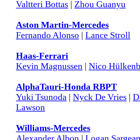
Valtteri Bottas
|
Zhou Guanyu
Aston Martin-Mercedes
Fernando Alonso
|
Lance Stroll
Haas-Ferrari
Kevin Magnussen
|
Nico Hülkenb
AlphaTauri-Honda RBPT
Yuki Tsunoda
|
Nyck De Vries
|
D
Lawson
Williams-Mercedes
Alexander Albon
|
Logan Sargean