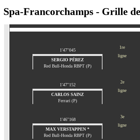
Spa-Francorchamps - Grille de
1re
1'47"045
ligne
SERGIO PÉREZ
Red Bull-Honda RBPT (P)
2e
1'47"152
ligne
CARLOS SAINZ
Ferrari (P)
3e
1'46"168
ligne
MAX VERSTAPPEN *
Red Bull-Honda RBPT (P)