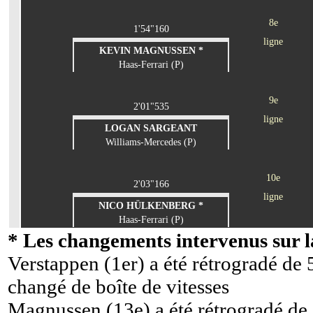
8e
1'54"160
ligne
KEVIN MAGNUSSEN *
Haas-Ferrari (P)
9e
2'01"535
ligne
LOGAN SARGEANT
Williams-Mercedes (P)
10e
2'03"166
ligne
NICO HÜLKENBERG *
Haas-Ferrari (P)
* Les changements intervenus sur la
Verstappen (1er) a été rétrogradé de 
changé de boîte de vitesses
Magnussen (13e) a été rétrogradé de 