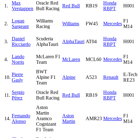
Max
Oracle Red
Honda
1.
Red Bull
RB19
H001
Verstappen
Bull Racing
RBPT
Logan
Williams
F1
2.
Williams
FW45
Mercedes
Sargeant
Racing
M14
Daniel
Scuderia
Honda
3.
AlphaTauri
AT04
H001
Ricciardo
AlphaTauri
RBPT
Lando
McLaren F1
F1
4.
McLaren
MCL60
Mercedes
Norris
Team
M14
BWT
Pierre
E-Tech
10.
Alpine F1
Alpine
A523
Renault
Gasly
RE23
Team
Sergio
Oracle Red
Honda
11.
Red Bull
RB19
H001
Pérez
Bull Racing
RBPT
Aston
Martin
Fernando
Aston
F1
14.
Aramco
AMR23
Mercedes
Alonso
Martin
M14
Cognizant
F1 Team