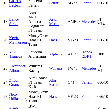
Charles
Scuderia
16.
Ferrari
SF-23
Ferrari
066/10
Leclerc
Ferrari
Aston
Martin
Lance
Aston
F1
18.
Aramco
AMR23
Mercedes
Stroll
Martin
M14
Cognizant
F1 Team
MoneyGram
Kevin
20.
Haas F1
Haas
VF-23
Ferrari
066/10
Magnussen
Team
Yuki
Scuderia
Honda
22.
AlphaTauri
AT04
H001
Tsunoda
AlphaTauri
RBPT
Alexander
Williams
F1
23.
Williams
FW45
Mercedes
Albon
Racing
M14
Alfa Romeo
Zhou
Alfa
24.
F1 Team
C43
Ferrari
066/10
Guanyu
Romeo
Kick
MoneyGram
Nico
27.
Haas F1
Haas
VF-23
Ferrari
066/10
Hülkenberg
Team
BWT
Esteban
E-Tech