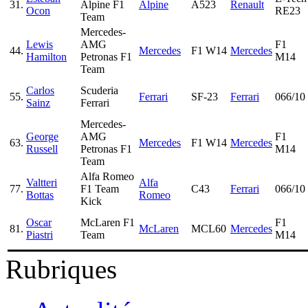
31.
Alpine F1
Alpine
A523
Renault
Ocon
RE23
Team
Mercedes-
Lewis
AMG
F1
44.
Mercedes
F1 W14
Mercedes
Hamilton
Petronas F1
M14
Team
Carlos
Scuderia
55.
Ferrari
SF-23
Ferrari
066/10
Sainz
Ferrari
Mercedes-
George
AMG
F1
63.
Mercedes
F1 W14
Mercedes
Russell
Petronas F1
M14
Team
Alfa Romeo
Valtteri
Alfa
77.
F1 Team
C43
Ferrari
066/10
Bottas
Romeo
Kick
Oscar
McLaren F1
F1
81.
McLaren
MCL60
Mercedes
Piastri
Team
M14
Rubriques