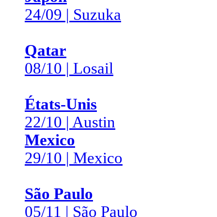
24/09 | Suzuka
Qatar
08/10 | Losail
États-Unis
22/10 | Austin
Mexico
29/10 | Mexico
São Paulo
05/11 | São Paulo