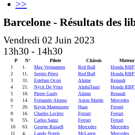
>>
Barcelone - Résultats des li
Vendredi 02 Juin 2023
13h30 - 14h30
P
N°
Pilote
Châssis
Moteur
1
1.
Max Verstappen
Red Bull
Honda RBP
2
11.
Sergio Pérez
Red Bull
Honda RBP
3
31.
Esteban Ocon
Alpine
Renault
4
21.
Nyck De Vries
AlphaTauri
Honda RBP
5
10.
Pierre Gasly
Alpine
Renault
6
14.
Fernando Alonso
Aston Martin
Mercedes
7
20.
Kevin Magnussen
Haas
Ferrari
8
16.
Charles Leclerc
Ferrari
Ferrari
9
55.
Carlos Sainz
Ferrari
Ferrari
10
63.
George Russell
Mercedes
Mercedes
11
4.
Lando Norris
McLaren
Mercedes