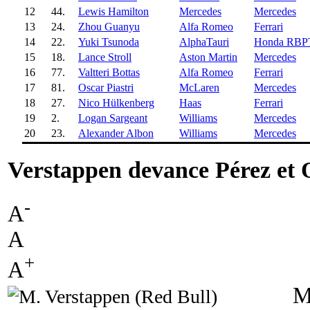
12
44.
Lewis Hamilton
Mercedes
Mercedes
13
24.
Zhou Guanyu
Alfa Romeo
Ferrari
14
22.
Yuki Tsunoda
AlphaTauri
Honda RBP
15
18.
Lance Stroll
Aston Martin
Mercedes
16
77.
Valtteri Bottas
Alfa Romeo
Ferrari
17
81.
Oscar Piastri
McLaren
Mercedes
18
27.
Nico Hülkenberg
Haas
Ferrari
19
2.
Logan Sargeant
Williams
Mercedes
20
23.
Alexander Albon
Williams
Mercedes
Verstappen devance Pérez et
-
A
A
+
A
M