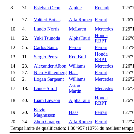
8
31.
Esteban Ocon
Alpine
Renault
1'25"
9
77.
Valtteri Bottas
Alfa Romeo
Ferrari
1'26"
10
4.
Lando Norris
McLaren
Mercedes
1'25"
Honda
11
22.
Yuki Tsunoda
AlphaTauri
1'26"
RBPT
12
55.
Carlos Sainz
Ferrari
Ferrari
1'25"
Honda
13
11.
Sergio Pérez
Red Bull
1'25"
RBPT
14
23.
Alexander Albon
Williams
Mercedes
1'26"
15
27.
Nico Hülkenberg
Haas
Ferrari
1'25"
16
2.
Logan Sargeant
Williams
Mercedes
1'26"
Aston
17
18.
Lance Stroll
Mercedes
1'26"
Martin
Honda
18
40.
Liam Lawson
AlphaTauri
1'26"
RBPT
Kevin
19
20.
Haas
Ferrari
1'27"
Magnussen
20
24.
Zhou Guanyu
Alfa Romeo
Ferrari
1'27"
Temps limite de qualification: 1'30"957 (107% du meilleur temps