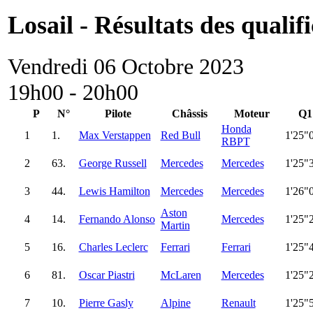
Losail - Résultats des qualif
Vendredi 06 Octobre 2023
19h00 - 20h00
P
N°
Pilote
Châssis
Moteur
Q1
Honda
1
1.
Max Verstappen
Red Bull
1'25"
RBPT
2
63.
George Russell
Mercedes
Mercedes
1'25"
3
44.
Lewis Hamilton
Mercedes
Mercedes
1'26"
Aston
4
14.
Fernando Alonso
Mercedes
1'25"
Martin
5
16.
Charles Leclerc
Ferrari
Ferrari
1'25"
6
81.
Oscar Piastri
McLaren
Mercedes
1'25"
7
10.
Pierre Gasly
Alpine
Renault
1'25"