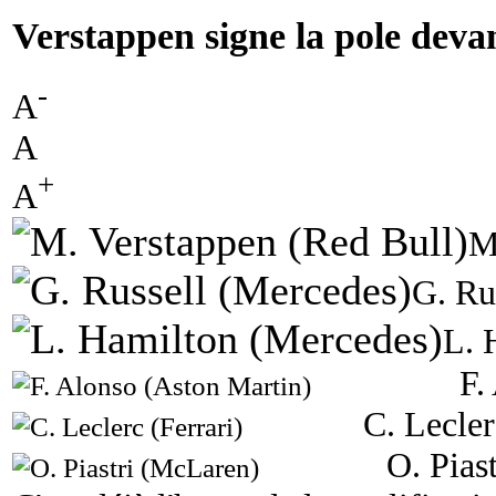
Verstappen signe la pole deva
-
A
A
+
A
M
G. Ru
L. 
F.
C. Lecler
O. Pias