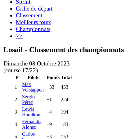
Sprint
Grille de départ
Classement
Meilleurs tours
Championnats
>>
Losail - Classement des championnats
Dimanche 08 Octobre 2023
(course 17/22)
P
Pilote
Points
Total
Max
1
+33
433
Verstappen
Sergio
2
+1
224
Pérez
Lewis
3
+4
194
Hamilton
Fernando
4
+9
183
Alonso
Carlos
5
+3
153