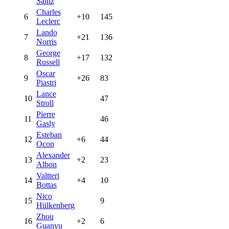
Sainz
Charles
6
+10
145
Leclerc
Lando
7
+21
136
Norris
George
8
+17
132
Russell
Oscar
9
+26
83
Piastri
Lance
10
47
Stroll
Pierre
11
46
Gasly
Esteban
12
+6
44
Ocon
Alexander
13
+2
23
Albon
Valtteri
14
+4
10
Bottas
Nico
15
9
Hülkenberg
Zhou
16
+2
6
Guanyu