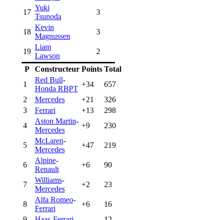
Yuki
17
3
Tsunoda
Kevin
18
3
Magnussen
Liam
19
2
Lawson
P
Constructeur
Points
Total
Red Bull
-
1
+34
657
Honda RBPT
2
Mercedes
+21
326
3
Ferrari
+13
298
Aston Martin
-
4
+9
230
Mercedes
McLaren
-
5
+47
219
Mercedes
Alpine
-
6
+6
90
Renault
Williams
-
7
+2
23
Mercedes
Alfa Romeo
-
8
+6
16
Ferrari
9
Haas
-
Ferrari
12