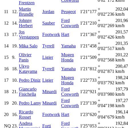
Cosworth
0'02"172
km/h
Frentzen
Martin
+
202,0
11
12.
Jordan
Peugeot
1'21"177
Brundle
0'02"236
km/h
Johnny
Ford
+
201,9
12
14.
Sauber
1'21"210
Herbert
Cosworth
0'02"269
km/h
Jos
+
201,5
13
17.
Footwork
Hart
1'21"367
Verstappen
0'02"426
km/h
+
201,3
14
19.
Mika Salo
Tyrrell
Yamaha
1'21"458
0'02"517
km/h
Olivier
Mugen
+
201,2
15
9.
Ligier
1'21"509
Panis
Honda
0'02"568
km/h
Ukyo
+
200,4
16
18.
Tyrrell
Yamaha
1'21"812
Katayama
0'02"871
km/h
Mugen
+
198,2
17
10.
Pedro Diniz
Ligier
1'22"733
Honda
0'03"792
km/h
Giancarlo
Ford
+
197,7
18
21.
Minardi
1'22"921
Fisichella
Cosworth
0'03"980
km/h
Ford
+
197,2
19
20.
Pedro Lamy
Minardi
1'23"139
Cosworth
0'04"198
km/h
Ricardo
+
196,1
20
16.
Footwork
Hart
1'23"620
Rosset
0'04"679
km/h
Andrea
Ford
+
192,8
NQ
23.
Forti
1'25"053