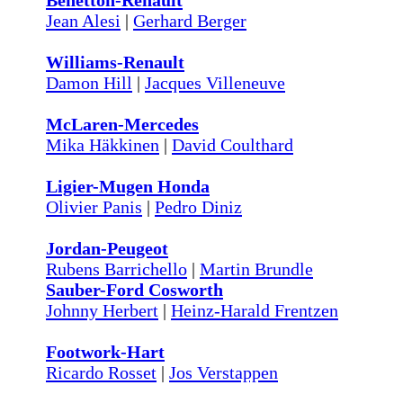
Benetton-Renault
Jean Alesi
|
Gerhard Berger
Williams-Renault
Damon Hill
|
Jacques Villeneuve
McLaren-Mercedes
Mika Häkkinen
|
David Coulthard
Ligier-Mugen Honda
Olivier Panis
|
Pedro Diniz
Jordan-Peugeot
Rubens Barrichello
|
Martin Brundle
Sauber-Ford Cosworth
Johnny Herbert
|
Heinz-Harald Frentzen
Footwork-Hart
Ricardo Rosset
|
Jos Verstappen