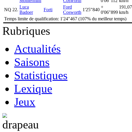
Montermini
Cosworth
0'06"112
km/h
Luca
Ford
+
191,0
NQ
22.
Forti
1'25"840
Badoer
Cosworth
0'06"899
km/h
Temps limite de qualification: 1'24"467 (107% du meilleur temps)
Rubriques
Actualités
Saisons
Statistiques
Lexique
Jeux