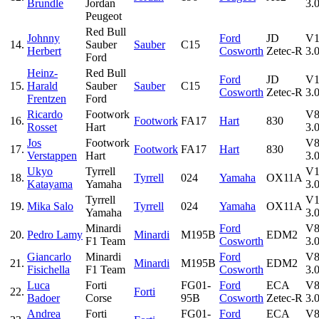
Brundle
Jordan
3.0
Peugeot
Red Bull
Johnny
Ford
JD
V1
14.
Sauber
Sauber
C15
Herbert
Cosworth
Zetec-R
3.0
Ford
Heinz-
Red Bull
Ford
JD
V1
15.
Harald
Sauber
Sauber
C15
Cosworth
Zetec-R
3.0
Frentzen
Ford
Ricardo
Footwork
V
16.
Footwork
FA17
Hart
830
Rosset
Hart
3.0
Jos
Footwork
V
17.
Footwork
FA17
Hart
830
Verstappen
Hart
3.0
Ukyo
Tyrrell
V1
18.
Tyrrell
024
Yamaha
OX11A
Katayama
Yamaha
3.0
Tyrrell
V1
19.
Mika Salo
Tyrrell
024
Yamaha
OX11A
Yamaha
3.0
Minardi
Ford
V
20.
Pedro Lamy
Minardi
M195B
EDM2
F1 Team
Cosworth
3.0
Giancarlo
Minardi
Ford
V
21.
Minardi
M195B
EDM2
Fisichella
F1 Team
Cosworth
3.0
Luca
Forti
FG01-
Ford
ECA
V
22.
Forti
Badoer
Corse
95B
Cosworth
Zetec-R
3.0
Andrea
Forti
FG01-
Ford
ECA
V