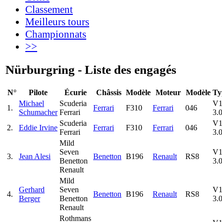
Classement
Meilleurs tours
Championnats
>>
Nürburgring - Liste des engagés
N°
Pilote
Écurie
Châssis
Modèle
Moteur
Modèle
Ty
Michael
Scuderia
V1
1.
Ferrari
F310
Ferrari
046
Schumacher
Ferrari
3.0
Scuderia
V1
2.
Eddie Irvine
Ferrari
F310
Ferrari
046
Ferrari
3.0
Mild
Seven
V1
3.
Jean Alesi
Benetton
B196
Renault
RS8
Benetton
3.0
Renault
Mild
Gerhard
Seven
V1
4.
Benetton
B196
Renault
RS8
Berger
Benetton
3.0
Renault
Rothmans