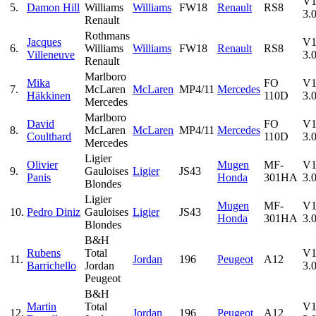
V1
5.
Damon Hill
Williams
Williams
FW18
Renault
RS8
3.0
Renault
Rothmans
Jacques
V1
6.
Williams
Williams
FW18
Renault
RS8
Villeneuve
3.0
Renault
Marlboro
Mika
FO
V1
7.
McLaren
McLaren
MP4/11
Mercedes
Häkkinen
110D
3.0
Mercedes
Marlboro
David
FO
V1
8.
McLaren
McLaren
MP4/11
Mercedes
Coulthard
110D
3.0
Mercedes
Ligier
Olivier
Mugen
MF-
V1
9.
Gauloises
Ligier
JS43
Panis
Honda
301HA
3.0
Blondes
Ligier
Mugen
MF-
V1
10.
Pedro Diniz
Gauloises
Ligier
JS43
Honda
301HA
3.0
Blondes
B&H
Rubens
Total
V1
11.
Jordan
196
Peugeot
A12
Barrichello
Jordan
3.0
Peugeot
B&H
Martin
Total
V1
12.
Jordan
196
Peugeot
A12