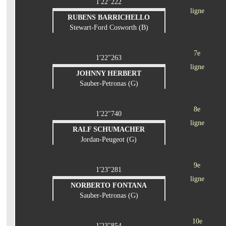
1'22"222
ligne
RUBENS BARRICHELLO
Stewart-Ford Cosworth (B)
7e
1'22"263
ligne
JOHNNY HERBERT
Sauber-Petronas (G)
8e
1'22"740
ligne
RALF SCHUMACHER
Jordan-Peugeot (G)
9e
1'23"281
ligne
NORBERTO FONTANA
Sauber-Petronas (G)
10e
1'23"854