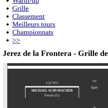
Warm-up
Grille
Classement
Meilleurs tours
Championnats
>>
Jerez de la Frontera - Grille d
1re
1'21"072
ligne
MICHAEL SCHUMACHER
Ferrari (G)
2e