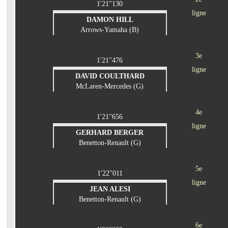
1'21"130
ligne
DAMON HILL
Arrows-Yamaha (B)
3e
1'21"476
ligne
DAVID COULTHARD
McLaren-Mercedes (G)
4e
1'21"656
ligne
GERHARD BERGER
Benetton-Renault (G)
5e
1'22"011
ligne
JEAN ALESI
Benetton-Renault (G)
6e