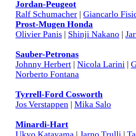
Jordan-Peugeot
Ralf Schumacher
|
Giancarlo Fisi
Prost-Mugen Honda
Olivier Panis
|
Shinji Nakano
|
Jar
Sauber-Petronas
Johnny Herbert
|
Nicola Larini
|
G
Norberto Fontana
Tyrrell-Ford Cosworth
Jos Verstappen
|
Mika Salo
Minardi-Hart
Ukyo Katayama
|
Jarno Trulli
|
Ta