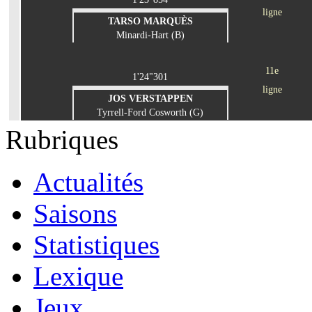
ligne
TARSO MARQUÈS
Minardi-Hart (B)
11e
1'24"301
ligne
JOS VERSTAPPEN
Tyrrell-Ford Cosworth (G)
Rubriques
Actualités
Saisons
Statistiques
Lexique
Jeux