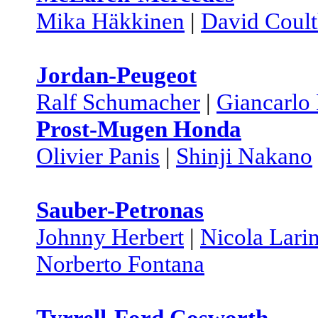
Mika Häkkinen
|
David Coult
Jordan-Peugeot
Ralf Schumacher
|
Giancarlo 
Prost-Mugen Honda
Olivier Panis
|
Shinji Nakano
Sauber-Petronas
Johnny Herbert
|
Nicola Larin
Norberto Fontana
Tyrrell-Ford Cosworth