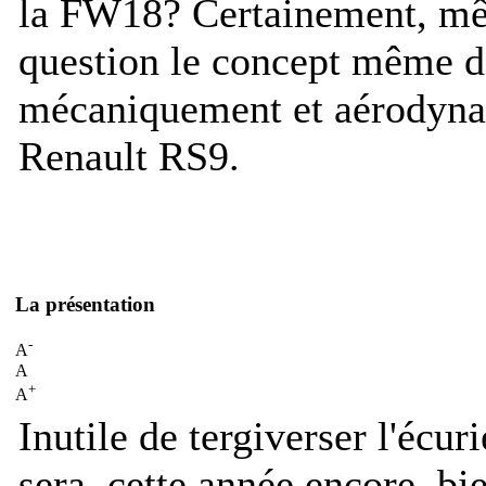
la FW18? Certainement, mê
question le concept même d
mécaniquement et aérodyn
Renault RS9.
La présentation
-
A
A
+
A
Inutile de tergiverser l'éc
sera, cette année encore, bi