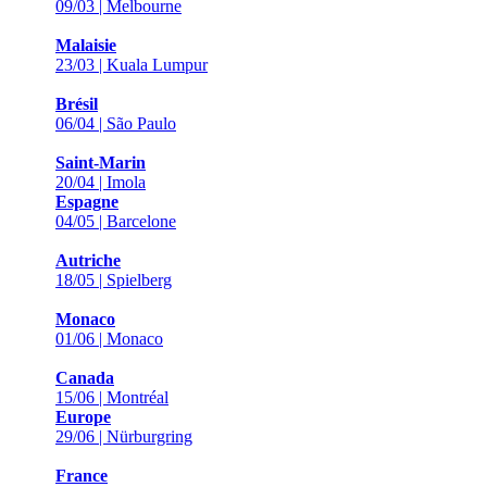
09/03 | Melbourne
Malaisie
23/03 | Kuala Lumpur
Brésil
06/04 | São Paulo
Saint-Marin
20/04 | Imola
Espagne
04/05 | Barcelone
Autriche
18/05 | Spielberg
Monaco
01/06 | Monaco
Canada
15/06 | Montréal
Europe
29/06 | Nürburgring
France