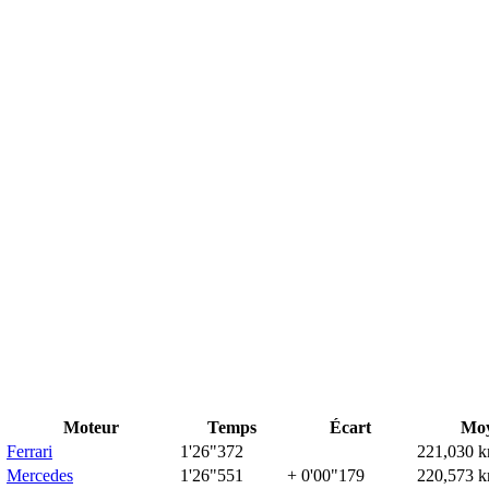
Moteur
Temps
Écart
Mo
Ferrari
1'26"372
221,030 k
Mercedes
1'26"551
+ 0'00"179
220,573 k