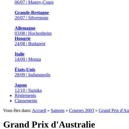
06/07 | Magny-Cours
Grande-Bretagne
20/07 | Silverstone
Allemagne
03/08 | Hockenheim
Hongrie
24/08 | Budapest
Italie
14/09 | Monza
États-Unis
28/09 | Indianapolis
Japon
12/10 | Suzuka
Règlements
Classements
Vous êtes dans:
Accueil
»
Saisons
»
Courses 2003
»
Grand Prix d'Aus
Grand Prix d'Australie