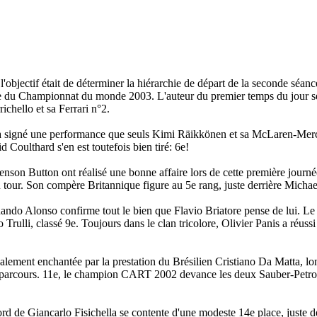
objectif était de déterminer la hiérarchie de départ de la seconde séance,
che du Championnat du monde 2003. L'auteur du premier temps du jour se
chello et sa Ferrari n°2.
n a signé une performance que seuls Kimi Räikkönen et sa McLaren-Mer
 Coulthard s'en est toutefois bien tiré: 6e!
nson Button ont réalisé une bonne affaire lors de cette première journé
 au tour. Son compère Britannique figure au 5e rang, juste derrière Mich
ando Alonso confirme tout le bien que Flavio Briatore pense de lui. Le
rulli, classé 9e. Toujours dans le clan tricolore, Olivier Panis a réussi
galement enchantée par la prestation du Brésilien Cristiano Da Matta, l
in de parcours. 11e, le champion CART 2002 devance les deux Sauber-Petr
ord de Giancarlo Fisichella se contente d'une modeste 14e place, juste 