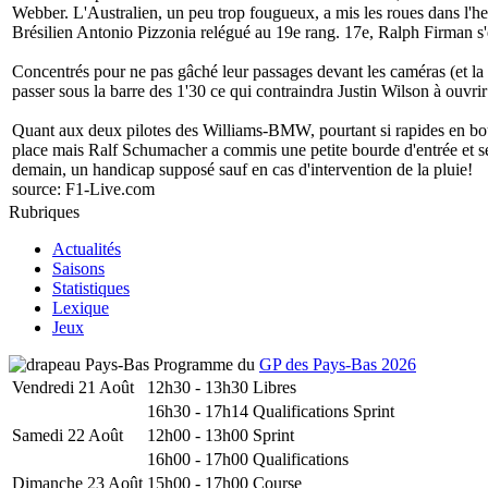
Webber. L'Australien, un peu trop fougueux, a mis les roues dans l'he
Brésilien Antonio Pizzonia relégué au 19e rang. 17e, Ralph Firman s'es
Concentrés pour ne pas gâché leur passages devant les caméras (et la 
passer sous la barre des 1'30 ce qui contraindra Justin Wilson à ouvrir
Quant aux deux pilotes des Williams-BMW, pourtant si rapides en bout d
place mais Ralf Schumacher a commis une petite bourde d'entrée et se v
demain, un handicap supposé sauf en cas d'intervention de la pluie!
source:
F1-Live.com
Rubriques
Actualités
Saisons
Statistiques
Lexique
Jeux
Programme du
GP des Pays-Bas 2026
Vendredi 21 Août
12h30 - 13h30
Libres
16h30 - 17h14
Qualifications Sprint
Samedi 22 Août
12h00 - 13h00
Sprint
16h00 - 17h00
Qualifications
Dimanche 23 Août
15h00 - 17h00
Course