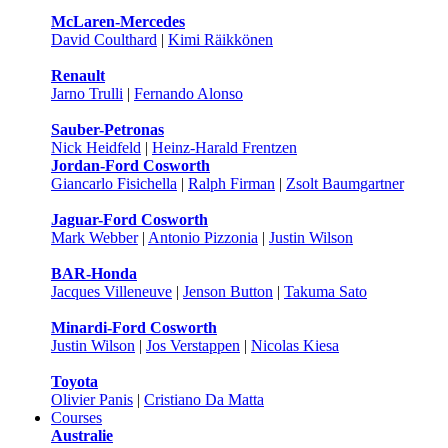
McLaren-Mercedes
David Coulthard
|
Kimi Räikkönen
Renault
Jarno Trulli
|
Fernando Alonso
Sauber-Petronas
Nick Heidfeld
|
Heinz-Harald Frentzen
Jordan-Ford Cosworth
Giancarlo Fisichella
|
Ralph Firman
|
Zsolt Baumgartner
Jaguar-Ford Cosworth
Mark Webber
|
Antonio Pizzonia
|
Justin Wilson
BAR-Honda
Jacques Villeneuve
|
Jenson Button
|
Takuma Sato
Minardi-Ford Cosworth
Justin Wilson
|
Jos Verstappen
|
Nicolas Kiesa
Toyota
Olivier Panis
|
Cristiano Da Matta
Courses
Australie