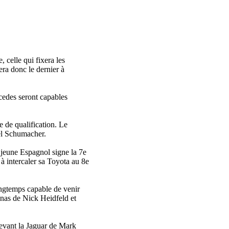
 celle qui fixera les
ra donc le dernier à
cedes seront capables
e de qualification. Le
ael Schumacher.
 jeune Espagnol signe la 7e
 à intercaler sa Toyota au 8e
ongtemps capable de venir
onas de Nick Heidfeld et
devant la Jaguar de Mark