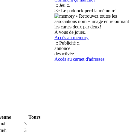
.:: Jeu ::.
>> Le paddock perd la mémoire!
• Retrouvez toutes les
associations nom + image en retournant
les cartes deux par deux!
A vous de jouer...
Accès au memory
.:: Publicité ::.
annonce
désactivée
Accès au carnet d'adresses
yenne
Tours
m/h
3
m/h
3