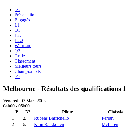
<<
Présentation
Engagés
L1
Q1
L2.1
L2.2
Warm-up
Q2
Grille
Classement
Meilleurs tours
Championnats
>>
Melbourne - Résultats des qualifications 1
Vendredi 07 Mars 2003
04h00 - 05h00
P
N°
Pilote
Châssis
1
2.
Rubens Barrichello
Ferrari
2
6.
Kimi Räikkönen
McLaren