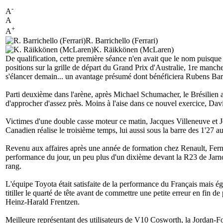
-
A
A
+
A
R. Barrichello (Ferrari)
K. Räikkönen (McLaren)
De qualification, cette première séance n'en avait que le nom puisque l'
positions sur la grille de départ du Grand Prix d'Australie, 1re man
s'élancer demain... un avantage présumé dont bénéficiera Rubens Barri
Parti deuxième dans l'arène, après Michael Schumacher, le Brésilie
d'approcher d'assez près. Moins à l'aise dans ce nouvel exercice, David
Victimes d'une double casse moteur ce matin, Jacques Villeneuve et Je
Canadien réalise le troisième temps, lui aussi sous la barre des 1'27
Revenu aux affaires après une année de formation chez Renault, Fern
performance du jour, un peu plus d'un dixième devant la R23 de Jarno T
rang.
L'équipe Toyota était satisfaite de la performance du Français mais é
titiller le quarté de tête avant de commettre une petite erreur en f
Heinz-Harald Frentzen.
Meilleure représentant des utilisateurs de V10 Cosworth, la Jordan-F