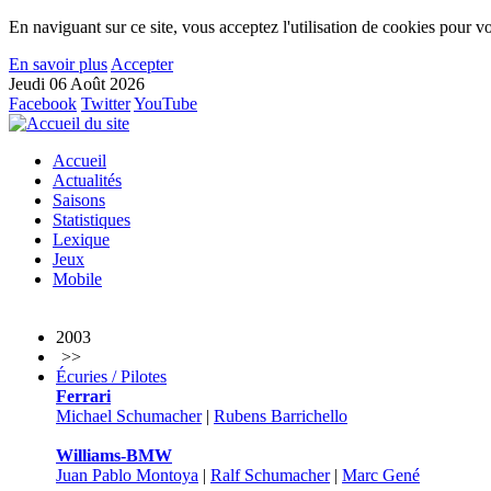
En naviguant sur ce site, vous acceptez l'utilisation de cookies pour vo
En savoir plus
Accepter
Jeudi 06 Août 2026
Facebook
Twitter
YouTube
Accueil
Actualités
Saisons
Statistiques
Lexique
Jeux
Mobile
2003
>>
Écuries / Pilotes
Ferrari
Michael Schumacher
|
Rubens Barrichello
Williams-BMW
Juan Pablo Montoya
|
Ralf Schumacher
|
Marc Gené