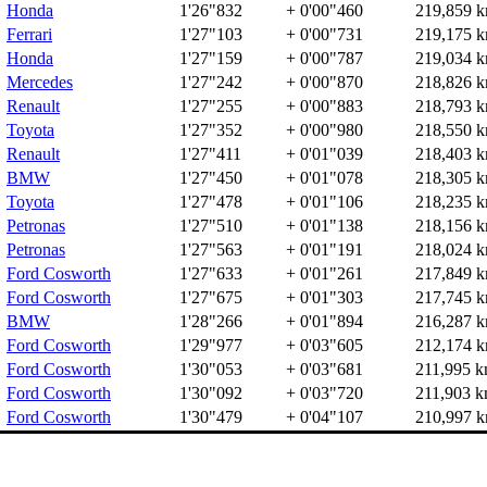
Honda
1'26"832
+ 0'00"460
219,859 k
Ferrari
1'27"103
+ 0'00"731
219,175 k
Honda
1'27"159
+ 0'00"787
219,034 k
Mercedes
1'27"242
+ 0'00"870
218,826 k
Renault
1'27"255
+ 0'00"883
218,793 k
Toyota
1'27"352
+ 0'00"980
218,550 k
Renault
1'27"411
+ 0'01"039
218,403 k
BMW
1'27"450
+ 0'01"078
218,305 k
Toyota
1'27"478
+ 0'01"106
218,235 k
Petronas
1'27"510
+ 0'01"138
218,156 k
Petronas
1'27"563
+ 0'01"191
218,024 k
Ford Cosworth
1'27"633
+ 0'01"261
217,849 k
Ford Cosworth
1'27"675
+ 0'01"303
217,745 k
BMW
1'28"266
+ 0'01"894
216,287 k
Ford Cosworth
1'29"977
+ 0'03"605
212,174 k
Ford Cosworth
1'30"053
+ 0'03"681
211,995 k
Ford Cosworth
1'30"092
+ 0'03"720
211,903 k
Ford Cosworth
1'30"479
+ 0'04"107
210,997 k