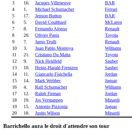
3
16.
Jacques Villeneuve
BAR
4
1.
Michael Schumacher
Ferrari
5
17.
Jenson Button
BAR
6
5.
David Coulthard
McLaren
7
8.
Fernando Alonso
Renault
8
20.
Olivier Panis
Toyota
9
7.
Jarno Trulli
Renault
10
3.
Juan Pablo Montoya
Williams
11
21.
Cristiano Da Matta
Toyota
12
9.
Nick Heidfeld
Sauber
13
10.
Heinz-Harald Frentzen
Sauber
14
11.
Giancarlo Fisichella
Jordan
15
14.
Mark Webber
Jaguar
16
4.
Ralf Schumacher
Williams
17
12.
Ralph Firman
Jordan
18
19.
Jos Verstappen
Minardi
19
15.
Antonio Pizzonia
Jaguar
20
18.
Justin Wilson
Minardi
Barrichello aura le droit d'attendre son tour