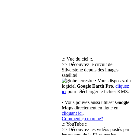
.:: Vue du ciel ::.
>> Découvrez le circuit de
Silverstone depuis des images
satellite!
• Vous disposez du
logiciel
Google Earth Pro
,
cliquez
ici
pour télécharger le fichier KMZ.
• Vous pouvez aussi utiliser
Google
Maps
directement en ligne en
cliquant ici
.
Comment ça marche?
.:: YouTube ::.
>> Découvrez les vidéos postés par
les acteurs de la F1 et par les