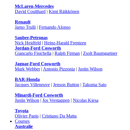
McLaren-Mercedes
David Coulthard
|
Kimi Räikkönen
Renault
Jarno Trulli
|
Fernando Alonso
Sauber-Petronas
Nick Heidfeld
|
Heinz-Harald Frentzen
Jordan-Ford Cosworth
Giancarlo Fisichella
|
Ralph Firman
|
Zsolt Baumgartner
Jaguar-Ford Cosworth
Mark Webber
|
Antonio Pizzonia
|
Justin Wilson
BAR-Honda
Jacques Villeneuve
|
Jenson Button
|
Takuma Sato
Minardi-Ford Cosworth
Justin Wilson
|
Jos Verstappen
|
Nicolas Kiesa
Toyota
Olivier Panis
|
Cristiano Da Matta
Courses
Australie