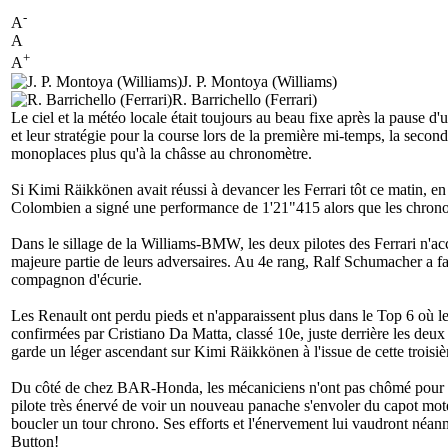
-
A
A
+
A
J. P. Montoya (Williams)
R. Barrichello (Ferrari)
Le ciel et la météo locale était toujours au beau fixe après la pause d
et leur stratégie pour la course lors de la première mi-temps, la secon
monoplaces plus qu'à la châsse au chronomètre.
Si Kimi Räikkönen avait réussi à devancer les Ferrari tôt ce matin, e
Colombien a signé une performance de 1'21"415 alors que les chronos 
Dans le sillage de la Williams-BMW, les deux pilotes des Ferrari n'ac
majeure partie de leurs adversaires. Au 4e rang, Ralf Schumacher a fai
compagnon d'écurie.
Les Renault ont perdu pieds et n'apparaissent plus dans le Top 6 où l
confirmées par Cristiano Da Matta, classé 10e, juste derrière les de
garde un léger ascendant sur Kimi Räikkönen à l'issue de cette troisiè
Du côté de chez BAR-Honda, les mécaniciens n'ont pas chômé pour ch
pilote très énervé de voir un nouveau panache s'envoler du capot mot
boucler un tour chrono. Ses efforts et l'énervement lui vaudront néa
Button!