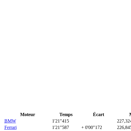
Moteur
Temps
Écart
BMW
1'21"415
227,32
Ferrari
1'21"587
+ 0'00"172
226,84