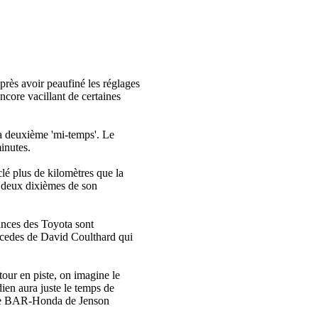
Après avoir peaufiné les réglages
ncore vacillant de certaines
la deuxième 'mi-temps'. Le
inutes.
lé plus de kilomètres que la
à deux dixièmes de son
ances des Toyota sont
ercedes de David Coulthard qui
ur en piste, on imagine le
ien aura juste le temps de
autre BAR-Honda de Jenson