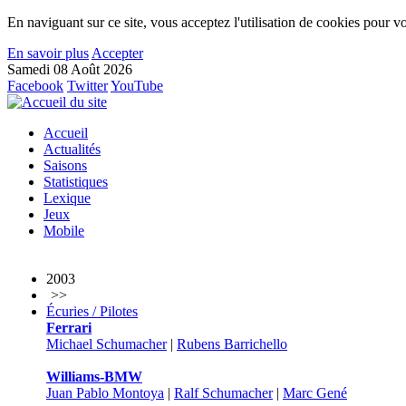
En naviguant sur ce site, vous acceptez l'utilisation de cookies pour vo
En savoir plus
Accepter
Samedi 08 Août 2026
Facebook
Twitter
YouTube
Accueil
Actualités
Saisons
Statistiques
Lexique
Jeux
Mobile
2003
>>
Écuries / Pilotes
Ferrari
Michael Schumacher
|
Rubens Barrichello
Williams-BMW
Juan Pablo Montoya
|
Ralf Schumacher
|
Marc Gené