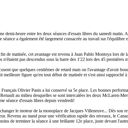
'une demi-heure entre les deux séances d'essais libres du samedi matin. 
de séance a également été largement consacrée au travail sur l'équilibre e
n fin de matinée, cet avantage est revenu à Juan Pablo Montoya lors de 
n'étaient pas descendus sous la barre des 1'22 lors des 45 premières m
cusent que quelques centièmes de retard mais on l'avantage d'avoir bouc
t meilleure figure qu'en tout début de matinée et s'est ainsi rapproché 
e Français Olivier Panis a lui conservé sa 5e place. Les bonnes perform
ux Renault au milieu desquelles se sont intercalées les deux McLaren-M
me séance d'essais libres depuis vendredi!
anger le moteur de la monoplace de Jacques Villeneuve... Dès son reto
eur. Revenu au stand pour une vérification rapide des niveaux, le Canad
nmoins de terminer la séance à une brillante 12e place, juste devant l'