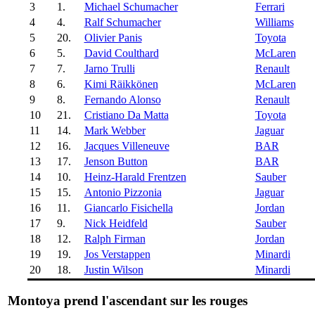
3
1.
Michael Schumacher
Ferrari
4
4.
Ralf Schumacher
Williams
5
20.
Olivier Panis
Toyota
6
5.
David Coulthard
McLaren
7
7.
Jarno Trulli
Renault
8
6.
Kimi Räikkönen
McLaren
9
8.
Fernando Alonso
Renault
10
21.
Cristiano Da Matta
Toyota
11
14.
Mark Webber
Jaguar
12
16.
Jacques Villeneuve
BAR
13
17.
Jenson Button
BAR
14
10.
Heinz-Harald Frentzen
Sauber
15
15.
Antonio Pizzonia
Jaguar
16
11.
Giancarlo Fisichella
Jordan
17
9.
Nick Heidfeld
Sauber
18
12.
Ralph Firman
Jordan
19
19.
Jos Verstappen
Minardi
20
18.
Justin Wilson
Minardi
Montoya prend l'ascendant sur les rouges