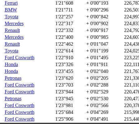
Ferrari
1'21"608
+ 0'00"193
226,78
BMW
1'21"711
+ 0'00"296
226,50
Toyota
1'22"257
+ 0'00"842
224,99
Mercedes
1'22"317
+ 0'00"902
224,83
Renault
1'22"332
+ 0'00"917
224,79
Mercedes
1'22"400
+ 0'00"985
224,60
Renault
1'22"462
+ 0'01"047
224,43
Toyota
1'22"614
+ 0'01"199
224,02
Ford Cosworth
1'22"910
+ 0'01"495
223,22
Honda
1'23"326
+ 0'01"911
222,11
Honda
1'23"455
+ 0'02"040
221,76
Petronas
1'23"620
+ 0'02"205
221,33
Ford Cosworth
1'23"703
+ 0'02"288
221,11
Ford Cosworth
1'23"944
+ 0'02"529
220,47
Petronas
1'23"945
+ 0'02"530
220,47
Ford Cosworth
1'23"981
+ 0'02"566
220,37
Ford Cosworth
1'25"684
+ 0'04"269
215,99
Ford Cosworth
1'25"906
+ 0'04"491
215,44