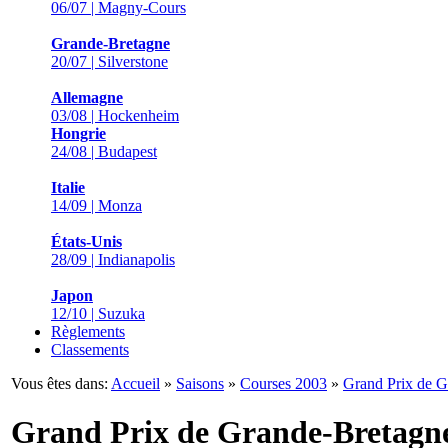
06/07 | Magny-Cours
Grande-Bretagne
20/07 | Silverstone
Allemagne
03/08 | Hockenheim
Hongrie
24/08 | Budapest
Italie
14/09 | Monza
États-Unis
28/09 | Indianapolis
Japon
12/10 | Suzuka
Règlements
Classements
Vous êtes dans:
Accueil
»
Saisons
»
Courses 2003
»
Grand Prix de G
Grand Prix de Grande-Bretagn