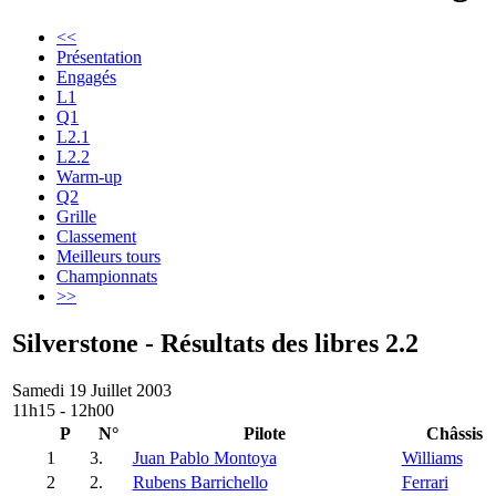
<<
Présentation
Engagés
L1
Q1
L2.1
L2.2
Warm-up
Q2
Grille
Classement
Meilleurs tours
Championnats
>>
Silverstone - Résultats des libres 2.2
Samedi 19 Juillet 2003
11h15 - 12h00
P
N°
Pilote
Châssis
1
3.
Juan Pablo Montoya
Williams
2
2.
Rubens Barrichello
Ferrari