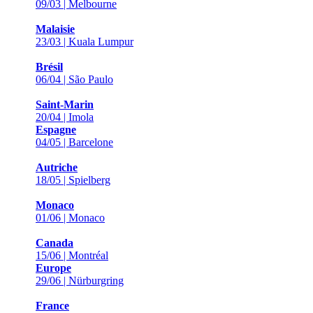
09/03 | Melbourne
Malaisie
23/03 | Kuala Lumpur
Brésil
06/04 | São Paulo
Saint-Marin
20/04 | Imola
Espagne
04/05 | Barcelone
Autriche
18/05 | Spielberg
Monaco
01/06 | Monaco
Canada
15/06 | Montréal
Europe
29/06 | Nürburgring
France