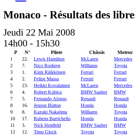
Monaco - Résultats des libre
Jeudi 22 Mai 2008
14h00 - 15h30
P
N°
Pilote
Châssis
Moteur
1
22.
Lewis Hamilton
McLaren
Mercedes
2
7.
Nico Rosberg
Williams
Toyota
3
1.
Kimi Räikkönen
Ferrari
Ferrari
4
2.
Felipe Massa
Ferrari
Ferrari
5
23.
Heikki Kovalainen
McLaren
Mercedes
6
4.
Robert Kubica
BMW Sauber
BMW
7
5.
Fernando Alonso
Renault
Renault
8
16.
Jenson Button
Honda
Honda
9
8.
Kazuki Nakajima
Williams
Toyota
10
17.
Rubens Barrichello
Honda
Honda
11
3.
Nick Heidfeld
BMW Sauber
BMW
12
12.
Timo Glock
Toyota
Toyota