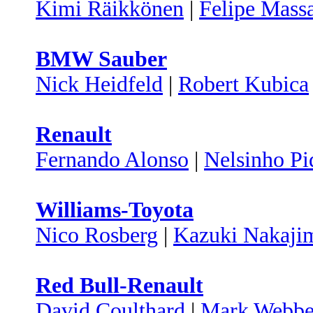
Kimi Räikkönen
|
Felipe Mass
BMW Sauber
Nick Heidfeld
|
Robert Kubica
Renault
Fernando Alonso
|
Nelsinho Pi
Williams-Toyota
Nico Rosberg
|
Kazuki Nakaji
Red Bull-Renault
David Coulthard
|
Mark Webbe