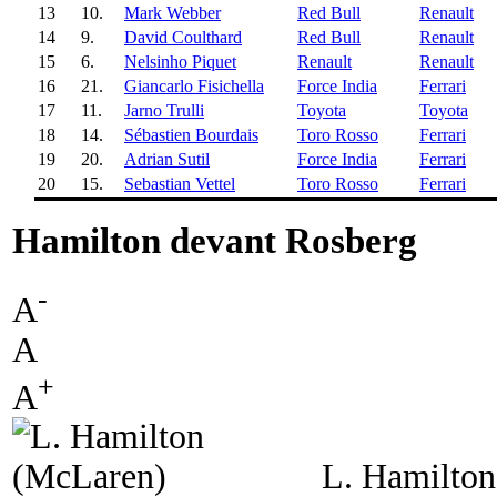
13
10.
Mark Webber
Red Bull
Renault
14
9.
David Coulthard
Red Bull
Renault
15
6.
Nelsinho Piquet
Renault
Renault
16
21.
Giancarlo Fisichella
Force India
Ferrari
17
11.
Jarno Trulli
Toyota
Toyota
18
14.
Sébastien Bourdais
Toro Rosso
Ferrari
19
20.
Adrian Sutil
Force India
Ferrari
20
15.
Sebastian Vettel
Toro Rosso
Ferrari
Hamilton devant Rosberg
-
A
A
+
A
L. Hamilto