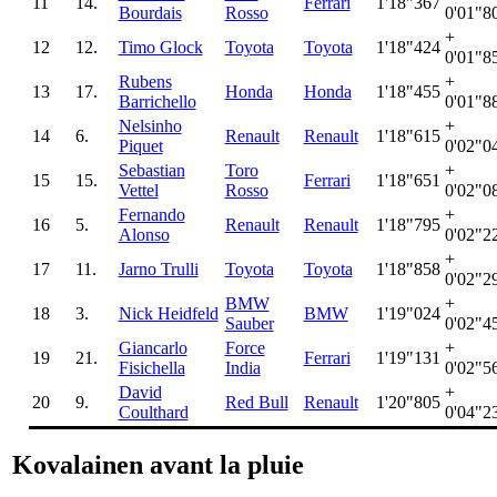
11
14.
Ferrari
1'18"367
Bourdais
Rosso
0'01"8
+
12
12.
Timo Glock
Toyota
Toyota
1'18"424
0'01"8
Rubens
+
13
17.
Honda
Honda
1'18"455
Barrichello
0'01"8
Nelsinho
+
14
6.
Renault
Renault
1'18"615
Piquet
0'02"0
Sebastian
Toro
+
15
15.
Ferrari
1'18"651
Vettel
Rosso
0'02"0
Fernando
+
16
5.
Renault
Renault
1'18"795
Alonso
0'02"2
+
17
11.
Jarno Trulli
Toyota
Toyota
1'18"858
0'02"2
BMW
+
18
3.
Nick Heidfeld
BMW
1'19"024
Sauber
0'02"4
Giancarlo
Force
+
19
21.
Ferrari
1'19"131
Fisichella
India
0'02"5
David
+
20
9.
Red Bull
Renault
1'20"805
Coulthard
0'04"2
Kovalainen avant la pluie