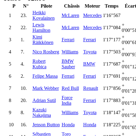
P
N°
Pilote
Châssis
Moteur
Temps
Écar
Heikki
1
23.
McLaren
Mercedes
1'16"567
Kovalainen
Lewis
+
2
22.
McLaren
Mercedes
1'17"084
Hamilton
0'00"5
Kimi
+
3
1.
Ferrari
Ferrari
1'17"177
Räikkönen
0'00"6
+
4
7.
Nico Rosberg
Williams
Toyota
1'17"503
0'00"9
Robert
BMW
+
5
4.
BMW
1'17"687
Kubica
Sauber
0'01"1
+
6
2.
Felipe Massa
Ferrari
Ferrari
1'17"691
0'01"1
+
7
10.
Mark Webber
Red Bull
Renault
1'17"856
0'01"2
Force
+
8
20.
Adrian Sutil
Ferrari
1'17"883
India
0'01"3
Kazuki
+
9
8.
Williams
Toyota
1'18"147
Nakajima
0'01"5
+
10
16.
Jenson Button
Honda
Honda
1'18"225
0'01"6
Sébastien
Toro
+