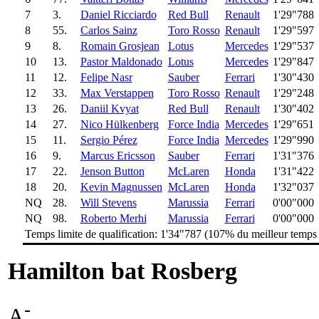
7
3.
Daniel Ricciardo
Red Bull
Renault
1'29"788
8
55.
Carlos Sainz
Toro Rosso
Renault
1'29"597
9
8.
Romain Grosjean
Lotus
Mercedes
1'29"537
10
13.
Pastor Maldonado
Lotus
Mercedes
1'29"847
11
12.
Felipe Nasr
Sauber
Ferrari
1'30"430
12
33.
Max Verstappen
Toro Rosso
Renault
1'29"248
13
26.
Daniil Kvyat
Red Bull
Renault
1'30"402
14
27.
Nico Hülkenberg
Force India
Mercedes
1'29"651
15
11.
Sergio Pérez
Force India
Mercedes
1'29"990
16
9.
Marcus Ericsson
Sauber
Ferrari
1'31"376
17
22.
Jenson Button
McLaren
Honda
1'31"422
18
20.
Kevin Magnussen
McLaren
Honda
1'32"037
NQ
28.
Will Stevens
Marussia
Ferrari
0'00"000
NQ
98.
Roberto Merhi
Marussia
Ferrari
0'00"000
Temps limite de qualification: 1'34"787 (107% du meilleur temps
Hamilton bat Rosberg
-
A