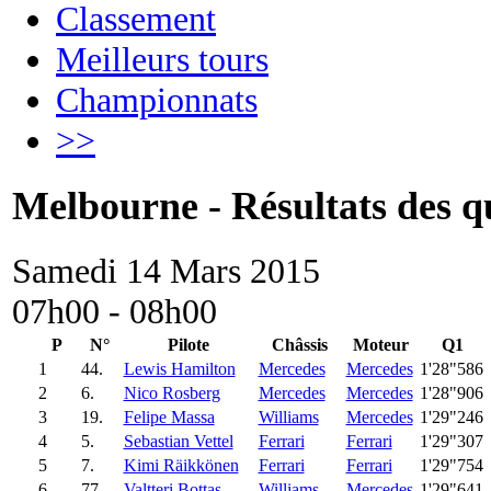
Classement
Meilleurs tours
Championnats
>>
Melbourne - Résultats des qu
Samedi 14 Mars 2015
07h00 - 08h00
P
N°
Pilote
Châssis
Moteur
Q1
1
44.
Lewis Hamilton
Mercedes
Mercedes
1'28"586
2
6.
Nico Rosberg
Mercedes
Mercedes
1'28"906
3
19.
Felipe Massa
Williams
Mercedes
1'29"246
4
5.
Sebastian Vettel
Ferrari
Ferrari
1'29"307
5
7.
Kimi Räikkönen
Ferrari
Ferrari
1'29"754
6
77.
Valtteri Bottas
Williams
Mercedes
1'29"641