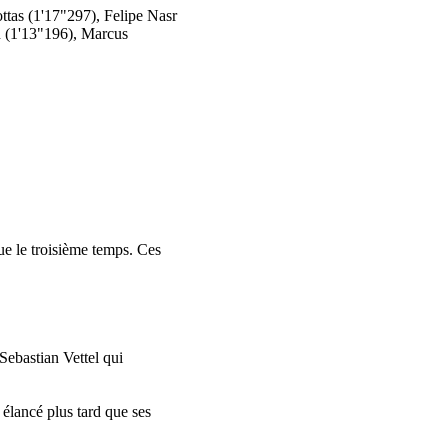
ottas (1'17"297), Felipe Nasr
n (1'13"196), Marcus
ue le troisième temps. Ces
Sebastian Vettel qui
élancé plus tard que ses