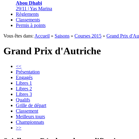
Abou Dhabi
29/11 | Yas Marina
Règlements
Classements
Permis à points
Vous êtes dans:
Accueil
»
Saisons
»
Courses 2015
»
Grand Prix d'Au
Grand Prix d'Autriche
<<
Présentation
Engagés
Libres 1
Libres 2
Libres 3
Qualifs
Grille de départ
Classement
Meilleurs tours
Championnats
>>