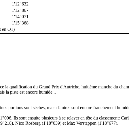
1'12"632
1'12"867
1'14"071
1'15"368
s en Q1)
 la qualification du Grand Prix d'Autriche, huitième manche du cham
is la piste est encore humide...
taines portions sont sèches, mais d'autres sont encore franchement humid
"006. Ils sont ensuite plusieurs à se relayer en tête du classement: Ca
1'19"218), Nico Rosberg (1'18"039) et Max Verstappen (1'18"677).