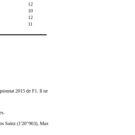
12
10
12
11
pionnat 2015 de F1. Il ne
es.
rlos Sainz (1'20"903), Max