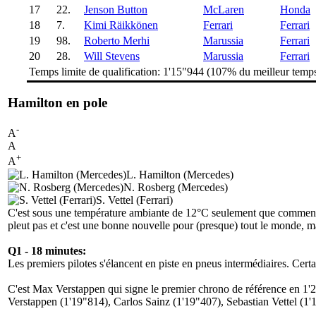
17
22.
Jenson Button
McLaren
Honda
18
7.
Kimi Räikkönen
Ferrari
Ferrari
19
98.
Roberto Merhi
Marussia
Ferrari
20
28.
Will Stevens
Marussia
Ferrari
Temps limite de qualification: 1'15"944 (107% du meilleur temp
Hamilton en pole
-
A
A
+
A
L. Hamilton (Mercedes)
N. Rosberg (Mercedes)
S. Vettel (Ferrari)
C'est sous une température ambiante de 12°C seulement que commence
pleut pas et c'est une bonne nouvelle pour (presque) tout le monde, ma
Q1 - 18 minutes:
Les premiers pilotes s'élancent en piste en pneus intermédiaires. Cer
C'est Max Verstappen qui signe le premier chrono de référence en 1'21
Verstappen (1'19"814), Carlos Sainz (1'19"407), Sebastian Vettel (