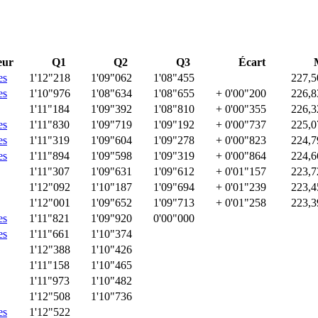
eur
Q1
Q2
Q3
Écart
es
1'12"218
1'09"062
1'08"455
227,5
es
1'10"976
1'08"634
1'08"655
+ 0'00"200
226,8
1'11"184
1'09"392
1'08"810
+ 0'00"355
226,3
es
1'11"830
1'09"719
1'09"192
+ 0'00"737
225,0
es
1'11"319
1'09"604
1'09"278
+ 0'00"823
224,7
es
1'11"894
1'09"598
1'09"319
+ 0'00"864
224,6
1'11"307
1'09"631
1'09"612
+ 0'01"157
223,7
1'12"092
1'10"187
1'09"694
+ 0'01"239
223,4
1'12"001
1'09"652
1'09"713
+ 0'01"258
223,3
es
1'11"821
1'09"920
0'00"000
es
1'11"661
1'10"374
1'12"388
1'10"426
1'11"158
1'10"465
1'11"973
1'10"482
1'12"508
1'10"736
es
1'12"522