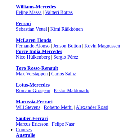
Williams-Mercedes
Felipe Massa
|
Valtteri Bottas
Ferrari
Sebastian Vettel
|
Kimi Räikkönen
McLaren-Honda
Fernando Alonso
|
Jenson Button
|
Kevin Magnussen
Force India-Mercedes
Nico Hülkenberg
|
Sergio Pérez
Toro Rosso-Renault
Max Verstappen
|
Carlos Sainz
Lotus-Mercedes
Romain Grosjean
|
Pastor Maldonado
Marussia-Ferrari
Will Stevens
|
Roberto Merhi
|
Alexander Rossi
Sauber-Ferrari
Marcus Ericsson
|
Felipe Nasr
Courses
Australie