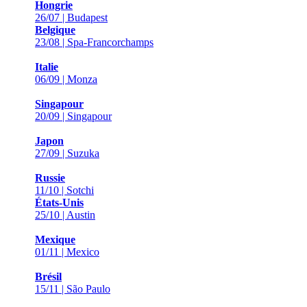
Hongrie
26/07 | Budapest
Belgique
23/08 | Spa-Francorchamps
Italie
06/09 | Monza
Singapour
20/09 | Singapour
Japon
27/09 | Suzuka
Russie
11/10 | Sotchi
États-Unis
25/10 | Austin
Mexique
01/11 | Mexico
Brésil
15/11 | São Paulo