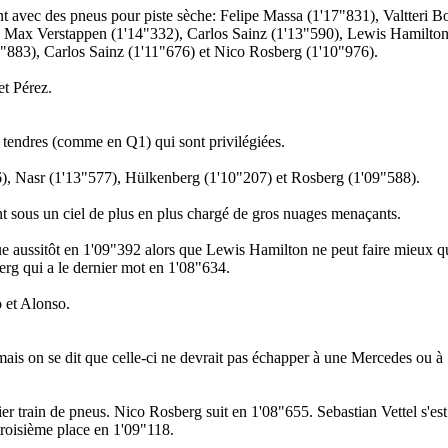
ant avec des pneus pour piste sèche: Felipe Massa (1'17"831), Valtteri B
, Max Verstappen (1'14"332), Carlos Sainz (1'13"590), Lewis Hamilto
1"883), Carlos Sainz (1'11"676) et Nico Rosberg (1'10"976).
et Pérez.
s tendres (comme en Q1) qui sont privilégiées.
366), Nasr (1'13"577), Hülkenberg (1'10"207) et Rosberg (1'09"588).
nt sous un ciel de plus en plus chargé de gros nuages menaçants.
ue aussitôt en 1'09"392 alors que Lewis Hamilton ne peut faire mieux q
berg qui a le dernier mot en 1'08"634.
o et Alonso.
 mais on se dit que celle-ci ne devrait pas échapper à une Mercedes ou à 
 train de pneus. Nico Rosberg suit en 1'08"655. Sebastian Vettel s'est 
troisième place en 1'09"118.