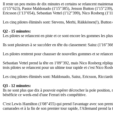
Il reste un peu moins de dix minutes et certains se relancent mainten
(1'15"623), Pastor Maldonado (1'15"385), Jenson Button (1'15"239)
Ericsson (1'13"054), Sebastian Vettel (1'12"399), Nico Rosberg (1'1
Les cinq pilotes éliminés sont: Stevens, Merhi, Räikkönen(!), Button 
Q2 - 15 minutes:
Les pilotes se relancent en piste et ce sont encore les gommes les plu
Ils sont plusieurs à se succéder en tête du classement: Sainz (1'16"
Les pilotes rentrent pour chausser de nouvelles gommes et se relance
Sebastian Vettel prend la tête en 1'09"392, mais Nico Rosberg répliq
trois pilotes se relancent pour un ultime tour rapide et c'est Nico Ros
Les cinq pilotes éliminés sont: Maldonado, Sainz, Ericsson, Ricciard
Q3 - 12 minutes:
Ils ne sont plus que dix à pouvoir espérer décrocher la pole position,
bénéficie ce week-end d'une Ferrari très compétitive.
C'est Lewis Hamilton (1'08"455) qui prend l'avantage avec son premier
camarades et à la fin de son premier tour rapide, l'Allemand prend la 