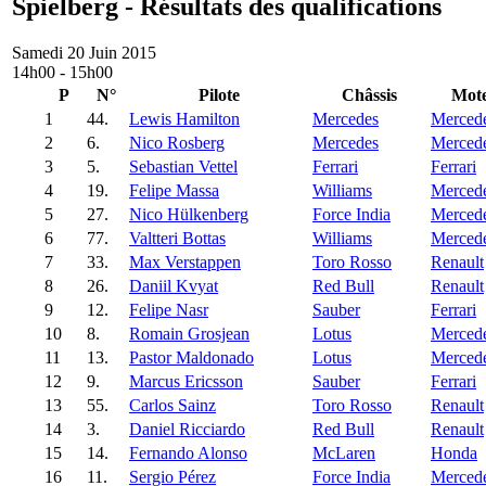
Spielberg - Résultats des qualifications
Samedi 20 Juin 2015
14h00 - 15h00
P
N°
Pilote
Châssis
Mot
1
44.
Lewis Hamilton
Mercedes
Merced
2
6.
Nico Rosberg
Mercedes
Merced
3
5.
Sebastian Vettel
Ferrari
Ferrari
4
19.
Felipe Massa
Williams
Merced
5
27.
Nico Hülkenberg
Force India
Merced
6
77.
Valtteri Bottas
Williams
Merced
7
33.
Max Verstappen
Toro Rosso
Renault
8
26.
Daniil Kvyat
Red Bull
Renault
9
12.
Felipe Nasr
Sauber
Ferrari
10
8.
Romain Grosjean
Lotus
Merced
11
13.
Pastor Maldonado
Lotus
Merced
12
9.
Marcus Ericsson
Sauber
Ferrari
13
55.
Carlos Sainz
Toro Rosso
Renault
14
3.
Daniel Ricciardo
Red Bull
Renault
15
14.
Fernando Alonso
McLaren
Honda
16
11.
Sergio Pérez
Force India
Merced