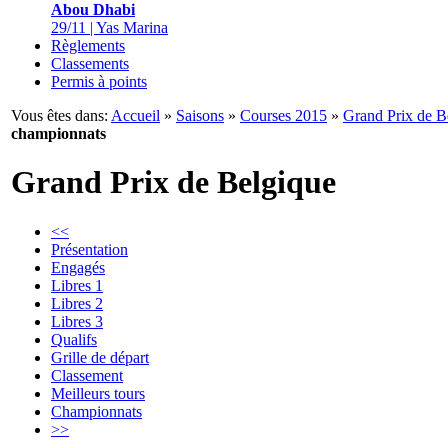
Abou Dhabi
29/11 | Yas Marina
Règlements
Classements
Permis à points
Vous êtes dans:
Accueil
»
Saisons
»
Courses 2015
»
Grand Prix de B
championnats
Grand Prix de Belgique
<<
Présentation
Engagés
Libres 1
Libres 2
Libres 3
Qualifs
Grille de départ
Classement
Meilleurs tours
Championnats
>>