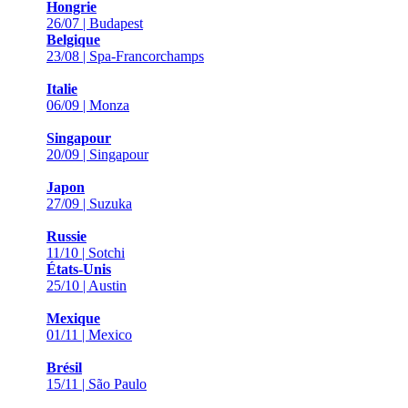
Hongrie
26/07 | Budapest
Belgique
23/08 | Spa-Francorchamps
Italie
06/09 | Monza
Singapour
20/09 | Singapour
Japon
27/09 | Suzuka
Russie
11/10 | Sotchi
États-Unis
25/10 | Austin
Mexique
01/11 | Mexico
Brésil
15/11 | São Paulo