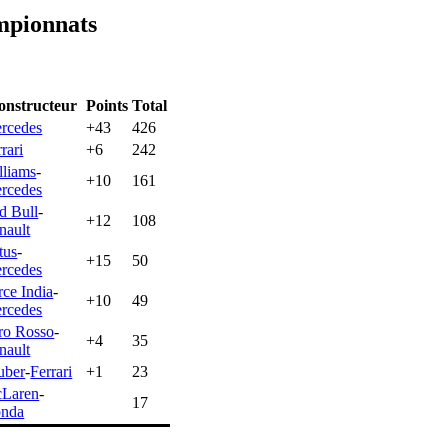
mpionnats
onstructeur
Points
Total
rcedes
+43
426
rari
+6
242
lliams
-
+10
161
rcedes
d Bull
-
+12
108
nault
tus
-
+15
50
rcedes
rce India
-
+10
49
rcedes
ro Rosso
-
+4
35
nault
uber
-
Ferrari
+1
23
Laren
-
17
nda