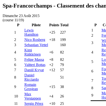
Spa-Francorchamps - Classement des cha
Dimanche 23 Août 2015
(course 11/19)
P
Pilote
Points
Total
P
C
Lewis
1
Me
1
+25
227
Hamilton
2
Fer
2
Nico Rosberg
+18
199
Wi
3
3
Sebastian Vettel
160
Me
Kimi
Re
4
+6
82
4
Räikkönen
Re
5
Felipe Massa
+8
82
Lo
5
Me
6
Valtteri Bottas
+2
79
Fo
7
Daniil Kvyat
+12
57
6
Me
Daniel
8
51
To
Ricciardo
7
Re
Romain
9
+15
38
8
Sa
Grosjean
Mc
Max
9
10
+4
26
Ho
Verstappen
11
Sergio Pérez
+10
25