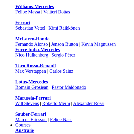
Williams-Mercedes
Felipe Massa
|
Valtteri Bottas
Ferrari
Sebastian Vettel
|
Kimi Räikkönen
McLaren-Honda
Fernando Alonso
|
Jenson Button
|
Kevin Magnussen
Force India-Mercedes
Nico Hülkenberg
|
Sergio Pérez
Toro Rosso-Renault
Max Verstappen
|
Carlos Sainz
Lotus-Mercedes
Romain Grosjean
|
Pastor Maldonado
Marussia-Ferrari
Will Stevens
|
Roberto Merhi
|
Alexander Rossi
Sauber-Ferrari
Marcus Ericsson
|
Felipe Nasr
Courses
Australie