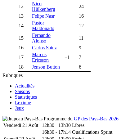
Nico
12
24
Hülkenberg
13
Felipe Nasr
16
Pastor
14
12
Maldonado
Fernando
15
11
Alonso
16
Carlos Sainz
9
Marcus
17
+1
7
Ericsson
18
Jenson Button
6
Rubriques
Actualités
Saisons
Statistiques
Lexique
Jeux
Programme du
GP des Pays-Bas 2026
Vendredi 21 Août
12h30 - 13h30
Libres
16h30 - 17h14
Qualifications Sprint
Samedi 22 Août
12h00 - 13h00
Sprint