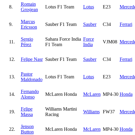
Romain
8.
Lotus F1 Team
Lotus
E23
Merced
Grosjean
Marcus
9.
Sauber F1 Team
Sauber
C34
Ferrari
Ericsson
Sergio
Sahara Force India
Force
11.
VJM08
Merced
Pérez
F1 Team
India
12.
Felipe Nasr
Sauber F1 Team
Sauber
C34
Ferrari
Pastor
13.
Lotus F1 Team
Lotus
E23
Merced
Maldonado
Fernando
14.
McLaren Honda
McLaren
MP4-30
Honda
Alonso
Felipe
Williams Martini
19.
Williams
FW37
Merced
Massa
Racing
Jenson
22.
McLaren Honda
McLaren
MP4-30
Honda
Button