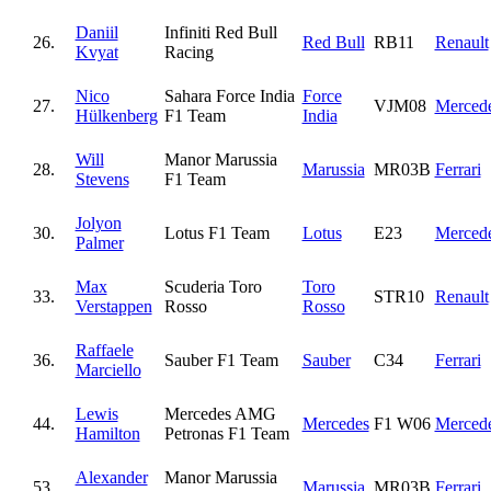
Daniil
Infiniti Red Bull
26.
Red Bull
RB11
Renault
Kvyat
Racing
Nico
Sahara Force India
Force
27.
VJM08
Merced
Hülkenberg
F1 Team
India
Will
Manor Marussia
28.
Marussia
MR03B
Ferrari
Stevens
F1 Team
Jolyon
30.
Lotus F1 Team
Lotus
E23
Merced
Palmer
Max
Scuderia Toro
Toro
33.
STR10
Renault
Verstappen
Rosso
Rosso
Raffaele
36.
Sauber F1 Team
Sauber
C34
Ferrari
Marciello
Lewis
Mercedes AMG
44.
Mercedes
F1 W06
Merced
Hamilton
Petronas F1 Team
Alexander
Manor Marussia
53.
Marussia
MR03B
Ferrari