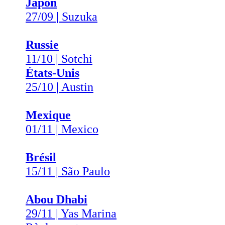
Japon
27/09 | Suzuka
Russie
11/10 | Sotchi
États-Unis
25/10 | Austin
Mexique
01/11 | Mexico
Brésil
15/11 | São Paulo
Abou Dhabi
29/11 | Yas Marina