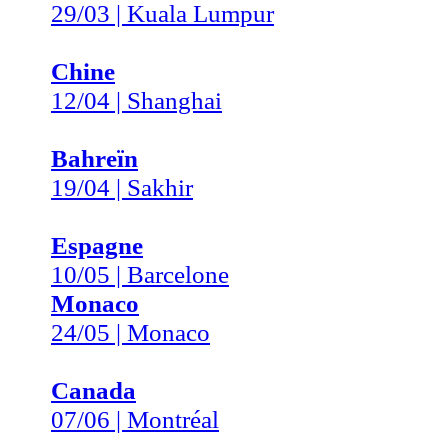
29/03 | Kuala Lumpur
Chine
12/04 | Shanghai
Bahreïn
19/04 | Sakhir
Espagne
10/05 | Barcelone
Monaco
24/05 | Monaco
Canada
07/06 | Montréal