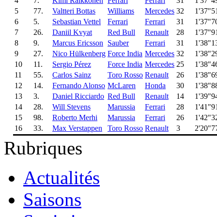
4
7.
Kimi Räikkönen
Ferrari
Ferrari
31
1'37"4
5
77.
Valtteri Bottas
Williams
Mercedes
32
1'37"5
6
5.
Sebastian Vettel
Ferrari
Ferrari
31
1'37"7
7
26.
Daniil Kvyat
Red Bull
Renault
28
1'37"9
8
9.
Marcus Ericsson
Sauber
Ferrari
31
1'38"1
9
27.
Nico Hülkenberg
Force India
Mercedes
32
1'38"2
10
11.
Sergio Pérez
Force India
Mercedes
25
1'38"4
11
55.
Carlos Sainz
Toro Rosso
Renault
26
1'38"6
12
14.
Fernando Alonso
McLaren
Honda
30
1'38"8
13
3.
Daniel Ricciardo
Red Bull
Renault
14
1'39"9
14
28.
Will Stevens
Marussia
Ferrari
28
1'41"9
15
98.
Roberto Merhi
Marussia
Ferrari
26
1'42"3
16
33.
Max Verstappen
Toro Rosso
Renault
3
2'20"7
Rubriques
Actualités
Saisons