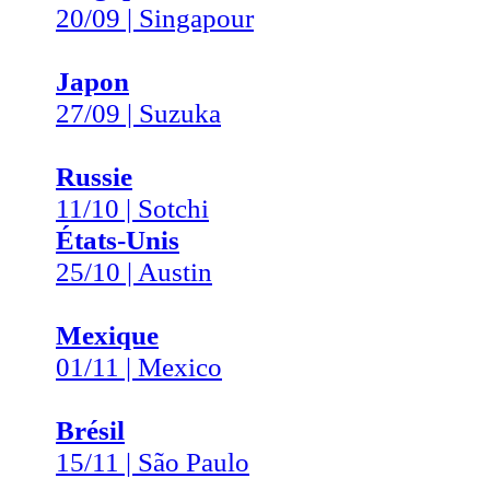
20/09 | Singapour
Japon
27/09 | Suzuka
Russie
11/10 | Sotchi
États-Unis
25/10 | Austin
Mexique
01/11 | Mexico
Brésil
15/11 | São Paulo