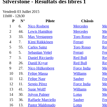
Silverstone - Résultats des libres 1
Vendredi 03 Juillet 2015
11h00 - 12h30
P
N°
Pilote
Châssis
1
6.
Nico Rosberg
Mercedes
Me
2
44.
Lewis Hamilton
Mercedes
Me
3
33.
Max Verstappen
Toro Rosso
Re
4
7.
Kimi Räikkönen
Ferrari
Fer
5
55.
Carlos Sainz
Toro Rosso
Re
6
5.
Sebastian Vettel
Ferrari
Fer
7
3.
Daniel Ricciardo
Red Bull
Re
8
26.
Daniil Kvyat
Red Bull
Re
9
27.
Nico Hülkenberg
Force India
Me
10
19.
Felipe Massa
Williams
Me
11
12.
Felipe Nasr
Sauber
Fer
12
11.
Sergio Pérez
Force India
Me
13
41.
Susie Wolff
Williams
Me
14
30.
Jolyon Palmer
Lotus
Me
15
36.
Raffaele Marciello
Sauber
Fer
16
13.
Pastor Maldonado
Lotus
Me