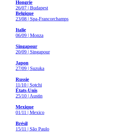
Hongrie
26/07 | Budapest
Belgique
23/08 | Spa-Francorchamps
Italie
06/09 | Monza
Singapour
20/09 | Singapour
Japon
27/09 | Suzuka
Russie
11/10 | Sotchi
États-Unis
25/10 | Austin
Mexique
01/11 | Mexico
Brésil
15/11 | São Paulo