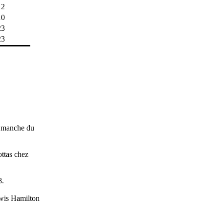
12
10
23
23
e manche du
ottas chez
8.
ewis Hamilton