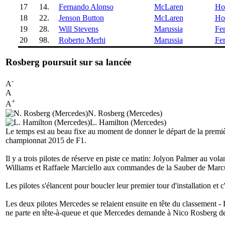
17
14.
Fernando Alonso
McLaren
Ho
18
22.
Jenson Button
McLaren
Ho
19
28.
Will Stevens
Marussia
Fer
20
98.
Roberto Merhi
Marussia
Fer
Rosberg poursuit sur sa lancée
-
A
A
+
A
N. Rosberg (Mercedes)
L. Hamilton (Mercedes)
Le temps est au beau fixe au moment de donner le départ de la prem
championnat 2015 de F1.
Il y a trois pilotes de réserve en piste ce matin: Jolyon Palmer au vo
Williams et Raffaele Marciello aux commandes de la Sauber de Marc
Les pilotes s'élancent pour boucler leur premier tour d'installation e
Les deux pilotes Mercedes se relaient ensuite en tête du classement
ne parte en tête-à-queue et que Mercedes demande à Nico Rosberg de s