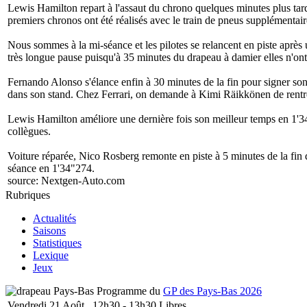
Lewis Hamilton repart à l'assaut du chrono quelques minutes plus tard
premiers chronos ont été réalisés avec le train de pneus supplémentair
Nous sommes à la mi-séance et les pilotes se relancent en piste aprè
très longue pause puisqu'à 35 minutes du drapeau à damier elles n'on
Fernando Alonso s'élance enfin à 30 minutes de la fin pour signer son 
dans son stand. Chez Ferrari, on demande à Kimi Räikkönen de rentrer 
Lewis Hamilton améliore une dernière fois son meilleur temps en 1'3
collègues.
Voiture réparée, Nico Rosberg remonte en piste à 5 minutes de la fin de
séance en 1'34"274.
source:
Nextgen-Auto.com
Rubriques
Actualités
Saisons
Statistiques
Lexique
Jeux
Programme du
GP des Pays-Bas 2026
Vendredi 21 Août
12h30 - 13h30
Libres