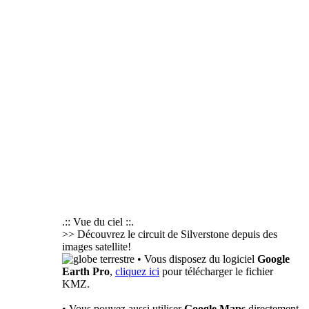
.:: Vue du ciel ::.
>> Découvrez le circuit de Silverstone depuis des
images satellite!
• Vous disposez du logiciel
Google
Earth Pro
,
cliquez ici
pour télécharger le fichier
KMZ.
• Vous pouvez aussi utiliser
Google Maps
directement