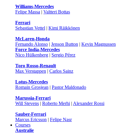
Williams-Mercedes
Felipe Massa
|
Valtteri Bottas
Ferrari
Sebastian Vettel
|
Kimi Räikkönen
McLaren-Honda
Fernando Alonso
|
Jenson Button
|
Kevin Magnussen
Force India-Mercedes
Nico Hülkenberg
|
Sergio Pérez
Toro Rosso-Renault
Max Verstappen
|
Carlos Sainz
Lotus-Mercedes
Romain Grosjean
|
Pastor Maldonado
Marussia-Ferrari
Will Stevens
|
Roberto Merhi
|
Alexander Rossi
Sauber-Ferrari
Marcus Ericsson
|
Felipe Nasr
Courses
Australie