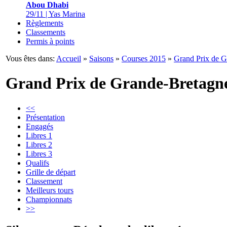
Abou Dhabi
29/11 | Yas Marina
Règlements
Classements
Permis à points
Vous êtes dans:
Accueil
»
Saisons
»
Courses 2015
»
Grand Prix de G
Grand Prix de Grande-Bretagn
<<
Présentation
Engagés
Libres 1
Libres 2
Libres 3
Qualifs
Grille de départ
Classement
Meilleurs tours
Championnats
>>