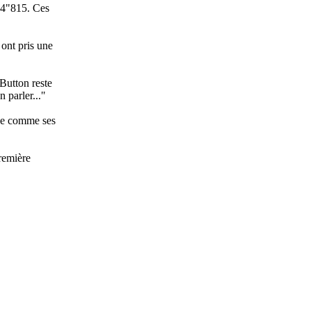
'34"815. Ces
ont pris une
 Button reste
 parler..."
che comme ses
première