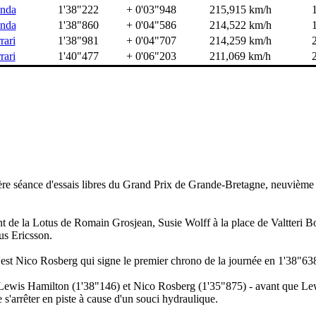
nda
1'38"222
+ 0'03"948
215,915 km/h
nda
1'38"860
+ 0'04"586
214,522 km/h
rari
1'38"981
+ 0'04"707
214,259 km/h
rari
1'40"477
+ 0'06"203
211,069 km/h
ière séance d'essais libres du Grand Prix de Grande-Bretagne, neuvièm
lant de la Lotus de Romain Grosjean, Susie Wolff à la place de Valtteri B
us Ericsson.
t c'est Nico Rosberg qui signe le premier chrono de la journée en 1'38"63
 - Lewis Hamilton (1'38"146) et Nico Rosberg (1'35"875) - avant que L
'arrêter en piste à cause d'un souci hydraulique.