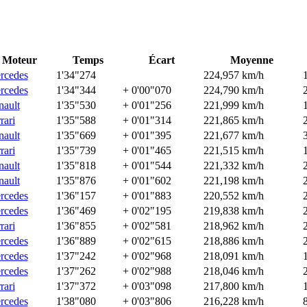
Moteur
Temps
Écart
Moyenne
rcedes
1'34"274
224,957 km/h
rcedes
1'34"344
+ 0'00"070
224,790 km/h
nault
1'35"530
+ 0'01"256
221,999 km/h
rari
1'35"588
+ 0'01"314
221,865 km/h
nault
1'35"669
+ 0'01"395
221,677 km/h
rari
1'35"739
+ 0'01"465
221,515 km/h
nault
1'35"818
+ 0'01"544
221,332 km/h
nault
1'35"876
+ 0'01"602
221,198 km/h
rcedes
1'36"157
+ 0'01"883
220,552 km/h
rcedes
1'36"469
+ 0'02"195
219,838 km/h
rari
1'36"855
+ 0'02"581
218,962 km/h
rcedes
1'36"889
+ 0'02"615
218,886 km/h
rcedes
1'37"242
+ 0'02"968
218,091 km/h
rcedes
1'37"262
+ 0'02"988
218,046 km/h
rari
1'37"372
+ 0'03"098
217,800 km/h
rcedes
1'38"080
+ 0'03"806
216,228 km/h