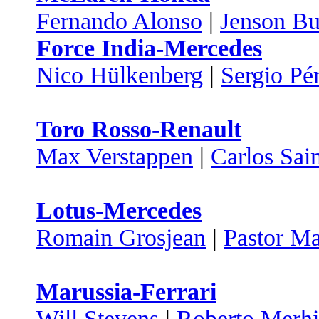
Fernando Alonso
|
Jenson Bu
Force India-Mercedes
Nico Hülkenberg
|
Sergio Pé
Toro Rosso-Renault
Max Verstappen
|
Carlos Sai
Lotus-Mercedes
Romain Grosjean
|
Pastor M
Marussia-Ferrari
Will Stevens
|
Roberto Merhi