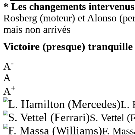
* Les changements intervenus 
Rosberg (moteur) et Alonso (per
mais non arrivés
Victoire (presque) tranquill
-
A
A
+
A
L. 
S. Vettel (F
F. Mass