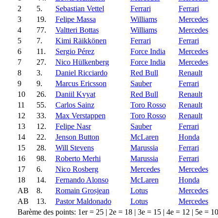
2
5.
Sebastian Vettel
Ferrari
Ferrari
3
19.
Felipe Massa
Williams
Mercedes
4
77.
Valtteri Bottas
Williams
Mercedes
5
7.
Kimi Räikkönen
Ferrari
Ferrari
6
11.
Sergio Pérez
Force India
Mercedes
7
27.
Nico Hülkenberg
Force India
Mercedes
8
3.
Daniel Ricciardo
Red Bull
Renault
9
9.
Marcus Ericsson
Sauber
Ferrari
10
26.
Daniil Kvyat
Red Bull
Renault
11
55.
Carlos Sainz
Toro Rosso
Renault
12
33.
Max Verstappen
Toro Rosso
Renault
13
12.
Felipe Nasr
Sauber
Ferrari
14
22.
Jenson Button
McLaren
Honda
15
28.
Will Stevens
Marussia
Ferrari
16
98.
Roberto Merhi
Marussia
Ferrari
17
6.
Nico Rosberg
Mercedes
Mercedes
18
14.
Fernando Alonso
McLaren
Honda
AB
8.
Romain Grosjean
Lotus
Mercedes
AB
13.
Pastor Maldonado
Lotus
Mercedes
Barème des points: 1er = 25 | 2e = 18 | 3e = 15 | 4e = 12 | 5e = 10 