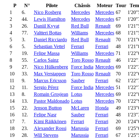
P
N°
Pilote
Châssis
Moteur
Tour
Tem
1
6.
Nico Rosberg
Mercedes
Mercedes
67
1'20"
2
44.
Lewis Hamilton
Mercedes
Mercedes
67
1'20"
3
26.
Daniil Kvyat
Red Bull
Renault
69
1'21"
4
77.
Valtteri Bottas
Williams
Mercedes
68
1'21"
5
3.
Daniel Ricciardo
Red Bull
Renault
70
1'21"
6
5.
Sebastian Vettel
Ferrari
Ferrari
48
1'21"
7
19.
Felipe Massa
Williams
Mercedes
71
1'22"
8
55.
Carlos Sainz
Toro Rosso
Renault
46
1'22"
9
27.
Nico Hülkenberg
Force India
Mercedes
69
1'22"
10
33.
Max Verstappen
Toro Rosso
Renault
70
1'22"
11
9.
Marcus Ericsson
Sauber
Ferrari
62
1'22"
12
11.
Sergio Pérez
Force India
Mercedes
51
1'22"
13
8.
Romain Grosjean
Lotus
Mercedes
69
1'22"
14
13.
Pastor Maldonado
Lotus
Mercedes
70
1'22"
15
22.
Jenson Button
McLaren
Honda
49
1'23"
16
12.
Felipe Nasr
Sauber
Ferrari
48
1'23"
17
7.
Kimi Räikkönen
Ferrari
Ferrari
20
1'24"
18
23.
Alexander Rossi
Marussia
Ferrari
69
1'25"
19
28.
Will Stevens
Marussia
Ferrari
67
1'25"