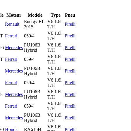
le
Moteur
Modèle
Type
Pneu
Energy F1-
V6 1.6l
Renault
Pirelli
2015
T/H
V6 1.6l
-T
Ferrari
059/4
Pirelli
T/H
PU106B
V6 1.6l
06
Mercedes
Pirelli
Hybrid
T/H
V6 1.6l
-T
Ferrari
059/4
Pirelli
T/H
PU106B
V6 1.6l
Mercedes
Pirelli
Hybrid
T/H
V6 1.6l
Ferrari
059/4
Pirelli
T/H
PU106B
V6 1.6l
8
Mercedes
Pirelli
Hybrid
T/H
V6 1.6l
Ferrari
059/4
Pirelli
T/H
PU106B
V6 1.6l
Mercedes
Pirelli
Hybrid
T/H
V6 1.6l
30
Honda
RA615H
Pirelli