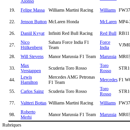
Alonso
19.
Felipe Massa
Williams Martini Racing
Williams
FW3
22.
Jenson Button
McLaren Honda
McLaren
MP4-
26.
Daniil Kvyat
Infiniti Red Bull Racing
Red Bull
RB11
Nico
Sahara Force India F1
Force
27.
VJM0
Hülkenberg
Team
India
28.
Will Stevens
Manor Marussia F1 Team
Marussia
MR0
Max
Toro
33.
Scuderia Toro Rosso
STR1
Verstappen
Rosso
Lewis
Mercedes AMG Petronas
44.
Mercedes
F1 W
Hamilton
F1 Team
Toro
55.
Carlos Sainz
Scuderia Toro Rosso
STR1
Rosso
77.
Valtteri Bottas
Williams Martini Racing
Williams
FW3
Roberto
98.
Manor Marussia F1 Team
Marussia
MR0
Merhi
Rubriques