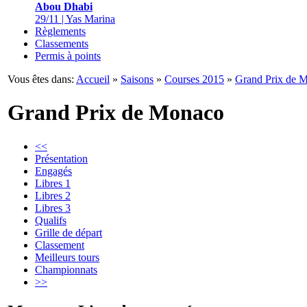
Abou Dhabi
29/11 | Yas Marina
Règlements
Classements
Permis à points
Vous êtes dans:
Accueil
»
Saisons
»
Courses 2015
»
Grand Prix de 
Grand Prix de Monaco
<<
Présentation
Engagés
Libres 1
Libres 2
Libres 3
Qualifs
Grille de départ
Classement
Meilleurs tours
Championnats
>>