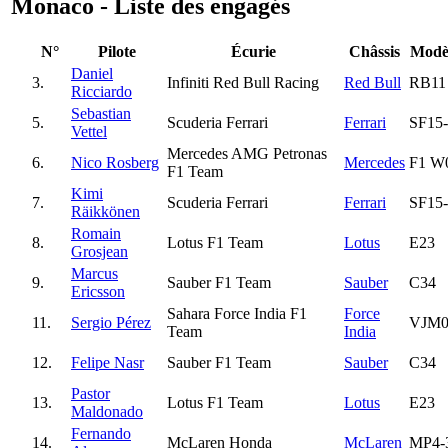
Monaco - Liste des engagés
N°
Pilote
Écurie
Châssis
Modè
Daniel
3.
Infiniti Red Bull Racing
Red Bull
RB11
Ricciardo
Sebastian
5.
Scuderia Ferrari
Ferrari
SF15
Vettel
Mercedes AMG Petronas
6.
Nico Rosberg
Mercedes
F1 W
F1 Team
Kimi
7.
Scuderia Ferrari
Ferrari
SF15
Räikkönen
Romain
8.
Lotus F1 Team
Lotus
E23
Grosjean
Marcus
9.
Sauber F1 Team
Sauber
C34
Ericsson
Sahara Force India F1
Force
11.
Sergio Pérez
VJM0
Team
India
12.
Felipe Nasr
Sauber F1 Team
Sauber
C34
Pastor
13.
Lotus F1 Team
Lotus
E23
Maldonado
Fernando
14.
McLaren Honda
McLaren
MP4-