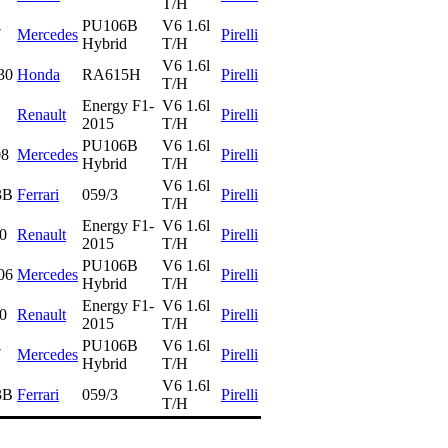
T/H
PU106B
V6 1.6l
7
Mercedes
Pirelli
Hybrid
T/H
V6 1.6l
30
Honda
RA615H
Pirelli
T/H
Energy F1-
V6 1.6l
Renault
Pirelli
2015
T/H
PU106B
V6 1.6l
8
Mercedes
Pirelli
Hybrid
T/H
V6 1.6l
3B
Ferrari
059/3
Pirelli
T/H
Energy F1-
V6 1.6l
0
Renault
Pirelli
2015
T/H
PU106B
V6 1.6l
06
Mercedes
Pirelli
Hybrid
T/H
Energy F1-
V6 1.6l
0
Renault
Pirelli
2015
T/H
PU106B
V6 1.6l
7
Mercedes
Pirelli
Hybrid
T/H
V6 1.6l
3B
Ferrari
059/3
Pirelli
T/H