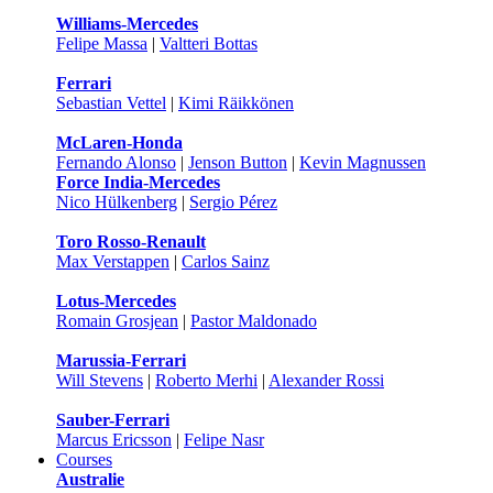
Williams-Mercedes
Felipe Massa
|
Valtteri Bottas
Ferrari
Sebastian Vettel
|
Kimi Räikkönen
McLaren-Honda
Fernando Alonso
|
Jenson Button
|
Kevin Magnussen
Force India-Mercedes
Nico Hülkenberg
|
Sergio Pérez
Toro Rosso-Renault
Max Verstappen
|
Carlos Sainz
Lotus-Mercedes
Romain Grosjean
|
Pastor Maldonado
Marussia-Ferrari
Will Stevens
|
Roberto Merhi
|
Alexander Rossi
Sauber-Ferrari
Marcus Ericsson
|
Felipe Nasr
Courses
Australie