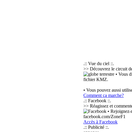
.:: Vue du ciel ::.
>> Découvrez le circuit d
• Vous di
fichier KMZ.
• Vous pouvez aussi utilis
Comment ça marche?
.:: Facebook ::.
>> Réagissez et commentez n
• Rejoignez-n
facebook.com/ZoneF1
Accès à Facebook
.:: Publicité ::.