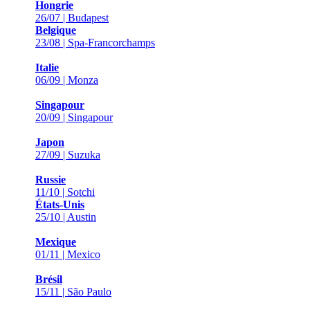
Hongrie
26/07 | Budapest
Belgique
23/08 | Spa-Francorchamps
Italie
06/09 | Monza
Singapour
20/09 | Singapour
Japon
27/09 | Suzuka
Russie
11/10 | Sotchi
États-Unis
25/10 | Austin
Mexique
01/11 | Mexico
Brésil
15/11 | São Paulo