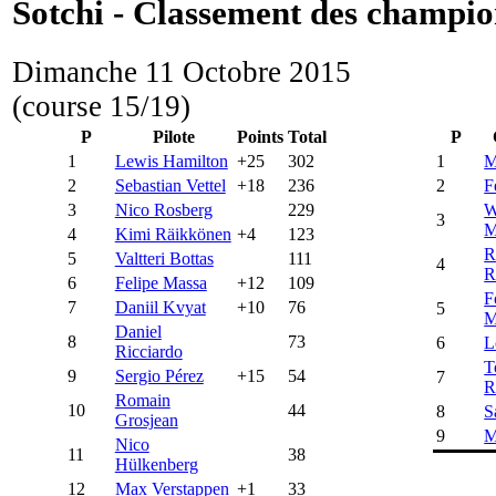
Sotchi - Classement des champio
Dimanche 11 Octobre 2015
(course 15/19)
P
Pilote
Points
Total
P
1
Lewis Hamilton
+25
302
1
M
2
Sebastian Vettel
+18
236
2
F
3
Nico Rosberg
229
W
3
M
4
Kimi Räikkönen
+4
123
R
5
Valtteri Bottas
111
4
R
6
Felipe Massa
+12
109
F
7
Daniil Kvyat
+10
76
5
M
Daniel
8
73
6
L
Ricciardo
T
9
Sergio Pérez
+15
54
7
R
Romain
10
44
8
S
Grosjean
9
M
Nico
11
38
Hülkenberg
12
Max Verstappen
+1
33