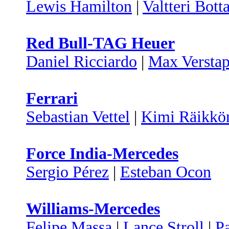
Lewis Hamilton
|
Valtteri Bott
Red Bull-TAG Heuer
Daniel Ricciardo
|
Max Versta
Ferrari
Sebastian Vettel
|
Kimi Räikkö
Force India-Mercedes
Sergio Pérez
|
Esteban Ocon
Williams-Mercedes
Felipe Massa
|
Lance Stroll
|
Pa