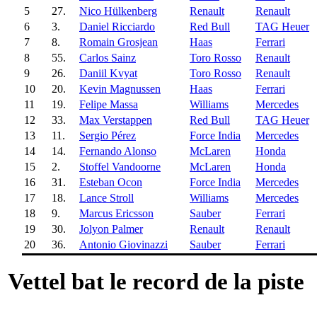
5
27.
Nico Hülkenberg
Renault
Renault
6
3.
Daniel Ricciardo
Red Bull
TAG Heuer
7
8.
Romain Grosjean
Haas
Ferrari
8
55.
Carlos Sainz
Toro Rosso
Renault
9
26.
Daniil Kvyat
Toro Rosso
Renault
10
20.
Kevin Magnussen
Haas
Ferrari
11
19.
Felipe Massa
Williams
Mercedes
12
33.
Max Verstappen
Red Bull
TAG Heuer
13
11.
Sergio Pérez
Force India
Mercedes
14
14.
Fernando Alonso
McLaren
Honda
15
2.
Stoffel Vandoorne
McLaren
Honda
16
31.
Esteban Ocon
Force India
Mercedes
17
18.
Lance Stroll
Williams
Mercedes
18
9.
Marcus Ericsson
Sauber
Ferrari
19
30.
Jolyon Palmer
Renault
Renault
20
36.
Antonio Giovinazzi
Sauber
Ferrari
Vettel bat le record de la piste