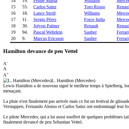
14
19.
Felipe Massa
Williams
Merce
15
55.
Carlos Sainz
Toro Rosso
Renaul
16
18.
Lance Stroll
Williams
Merce
17
11.
Sergio Pérez
Force India
Merce
18
30.
Jolyon Palmer
Renault
Renaul
19
94.
Pascal Wehrlein
Sauber
Ferrari
20
9.
Marcus Ericsson
Sauber
Ferrari
Hamilton devance de peu Vettel
-
A
A
+
A
L. Hamilton (Mercedes)
Lewis Hamilton a de nouveau signé le meilleur temps à Spielberg, lo
menaçant.
La pluie n'est finalement pas arrivée mais ce fut un festival de glissa
Verstappen, Fernando Alonso et Carlos Sainz ont endommagé leur fond
Le pilote Mercedes, qui a lui aussi souffert de quelques problèmes (ail
finalement devancé de peu Sebastian Vettel.