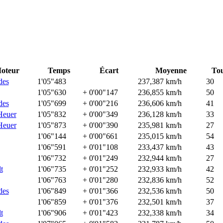
oteur
Temps
Écart
Moyenne
To
des
1'05"483
237,387 km/h
30
1'05"630
+ 0'00"147
236,855 km/h
50
des
1'05"699
+ 0'00"216
236,606 km/h
41
euer
1'05"832
+ 0'00"349
236,128 km/h
33
euer
1'05"873
+ 0'00"390
235,981 km/h
27
1'06"144
+ 0'00"661
235,015 km/h
54
1'06"591
+ 0'01"108
233,437 km/h
43
1'06"732
+ 0'01"249
232,944 km/h
27
t
1'06"735
+ 0'01"252
232,933 km/h
42
1'06"763
+ 0'01"280
232,836 km/h
52
des
1'06"849
+ 0'01"366
232,536 km/h
50
1'06"859
+ 0'01"376
232,501 km/h
37
t
1'06"906
+ 0'01"423
232,338 km/h
34