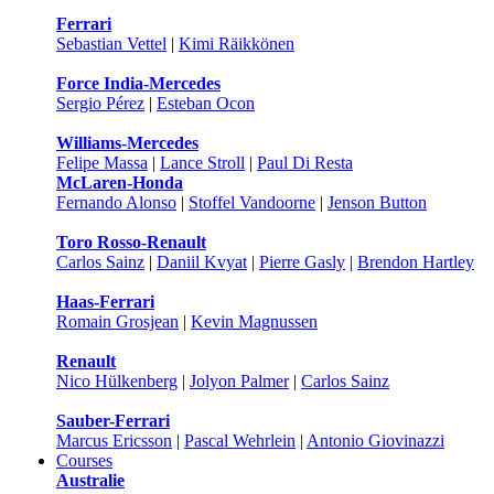
Ferrari
Sebastian Vettel
|
Kimi Räikkönen
Force India-Mercedes
Sergio Pérez
|
Esteban Ocon
Williams-Mercedes
Felipe Massa
|
Lance Stroll
|
Paul Di Resta
McLaren-Honda
Fernando Alonso
|
Stoffel Vandoorne
|
Jenson Button
Toro Rosso-Renault
Carlos Sainz
|
Daniil Kvyat
|
Pierre Gasly
|
Brendon Hartley
Haas-Ferrari
Romain Grosjean
|
Kevin Magnussen
Renault
Nico Hülkenberg
|
Jolyon Palmer
|
Carlos Sainz
Sauber-Ferrari
Marcus Ericsson
|
Pascal Wehrlein
|
Antonio Giovinazzi
Courses
Australie