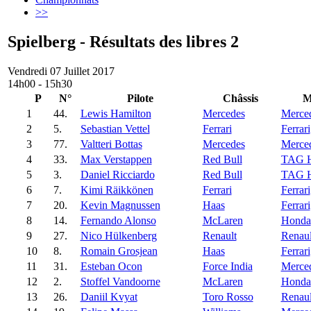
>>
Spielberg - Résultats des libres 2
Vendredi 07 Juillet 2017
14h00 - 15h30
P
N°
Pilote
Châssis
M
1
44.
Lewis Hamilton
Mercedes
Merce
2
5.
Sebastian Vettel
Ferrari
Ferrari
3
77.
Valtteri Bottas
Mercedes
Merce
4
33.
Max Verstappen
Red Bull
TAG H
5
3.
Daniel Ricciardo
Red Bull
TAG H
6
7.
Kimi Räikkönen
Ferrari
Ferrari
7
20.
Kevin Magnussen
Haas
Ferrari
8
14.
Fernando Alonso
McLaren
Honda
9
27.
Nico Hülkenberg
Renault
Renaul
10
8.
Romain Grosjean
Haas
Ferrari
11
31.
Esteban Ocon
Force India
Merce
12
2.
Stoffel Vandoorne
McLaren
Honda
13
26.
Daniil Kvyat
Toro Rosso
Renaul