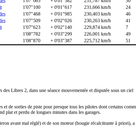
des
1'07"065
+ 0'01"582
231,787 km/h
50
t
1'07"100
+ 0'01"617
231,666 km/h
24
des
1'07"468
+ 0'01"985
230,403 km/h
46
des
1'07"509
+ 0'02"026
230,263 km/h
41
t
1'07"623
+ 0'02"140
229,874 km/h
7
1'08"782
+ 0'03"299
226,001 km/h
49
1'08"870
+ 0'03"387
225,712 km/h
51
rs des Libres 2, dans une séance mouvementée et disputée sous un ciel
des et de sorties de piste pour presque tous les pilotes dont certains co
 plat et perdu de longues minutes dans les garages.
eron avant mal réglé) et de son moteur (bougie récalcitrante à priori), a