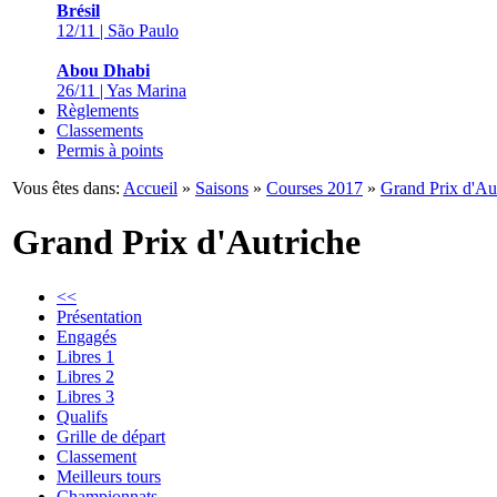
Brésil
12/11 | São Paulo
Abou Dhabi
26/11 | Yas Marina
Règlements
Classements
Permis à points
Vous êtes dans:
Accueil
»
Saisons
»
Courses 2017
»
Grand Prix d'Au
Grand Prix d'Autriche
<<
Présentation
Engagés
Libres 1
Libres 2
Libres 3
Qualifs
Grille de départ
Classement
Meilleurs tours
Championnats