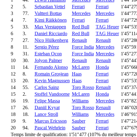
2
5.
Sebastian Vettel
Ferrari
Ferrari
1'44"27
3
77.
Valtteri Bottas
Mercedes
Mercedes
1'44"77
4
7.
Kimi Räikkönen
Ferrari
Ferrari
1'44"72
5
33.
Max Verstappen
Red Bull
TAG Heuer
1'44"53
6
3.
Daniel Ricciardo
Red Bull
TAG Heuer
1'45"11
7
27.
Nico Hülkenberg
Renault
Renault
1'45"28
8
11.
Sergio Pérez
Force India
Mercedes
1'45"59
9
31.
Esteban Ocon
Force India
Mercedes
1'45"27
10
30.
Jolyon Palmer
Renault
Renault
1'45"44
11
14.
Fernando Alonso
McLaren
Honda
1'45"66
12
8.
Romain Grosjean
Haas
Ferrari
1'45"72
13
20.
Kevin Magnussen
Haas
Ferrari
1'45"53
14
55.
Carlos Sainz
Toro Rosso
Renault
1'45"37
15
2.
Stoffel Vandoorne
McLaren
Honda
1'45"44
16
19.
Felipe Massa
Williams
Mercedes
1'45"82
17
26.
Daniil Kvyat
Toro Rosso
Renault
1'46"02
18
18.
Lance Stroll
Williams
Mercedes
1'46"91
19
9.
Marcus Ericsson
Sauber
Ferrari
1'47"21
20
94.
Pascal Wehrlein
Sauber
Ferrari
1'47"67
Temps limite de qualification: 1'51"477 (107% du meilleur temps