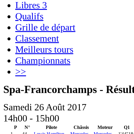
Libres 3
Qualifs
Grille de départ
Classement
Meilleurs tours
Championnats
>>
Spa-Francorchamps - Résulta
Samedi 26 Août 2017
14h00 - 15h00
P
N°
Pilote
Châssis
Moteur
Q1
1
44.
Lewis Hamilton
Mercedes
Mercedes
1'44"18