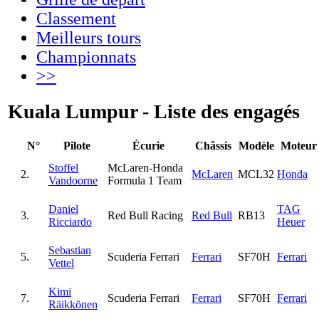
Classement
Meilleurs tours
Championnats
>>
Kuala Lumpur - Liste des engagés
N°
Pilote
Écurie
Châssis
Modèle
Moteur
Stoffel
McLaren-Honda
2.
McLaren
MCL32
Honda
Vandoorne
Formula 1 Team
Daniel
TAG
3.
Red Bull Racing
Red Bull
RB13
Ricciardo
Heuer
Sebastian
5.
Scuderia Ferrari
Ferrari
SF70H
Ferrari
Vettel
Kimi
7.
Scuderia Ferrari
Ferrari
SF70H
Ferrari
Räikkönen