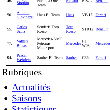
46.
Formula One
Renault
R.S.17
Renault
Sirotkin
Team
Antonio
50.
Haas F1 Team
Haas
VF-17
Ferrari
Giovinazzi
Carlos
Scuderia Toro
Toro
55.
STR12
Renault
Sainz
Rosso
Rosso
Mercedes-AMG
Valtteri
F1
77.
Petronas
Mercedes
Mercede
Bottas
W08
Motorsport
Pascal
94.
Sauber F1 Team
Sauber
C36
Ferrari
Wehrlein
Rubriques
Actualités
Saisons
Statistiques