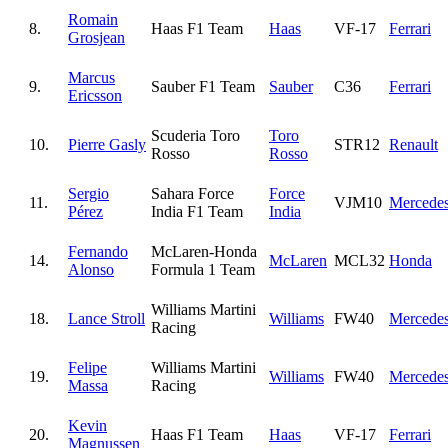
Romain
8.
Haas F1 Team
Haas
VF-17
Ferrari
Grosjean
Marcus
9.
Sauber F1 Team
Sauber
C36
Ferrari
Ericsson
Scuderia Toro
Toro
10.
Pierre Gasly
STR12
Renault
Rosso
Rosso
Sergio
Sahara Force
Force
11.
VJM10
Mercede
Pérez
India F1 Team
India
Fernando
McLaren-Honda
14.
McLaren
MCL32
Honda
Alonso
Formula 1 Team
Williams Martini
18.
Lance Stroll
Williams
FW40
Mercede
Racing
Felipe
Williams Martini
19.
Williams
FW40
Mercede
Massa
Racing
Kevin
20.
Haas F1 Team
Haas
VF-17
Ferrari
Magnussen