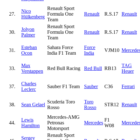
Renault Sport
Nico
27.
Formula One
Renault
R.S.17
Renault
Hülkenberg
Team
Renault Sport
Jolyon
30.
Formula One
Renault
R.S.17
Renault
Palmer
Team
Esteban
Sahara Force
Force
31.
VJM10
Mercede
Ocon
India F1 Team
India
Max
TAG
33.
Red Bull Racing
Red Bull
RB13
Verstappen
Heuer
Charles
37.
Sauber F1 Team
Sauber
C36
Ferrari
Leclerc
Scuderia Toro
Toro
38.
Sean Gelael
STR12
Renault
Rosso
Rosso
Mercedes-AMG
Lewis
F1
44.
Petronas
Mercedes
Mercede
Hamilton
W08
Motorsport
Renault Sport
Sergey