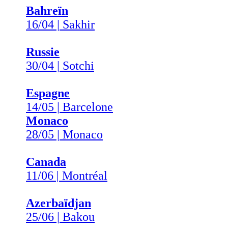
Bahreïn
16/04 | Sakhir
Russie
30/04 | Sotchi
Espagne
14/05 | Barcelone
Monaco
28/05 | Monaco
Canada
11/06 | Montréal
Azerbaïdjan
25/06 | Bakou